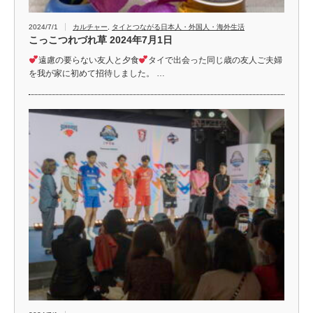
2024/7/1
カルチャー
,
タイとつながる日本人・外国人・海外生活
こっこつれづれ草 2024年7月1日
遠慮の要らない友人と夕食
タイで出会った同じ歳の友人ご夫婦
を我が家に初めて招待しました。 …