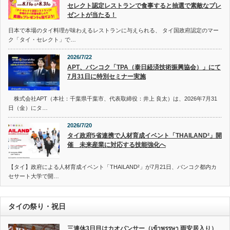
セレクト認定レストランで食事すると抽選で素敵なプレ
ゼントが当たる！
日本で本場のタイ料理が味わえるレストランに与えられる、 タイ国政府認定のマー
ク「タイ・セレクト」で…
2026/7/22
APT、バンコク「TPA（泰日経済技術振興協会）」にて
7月31日に特別セミナー実施
株式会社APT（本社：千葉県千葉市、代表取締役：井上 良太）は、2026年7月31
日（金）にタ…
2026/7/20
タイ政府5省連携で人材育成イベント「THAILAND²」開
催 未来産業に対応する技能強化へ
【タイ】政府による人材育成イベント「THAILAND²」が7月21日、バンコク都内カ
セサート大学で開…
タイの祭り・祝日
三連休3日目はカオパンサー（เข้าพรรษา 雨安居入り）