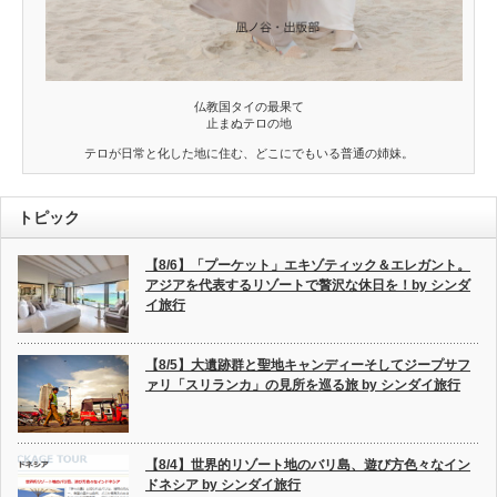
仏教国タイの最果て
止まぬテロの地
テロが日常と化した地に住む、どこにでもいる普通の姉妹。
トピック
【8/6】「プーケット」エキゾティック＆エレガント。
アジアを代表するリゾートで贅沢な休日を！by シンダ
イ旅行
【8/5】大遺跡群と聖地キャンディーそしてジープサフ
ァリ「スリランカ」の見所を巡る旅 by シンダイ旅行
【8/4】世界的リゾート地のバリ島、遊び方色々なイン
ドネシア by シンダイ旅行