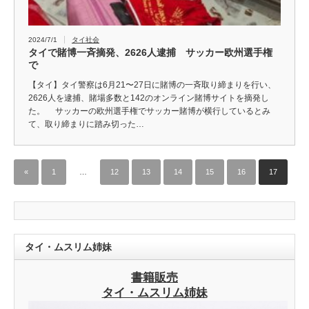
2024/7/1
タイ社会
タイで賭博一斉摘発、2626人逮捕 サッカー欧州選手権
で
【タイ】タイ警察は6月21〜27日に賭博の一斉取り締まりを行い、
2626人を逮捕、賭場多数と142のオンライン賭博サイトを摘発し
た。 サッカーの欧州選手権でサッカー賭博が横行しているとみ
て、取り締まりに踏み切った…
«
1
…
12
13
14
15
16
17
タイ・ムスリム姉妹
書籍販売
タイ・ムスリム姉妹