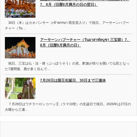
7、8月（旧暦8月満月の日の翌日）
30日（木）はカオパンサー（เข้าพรรษา 雨安居入り）で祝日。アーサーンハブー
チャー（วัน…
アーサーンハブーチャー（วันอาสาฬหบูชา 三宝節）7、
8月（旧暦8月満月の日）
祝日。三宝は仏・法・僧（ぶっぽうそう）の意。釈迦が悟りを開いて仏陀となっ
た7週間後、鹿が多く住んで…
7月28日は国王生誕日、30日まで三連休
７月28日はワチラーロンコーン王（ラマ10世）の生誕日で祝日。2026年は27日の
火曜から三連…