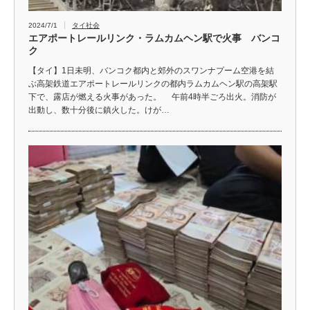
2024/7/1
タイ社会
エアポートレールリンク・ラムカムヘン駅で火事 バンコ
ク
【タイ】1日未明、バンコク都内と郊外のスワンナプーム空港を結
ぶ高架鉄道エアポートレールリンクの都内ラムカムヘン駅の高架駅
下で、露店が燃える火事があった。 午前4時半ごろ出火。消防が
出動し、数十分後に鎮火した。けが…