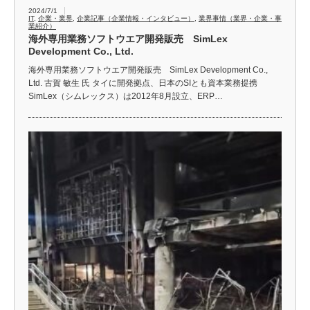
2024/7/1
IT
,
企業・業界
,
企業記事（企業情報・インタビュー）
,
業界事情（業界・企業・事
業紹介）
海外専用業務ソフトウエア開発販売 SimLex
Development Co., Ltd.
海外専用業務ソフトウエア開発販売 SimLex Development Co.,
Ltd. 古賀 敏生 氏 タイに開発拠点、日本のSIとも資本業務提携
SimLex（シムレックス）は2012年8月設立、ERP…