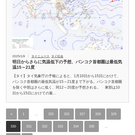
2025/1/9
タイニュース
,
タイ社会
明日からさらに気温低下の予想、バンコク首都圏は最低気
温15～21度
【タイ】タイ気象庁の予報によると、1月10日から15日にかけて、
バンコク首都圏の最低気温が15～21度まで下がる。バンコク首都圏
を除く中部はさらに低く、同12～20度が予想される。 東部は10
日から15日にかけての最…
«
1
…
325
326
327
328
329
330
331
332
333
334
335
…