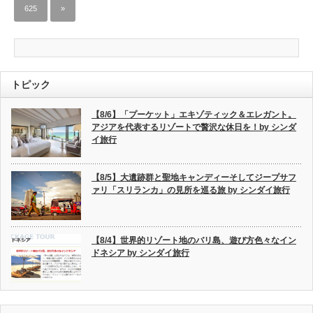
625
»
トピック
【8/6】「プーケット」エキゾティック＆エレガント。
アジアを代表するリゾートで贅沢な休日を！by シンダ
イ旅行
【8/5】大遺跡群と聖地キャンディーそしてジープサフ
ァリ「スリランカ」の見所を巡る旅 by シンダイ旅行
【8/4】世界的リゾート地のバリ島、遊び方色々なイン
ドネシア by シンダイ旅行