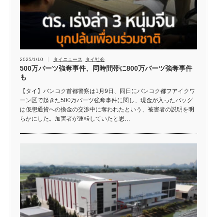
2025/1/10
タイニュース
,
タイ社会
500万バーツ強奪事件、同時間帯に800万バーツ強奪事件
も
【タイ】バンコク首都警察は1月9日、同日にバンコク都フアイクワ
ーン区で起きた500万バーツ強奪事件に関し、現金が入ったバッグ
は仮想通貨への換金の交渉中に奪われたという、被害者の説明を明
らかにした。加害者が運転していたと思…