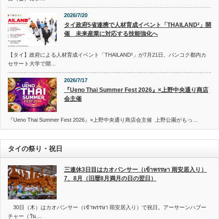
2026/7/20
タイ政府5省連携で人材育成イベント「THAILAND²」開
催 未来産業に対応する技能強化へ
【タイ】政府による人材育成イベント「THAILAND²」が7月21日、バンコク都内カ
セサート大学で開…
2026/7/17
『Ueno Thai Summer Fest 2026』×上野中央通り商店
会主催
『Ueno Thai Summer Fest 2026』×上野中央通り商店会主催 上野公園がもっ…
タイの祭り・祝日
三連休3日目はカオパンサー（เข้าพรรษา 雨安居入り）
7、8月（旧暦8月満月の日の翌日）
30日（木）はカオパンサー（เข้าพรรษา 雨安居入り）で祝日。アーサーンハブー
チャー（วัน…