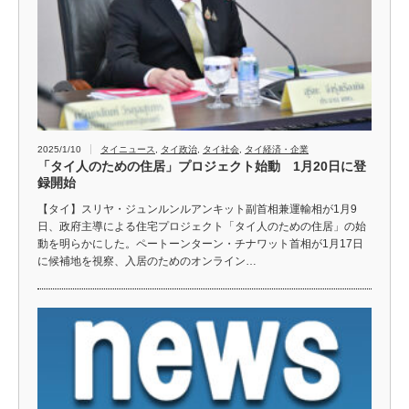
2025/1/10
タイニュース
,
タイ政治
,
タイ社会
,
タイ経済・企業
「タイ人のための住居」プロジェクト始動 1月20日に登
録開始
【タイ】スリヤ・ジュンルンルアンキット副首相兼運輸相が1月9
日、政府主導による住宅プロジェクト「タイ人のための住居」の始
動を明らかにした。ペートーンターン・チナワット首相が1月17日
に候補地を視察、入居のためのオンライン…