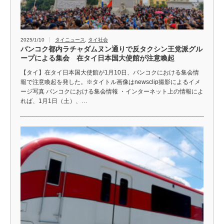
2025/1/10
タイニュース
,
タイ社会
バンコク都内ラチャダムヌン通りで反タクシン王党派グル
ープによる集会 在タイ日本国大使館が注意喚起
【タイ】在タイ日本国大使館が1月10日、バンコクにおける集会情
報で注意喚起を発した。※タイトル画像はnewsclip撮影によるイメ
ージ写真 バンコクにおける集会情報 ・インターネット上の情報によ
れば、1月1日（土）、…