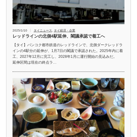
2025/1/10
タイニュース
,
タイ経済・企業
レッドラインの北側4駅延伸、閣議承認で着工へ
【タイ】バンコク都市鉄道のレッドラインで、北側ダークレッドラ
インの4駅分の延伸が、1月7日の閣議で承認された。2025年内に着
工、2027年12月に完工し、2028年1月に運行開始の見込みだ。
延伸区間は現在の終点ラ…