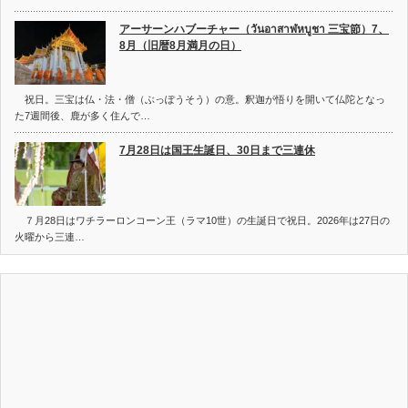
アーサーンハブーチャー（วันอาสาฬหบูชา 三宝節）7、
8月（旧暦8月満月の日）
祝日。三宝は仏・法・僧（ぶっぽうそう）の意。釈迦が悟りを開いて仏陀となっ
た7週間後、鹿が多く住んで…
7月28日は国王生誕日、30日まで三連休
７月28日はワチラーロンコーン王（ラマ10世）の生誕日で祝日。2026年は27日の
火曜から三連…