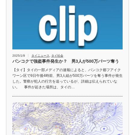
2025/1/9
タイニュース
,
タイ社会
バンコクで強盗事件発生か？ 男3人が500万バーツ奪う
【タイ】タイの一部メディアの速報によると、バンコク都フアイク
ワーン区で9日午後4時前、男3人組が500万バーツを奪う事件が発生
した。警察が犯人の行方を追っているが、詳細は伝えられていな
い。 事件が起きた場所は、タイの…