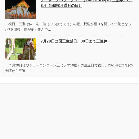
アーサーンハブーチャー（วันอาสาฬหบูชา 三宝節）7、
8月（旧暦8月満月の日）
祝日。三宝は仏・法・僧（ぶっぽうそう）の意。釈迦が悟りを開いて仏陀となっ
た7週間後、鹿が多く住んで…
7月28日は国王生誕日、30日まで三連休
７月28日はワチラーロンコーン王（ラマ10世）の生誕日で祝日。2026年は27日の
火曜から三連…