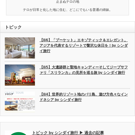
止まぬテロの地
テロが日常と化した地に住む、どこにでもいる普通の姉妹。
トピック
【8/6】「プーケット」エキゾティック＆エレガント。
アジアを代表するリゾートで贅沢な休日を！by シンダ
イ旅行
【8/5】大遺跡群と聖地キャンディーそしてジープサフ
ァリ「スリランカ」の見所を巡る旅 by シンダイ旅行
【8/4】世界的リゾート地のバリ島、遊び方色々なイン
ドネシア by シンダイ旅行
トピック by シンダイ旅行 ▶ 過去の記事