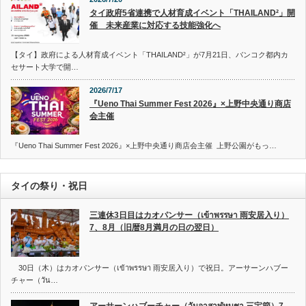
タイ政府5省連携で人材育成イベント「THAILAND²」開
催 未来産業に対応する技能強化へ
【タイ】政府による人材育成イベント「THAILAND²」が7月21日、バンコク都内カ
セサート大学で開…
2026/7/17
『Ueno Thai Summer Fest 2026』×上野中央通り商店
会主催
『Ueno Thai Summer Fest 2026』×上野中央通り商店会主催 上野公園がもっ…
タイの祭り・祝日
三連休3日目はカオパンサー（เข้าพรรษา 雨安居入り）
7、8月（旧暦8月満月の日の翌日）
30日（木）はカオパンサー（เข้าพรรษา 雨安居入り）で祝日。アーサーンハブー
チャー（วัน…