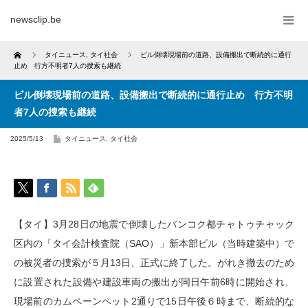
newsclip.be
Home
タイニュース
,
タイ社会
ビル倒壊現場前の道路、設備搬出で断続的に通行
止め 行方不明者7人の捜索も継続
ビル倒壊現場前の道路、設備搬出で断続的に通行止め 行方不明
者7人の捜索も継続
2025/5/13
タイニュース
,
タイ社会
【タイ】3月28日の地震で倒壊したバンコク都チャトゥチャック
区内の「タイ会計検査院（SAO）」新本部ビル（当時建築中）で
の被災者の捜索が５月13日、正式に終了した。がれき撤去のため
に設置された設備や建設車両の搬出が同日午前6時に開始され、
現場前のカムペーンペット2通りで15日午後６時まで、断続的な