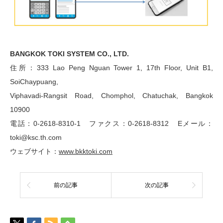
BANGKOK TOKI SYSTEM CO., LTD.
住所：333 Lao Peng Nguan Tower 1, 17th Floor, Unit B1,
SoiChaypuang,
Viphavadi-Rangsit Road, Chomphol, Chatuchak, Bangkok
10900
電話：0-2618-8310-1 ファクス：0-2618-8312 Eメール：
toki@ksc.th.com
ウェブサイト：
www.bkktoki.com
前の記事
次の記事