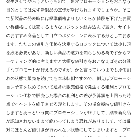
発生させてやろうというもので、通常プロモーションをおこなう
目的としては先ず新製品の宣伝が挙げられますでしょうか。そこ
で新製品の発表時には標準価格よりもいくらか値段を下げたお買
い得価格にて販売するようなロジックを組み込んで置き、サイト
のおすすめ商品として目立つポジションに表示する形としておき
ます。ただこの値引き価格を決定するロジックについては少し頭
を絞る必要があり、新しい商品の魅力を知らしめる為ですからマ
ーケティング的に考えますと大幅な値引きをおこなえばその分派
手なプロモートが行えるのですが、かと言っていつまでも原価割
れの状態で販売を続けても本末転倒ですので、例えばプロモーシ
ョン予算を決めておいて通常の販売価格で発生する粗利とプロモ
ーション価格で販売した場合の粗利との差が予算額を上回った時
点でイベントを終了させる形とします。その場合極端な値引きを
しますとあっという間にプロモーションが終了して、結果新商品
が認知されないままで終わってしまう恐れがありまして、では反
対にほとんど値引きが行われない状態にしてしまいますと、プロ