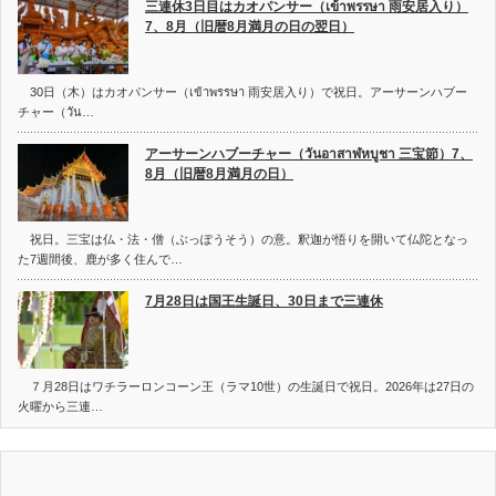
三連休3日目はカオパンサー（เข้าพรรษา 雨安居入り）
7、8月（旧暦8月満月の日の翌日）
30日（木）はカオパンサー（เข้าพรรษา 雨安居入り）で祝日。アーサーンハブー
チャー（วัน…
アーサーンハブーチャー（วันอาสาฬหบูชา 三宝節）7、
8月（旧暦8月満月の日）
祝日。三宝は仏・法・僧（ぶっぽうそう）の意。釈迦が悟りを開いて仏陀となっ
た7週間後、鹿が多く住んで…
7月28日は国王生誕日、30日まで三連休
７月28日はワチラーロンコーン王（ラマ10世）の生誕日で祝日。2026年は27日の
火曜から三連…