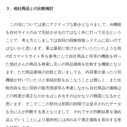
３、他社商品との比較検討
この項については更にアクティブな動きとなりまして、AI機能
を自社サイトのみで完結させるのではなく外に打って出るという
ことで、考え方としましては前回の戦略情報システムに近いので
はないかと思います。要は最初に挙げさせていただいたような他
のEコマースサイト等を参考にして自社商品と同等の機能を持っ
た他社さんの商品を検索し互いの商品価格を比較する機能となり
ます。ただ商品価格の比較と言いましても、内容量が違ったり別
機能が付いていたりと単純比較をおこなうことは難しく、また比
較内容を元に現状の販売実績等も考慮しながら自社商品の価格は
どの程度が適正なのかをはじき出すのはかなりの難題になるかと
思います。そこでここの部分は初期の段階では提示されたデータ
を元に人が判断する形となりまして、それでその判断結果を溜め
込んでいくことにより最終的にはAIのみで適正価格を算出する形