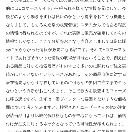
この項はEコマースならではの販売分析処理となります。具体
的にはEコマースサイトから得られる様々な情報を元にして、今
後どのような動きをすれば良いのかという提案をおこなう機能と
なりまして、もちろん通常の販売管理システムからでもある程度
の情報は得られるのですが、それは実際に販売が確定してからの
情報でしかなく、ここで分析をおこなう内容としましては逆に販
売に至らなかった情報が必要になる訳です。それでEコマースサ
イトであればそういった情報の取得が可能ということで、例えば
ある商品に対する検索履歴がものすごく多いのに関わらず注文実
績がほとんどないというケースがあれば、その商品自体に対する
潜在需要はかなり存在しているのに何らかの要因で注文まで至ら
ないという判断がおこなえます。そこで原因を調査するフェーズ
に移る訳ですが、先ずは一番ダイレクトな要因となりそうな価格
面について考えてみますと、検索されたユーザーさんの他の注文
が該当品目より比較的低価格なものが中心になっていれば、価格
付けが注文に対するネックとなっている可能性が考えられます。