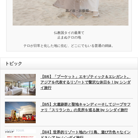
仏教国タイの最果て
止まぬテロの地
テロが日常と化した地に住む、どこにでもいる普通の姉妹。
トピック
【8/6】「プーケット」エキゾティック＆エレガント。
アジアを代表するリゾートで贅沢な休日を！by シンダ
イ旅行
【8/5】大遺跡群と聖地キャンディーそしてジープサフ
ァリ「スリランカ」の見所を巡る旅 by シンダイ旅行
【8/4】世界的リゾート地のバリ島、遊び方色々なイン
ドネシア by シンダイ旅行