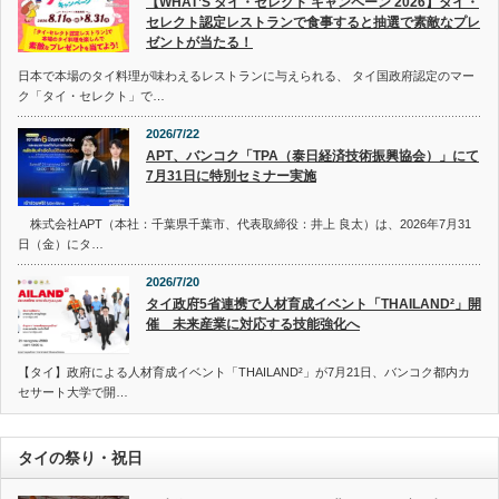
【WHAT’S タイ・セレクト キャンペーン 2026】タイ・
セレクト認定レストランで食事すると抽選で素敵なプレ
ゼントが当たる！
日本で本場のタイ料理が味わえるレストランに与えられる、 タイ国政府認定のマー
ク「タイ・セレクト」で…
2026/7/22
APT、バンコク「TPA（泰日経済技術振興協会）」にて
7月31日に特別セミナー実施
株式会社APT（本社：千葉県千葉市、代表取締役：井上 良太）は、2026年7月31
日（金）にタ…
2026/7/20
タイ政府5省連携で人材育成イベント「THAILAND²」開
催 未来産業に対応する技能強化へ
【タイ】政府による人材育成イベント「THAILAND²」が7月21日、バンコク都内カ
セサート大学で開…
タイの祭り・祝日