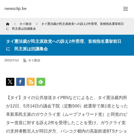
newsclip.be
Home
タイ政治
タイ憲法裁が民主派政党への訴え2件受理、首相指名選挙前日
に 民主派は抗議集会
タイ憲法裁が民主派政党への訴え2件受理、首相指名選挙前日
に 民主派は抗議集会
2023/7/12
タイ政治
【タイ】タイの公共放送タイPBSなどによると、タイ憲法裁判所
が12日、5月14日の議会下院（定数500）総選挙で第1党となった
革新系民主派のガウクライ党（ムーブフォワード党）と同党のピ
ター党首に対する訴え2件を受理したことを受け、ガウクライ党
の支持者数百人が同日夕方、バンコク都内の高架鉄道BTSナショ