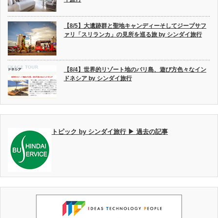
【8/5】大遺跡群と聖地キャンディーそしてジープサフ
ァリ「スリランカ」の見所を巡る旅 by シンダイ旅行
【8/4】世界的リゾート地のバリ島、遊び方色々なイン
ドネシア by シンダイ旅行
トピック by シンダイ旅行 ▶ 過去の記事