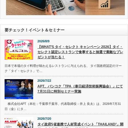
要チェック！イベント＆セミナー
2026/8/9
【WHAT’S タイ・セレクト キャンペーン 2026】タイ・
セレクト認定レストランで食事すると抽選で素敵なプレ
ゼントが当たる！
日本で本場のタイ料理が味わえるレストランに与えられる、 タイ国政府認定のマー
ク「タイ・セレクト」で…
2026/7/22
APT、バンコク「TPA（泰日経済技術振興協会）」にて
7月31日に特別セミナー実施
株式会社APT（本社：千葉県千葉市、代表取締役：井上 良太）は、2026年7月31
日（金）にタ…
2026/7/20
タイ政府5省連携で人材育成イベント「THAILAND²」開