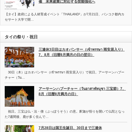
催 未来産業に対応する技能強化へ
【タイ】政府による人材育成イベント「THAILAND²」が7月21日、バンコク都内カ
セサート大学で開…
タイの祭り・祝日
三連休3日目はカオパンサー（เข้าพรรษา 雨安居入り）
7、8月（旧暦8月満月の日の翌日）
30日（木）はカオパンサー（เข้าพรรษา 雨安居入り）で祝日。アーサーンハブー
チャー（วัน…
アーサーンハブーチャー（วันอาสาฬหบูชา 三宝節）7、
8月（旧暦8月満月の日）
祝日。三宝は仏・法・僧（ぶっぽうそう）の意。釈迦が悟りを開いて仏陀となっ
た7週間後、鹿が多く住んで…
7月28日は国王生誕日、30日まで三連休