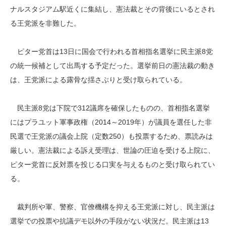
ナルスタジアム駅近くに集結し、憲法裁とその背後にいるとされ
る王党派を非難した。
ピター党首は13日に国会で行われる首相指名選挙に民主派8党
の統一候補として出馬する予定だった。選挙前日の憲法裁の動き
は、王党派による露骨な揺さぶりと受け取られている。
民主派8党は下院で312議席を確保したものの、首相指名選挙
にはプラユット軍事政権（2014～2019年）が議員を選任した非
民選で王党派の議会上院（定数250）も投票するため、票読みは
厳しい。憲法裁による訴え受理は、世論の圧迫を受ける上院に、
ピター党首に反対票を投じる口実を与えるものと受け取られてい
る。
裁判所や軍、警察、官僚機構を抑える王党派に対し、民主派は
選挙での投票や抗議デモ以外の手段がない状況だ。民主派は13