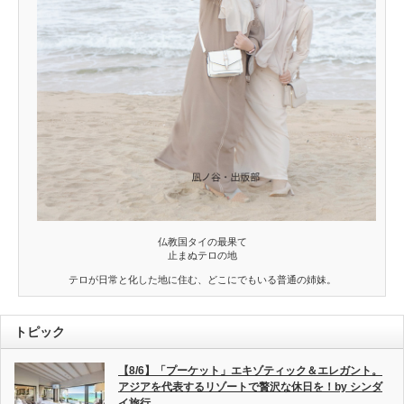
仏教国タイの最果て
止まぬテロの地
テロが日常と化した地に住む、どこにでもいる普通の姉妹。
トピック
【8/6】「プーケット」エキゾティック＆エレガント。
アジアを代表するリゾートで贅沢な休日を！by シンダ
イ旅行