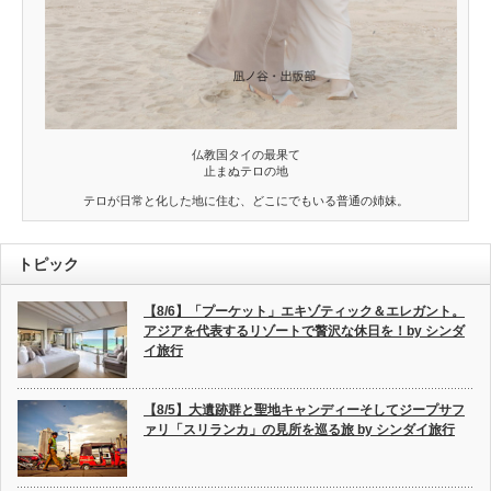
仏教国タイの最果て
止まぬテロの地
テロが日常と化した地に住む、どこにでもいる普通の姉妹。
トピック
【8/6】「プーケット」エキゾティック＆エレガント。
アジアを代表するリゾートで贅沢な休日を！by シンダ
イ旅行
【8/5】大遺跡群と聖地キャンディーそしてジープサフ
ァリ「スリランカ」の見所を巡る旅 by シンダイ旅行