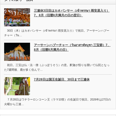
三連休3日目はカオパンサー（เข้าพรรษา 雨安居入り）
7、8月（旧暦8月満月の日の翌日）
30日（木）はカオパンサー（เข้าพรรษา 雨安居入り）で祝日。アーサーンハブー
チャー（วัน…
アーサーンハブーチャー（วันอาสาฬหบูชา 三宝節）7、
8月（旧暦8月満月の日）
祝日。三宝は仏・法・僧（ぶっぽうそう）の意。釈迦が悟りを開いて仏陀となっ
た7週間後、鹿が多く住んで…
7月28日は国王生誕日、30日まで三連休
７月28日はワチラーロンコーン王（ラマ10世）の生誕日で祝日。2026年は27日の
火曜から三連…