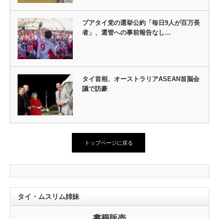
プアタイ党の選挙公約「毎日9人が百万長
者」、選管への事前報告なし…
タイ首相、オーストラリアASEAN首脳会
議で訪豪
トップページに戻る
タイ・ムスリム姉妹
書籍販売