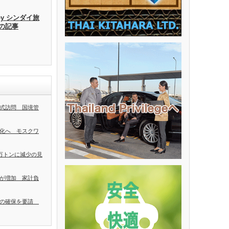
by シンダイ旅
去の記事
式訪問 国境管
化へ モスクワ
0万トンに減少の見
が増加 家計負
者の確保を要請