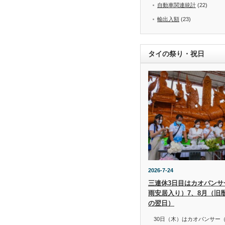
自動車関連統計
(22)
輸出入額
(23)
タイの祭り・祝日
2026-7-24
三連休3日目はカオパンサー（
雨安居入り）7、8月（旧
の翌日）
30日（木）はカオパンサー（เข้