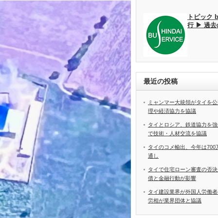
トピック 
行 ▶ 過
最近の投稿
ミャンマー大統領がタイを公
理や経済協力を協議
タイとロシア、鉄道協力を強
で技術・人材交流を協議
タイのコメ輸出、今年は70
通し
タイで住宅ローン審査の否決
債と金融行動が影響
タイ建設業界が外国人労働
労相が業界団体と協議