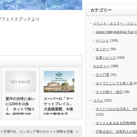
カテゴリー
 ARMYフェイスブックより
イベント・セミナー・トピッ
Japan Volleyball Asia Tour I
イベント
(106)
セミナー
(94)
企業トピック
(260)
カルチャー
(388)
タイ77景
(51)
タイでどこにでも咲く花
(6
タイの祭り・祝日
(38)
意中の女性に会い
スーパーの「マー
コラム
(292)
に1200キロ歩
ケットプレイス」
タイとつながる日本人・外
く ネットで知り
大規模展開、今後
合い初対面で結
5年で新規出店
(210)
婚…
＆…
タイ人もあるある恐怖体験
戸島大佐の「在留邦人の危
イ空軍F16、カンボジア軍のロケット弾庫を空爆