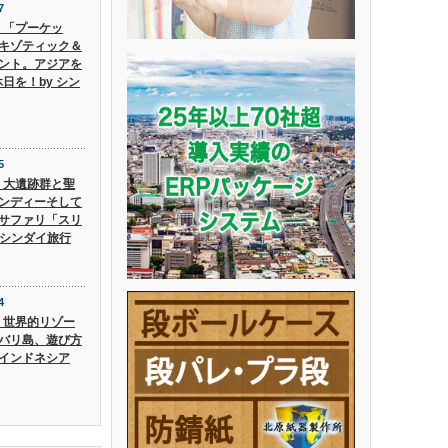
7
6】「プーケッ
キゾティック＆
ント。アジアを
日を！by シン
5
5】大遺跡群と聖
ンディーそして
サファリ「スリ
 シンダイ旅行
4
4】世界的リゾー
バリ島、遊び方
インドネシア