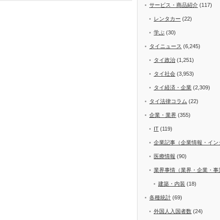
サービス・商品紹介
(117)
レンタカー
(22)
学ぶ
(30)
タイニュース
(6,245)
タイ政治
(1,251)
タイ社会
(3,953)
タイ経済・企業
(2,309)
タイ法律コラム
(22)
企業・業界
(355)
IT
(119)
企業記事（企業情報・イン
医療情報
(90)
業界事情（業界・企業・事
建築・内装
(18)
各種統計
(69)
外国人入国者数
(24)