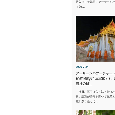
居入り）で祝日。アーサーン
（วัน…
2026-7-24
アーサーンハブーチャー（ว
อาสาฬหบูชา 三宝節）7
満月の日）
祝日。三宝は仏・法・僧（ぶ
意。釈迦が悟りを開いて仏陀と
鹿が多く住んで…