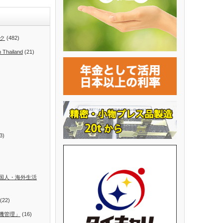
ク
(482)
n Thailand
(21)
3)
国人・海外生活
(22)
機管理」
(16)