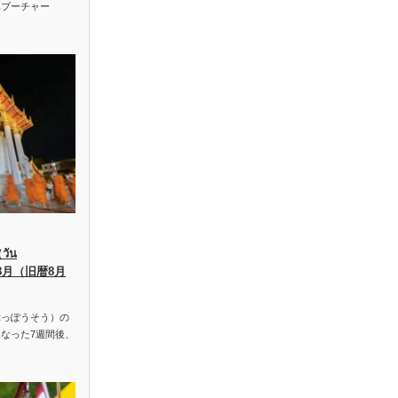
ハブーチャー
ัน
、8月（旧暦8月
っぽうそう）の
なった7週間後、