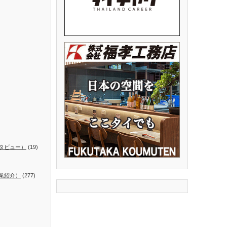
タビュー）
(19)
業紹介）
(277)