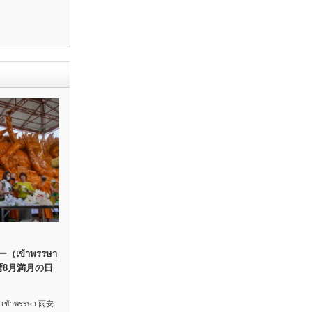
เข้าพรรษา
暦8月満月の日
าพรรษา 雨安