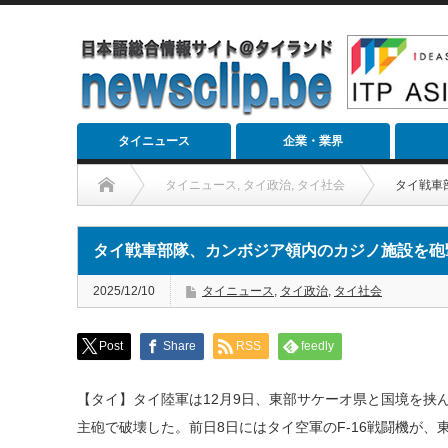
タイニュース
企業・業界
タイニュース
,
タイ政治
,
タイ社会
タイ戦車
タイ戦車部隊、カンボジア領内のカジノ施設を砲
2025/12/10
タイニュース
,
タイ政治
,
タイ社会
Post
Share
RSS
feedly
【タイ】タイ陸軍は12月9日、東部サケーオ県と国境を挟
主砲で破壊した。前日8日にはタイ空軍のF-16戦闘機が