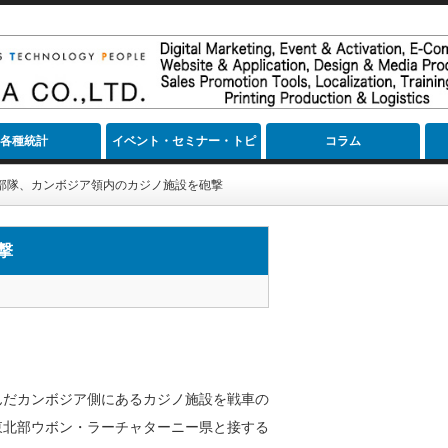
各種統計
イベント・セミナー・トピ
コラム
ック
部隊、カンボジア領内のカジノ施設を砲撃
撃
んだカンボジア側にあるカジノ施設を戦車の
、東北部ウボン・ラーチャターニー県と接する