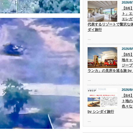
2026/8/
【8/
ト」エ
エレガ
代表するリゾートで贅沢な休
ダイ旅行
…
2026/8/
【8/
地キャ
ジープ
ランカ」の見所を巡る旅 by
…
2026/8/
【8/
ト地の
色々な
by シンダイ旅行
…