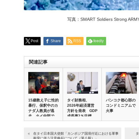
写真：SMART Soldiers Strong
Post
Share
RSS
feedly
関連記事
15歳教え子に性的
タイ財務相、
バンコク都心部の
暴行、保釈中のカ
2026年経済運営
コンドミニアムで
ナダ人教員が逃
方針を発表 GDP
火事
走 タイ中部で
成長率2％目標
身…
在タイ日本国大使館「カンボジア国境付近における軍事
タ
衝突に伴う注意喚起について（第八報）」