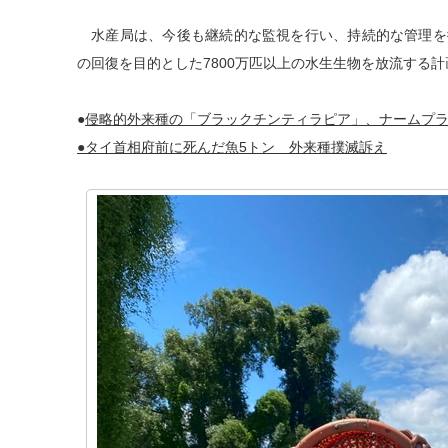
水産局は、今後も継続的な監視を行い、持続的な管理を
の回復を目的とした7800万匹以上の水生生物を放流する
●
侵略的外来種の「ブラックチンティラピア」、ナームプ
●タイ首相府前に死んだ魚5トン 外来種撲滅訴え