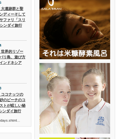
5
5】大遺跡群と聖
ンディーそして
サファリ「スリ
 シンダイ旅行
4
4】世界的リゾー
バリ島、遊び方
インドネシア
3
3】ココナッツの
砂のビーチのコ
ストが眩しい秘
 シンダイ旅行
ur3days.shtml…