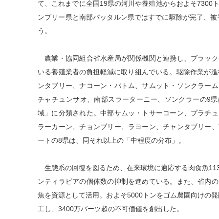
て、これまでに全国19県の河川や養殖池からおよそ730
ンブリー県と南部パッタルン県ではすでに駆除が完了、被害
う。
農業・協同組合省水産局が関係機関と連携し、ブラック
いる養殖業者の負担軽減に取り組んでいる。駆除作業が進
ンタブリー、ナコーン・パトム、サムット・ソンクラーム
チャチュンサオ、南部スラーターニー、ソンクラーの9県は
域」に分類された。中部サムッ・トサーコーン、プラチュ
ラーカーン、チョンブリー、ラヨーン、チャンタブリー、
ートの8県は、同それ以上の「中程度の分布」。
生態系の回復を図るため、在来環境に適応する肉食魚11
ンティラピアの個体数の抑制を進めている。また、省内の
魚を資源として活用。およそ5000トンをゴム農園向けの発
工し、3400万バーツ超の不可価値を創出した。