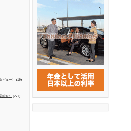
タビュー）
(19)
業紹介）
(277)