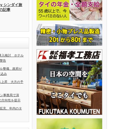
by シンダイ旅
去の記事
導入検討 ホテル
警告
ル整備、政府が
見込み
5％上昇 大方の予
アン事務局で演
の方向性を提示
拡充、年内のタ