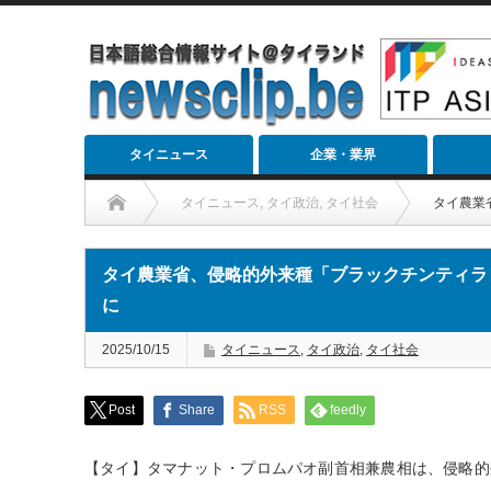
タイニュース
企業・業界
タイニュース
,
タイ政治
,
タイ社会
タイ農業
タイ農業省、侵略的外来種「ブラックチンティラピ
に
2025/10/15
タイニュース
,
タイ政治
,
タイ社会
Post
Share
RSS
feedly
【タイ】タマナット・プロムパオ副首相兼農相は、侵略的