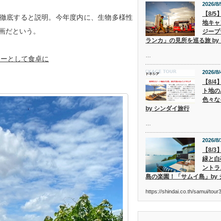
2026/8/
【8/
徹底すると説明。今年度内に、生物多様性
地キャ
計画だという。
ジープ
ランカ」の見所を巡る旅 by
…
ラーとして食卓に
2026/8/
【8/
ト地の
色々な
by シンダイ旅行
…
2026/8/
【8/
緑と白
ントラ
島の楽園！「サムイ島」by
https://shindai.co.th/samui/to