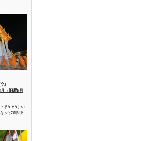
ัน
、8月（旧暦8月
っぽうそう）の
なった7週間後、