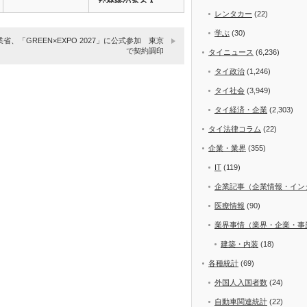
な発疹のある人
と…
レンタカー
(22)
学ぶ
(30)
省、「GREEN×EXPO 2027」に公式参加 東京
で契約調印
タイニュース
(6,236)
タイ政治
(1,246)
タイ社会
(3,949)
タイ経済・企業
(2,303)
タイ法律コラム
(22)
企業・業界
(355)
IT
(119)
企業記事（企業情報・イン
医療情報
(90)
業界事情（業界・企業・事
建築・内装
(18)
各種統計
(69)
外国人入国者数
(24)
自動車関連統計
(22)