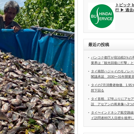
トピック 
行 ▶ 過
最近の投稿
バンコク都庁が宿泊税3％の
業界は「観光回復に打撃」と
タイ南部ハジャイのモノレー
閣議承認 2030〜31年開業
タイの7月消費者物価、1.9
想下回る
タイ首相、17年ぶりにアセ
説 アセアンの将来像へ3つ
タイ〜インドネシア航空路線
イ訪問者89万人目標を後押し