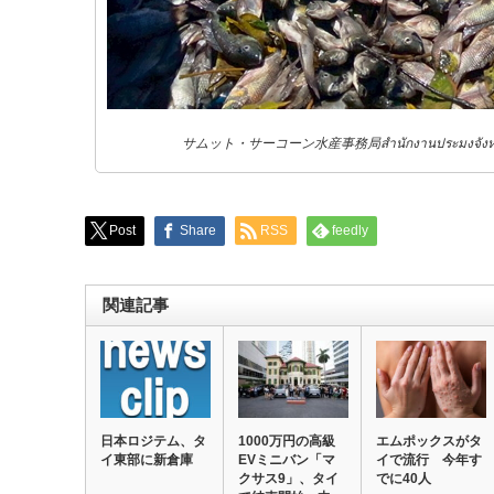
サムット・サーコーン水産事務局สำนักงานประมงจังห
Post
Share
RSS
feedly
関連記事
日本ロジテム、タ
1000万円の高級
エムポックスがタ
イ東部に新倉庫
EVミニバン「マ
イで流行 今年す
クサス9」、タイ
でに40人