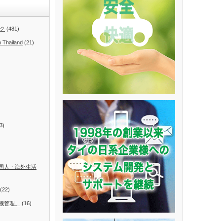
ク
(481)
n Thailand
(21)
3)
国人・海外生活
(22)
機管理」
(16)