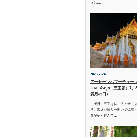
（วัน…
2026-7-24
アーサーンハブーチャー（ว
อาสาฬหบูชา 三宝節）7
満月の日）
祝日。三宝は仏・法・僧（ぶ
意。釈迦が悟りを開いて仏陀と
鹿が多く住んで…