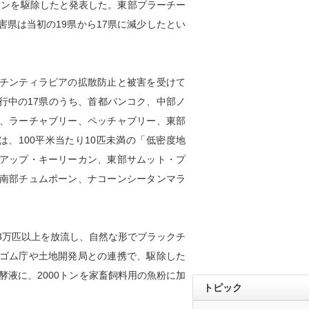
0トンを駆除したと発表した。東部プラーチー
県は当初の19県から17県に減少したとい
チンティラピアの拡散防止と被害を受けて
行中の17県のうち、首都バンコク、中部ノ
、ラーチャブリー、ペッチャブリー、東部
、100平米当たり10匹未満の「低密度地
アップ・キーリーカン、東部サムット・プ
南部チュムポーン、ナコーンシータンマラ
3万匹以上を放流し、自然な形でブラックチ
ゴム庁や土地開発局との連携で、駆除した
酵液に、2000トンを家畜飼料用の魚粉に加
トピック