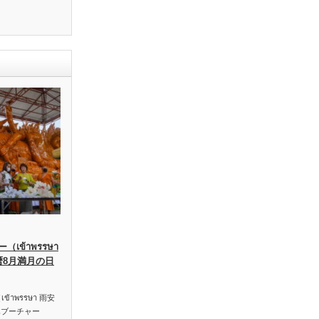
เข้าพรรษา
暦8月満月の日
าพรรษา 雨安
ハブーチャー