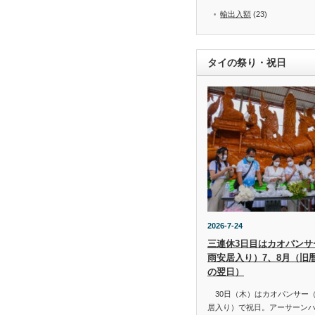
輸出入額
(23)
タイの祭り・祝日
2026-7-24
三連休3日目はカオパンサー（
雨安居入り）7、8月（旧
の翌日）
30日（木）はカオパンサー（เข้
居入り）で祝日。アーサーン