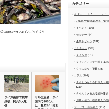
カテゴリー
イベント・セミナー・トピッ
Japan Volleyball Asia Tour I
イベント
(106)
วัดสมุทรสาครフェイスブックより
セミナー
(94)
企業トピック
(259)
カルチャー
(388)
タイ77景
(51)
タイでどこにでも咲く花
(6
タイの祭り・祝日
(38)
コラム
(292)
タイとつながる日本人・外
(210)
タイ人もあるある恐怖体験
タイ深南部で銃撃
サル痘患者、タイ
戸島大佐の「在留邦人の危
爆破、民兵5人死
国内で1000人
傷
に 政府が「異常
サービス・商品紹介
(117)