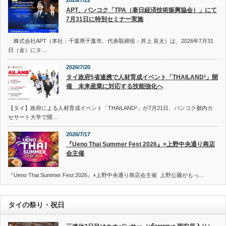
APT、バンコク「TPA（泰日経済技術振興協会）」にて
7月31日に特別セミナー実施
株式会社APT（本社：千葉県千葉市、代表取締役：井上 良太）は、2026年7月31
日（金）にタ…
2026/7/20
タイ政府5省連携で人材育成イベント「THAILAND²」開
催 未来産業に対応する技能強化へ
【タイ】政府による人材育成イベント「THAILAND²」が7月21日、バンコク都内カ
セサート大学で開…
2026/7/17
『Ueno Thai Summer Fest 2026』×上野中央通り商店
会主催
『Ueno Thai Summer Fest 2026』×上野中央通り商店会主催 上野公園がもっ…
タイの祭り・祝日