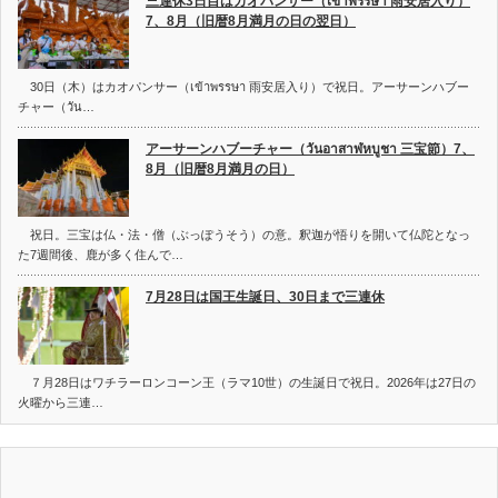
三連休3日目はカオパンサー（เข้าพรรษา 雨安居入り）
7、8月（旧暦8月満月の日の翌日）
30日（木）はカオパンサー（เข้าพรรษา 雨安居入り）で祝日。アーサーンハブー
チャー（วัน…
アーサーンハブーチャー（วันอาสาฬหบูชา 三宝節）7、
8月（旧暦8月満月の日）
祝日。三宝は仏・法・僧（ぶっぽうそう）の意。釈迦が悟りを開いて仏陀となっ
た7週間後、鹿が多く住んで…
7月28日は国王生誕日、30日まで三連休
７月28日はワチラーロンコーン王（ラマ10世）の生誕日で祝日。2026年は27日の
火曜から三連…