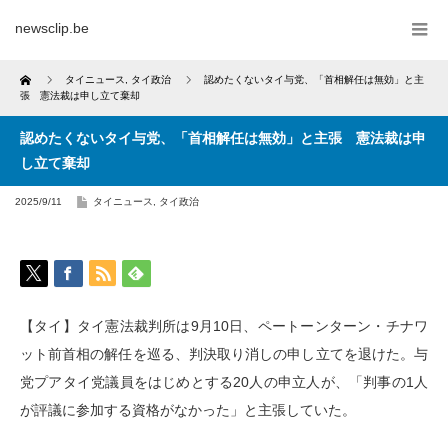
newsclip.be
Home
タイニュース
,
タイ政治
認めたくないタイ与党、「首相解任は無効」と主
張 憲法裁は申し立て棄却
認めたくないタイ与党、「首相解任は無効」と主張 憲法裁は申
し立て棄却
2025/9/11
タイニュース
,
タイ政治
【タイ】タイ憲法裁判所は9月10日、ペートーンターン・チナワ
ット前首相の解任を巡る、判決取り消しの申し立てを退けた。与
党プアタイ党議員をはじめとする20人の申立人が、「判事の1人
が評議に参加する資格がなかった」と主張していた。