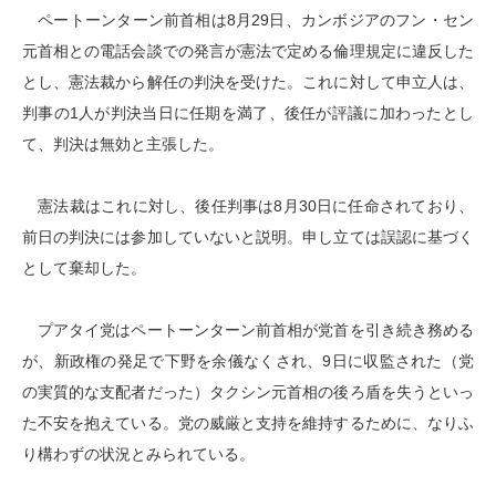
ペートーンターン前首相は8月29日、カンボジアのフン・セン
元首相との電話会談での発言が憲法で定める倫理規定に違反した
とし、憲法裁から解任の判決を受けた。これに対して申立人は、
判事の1人が判決当日に任期を満了、後任が評議に加わったとし
て、判決は無効と主張した。
憲法裁はこれに対し、後任判事は8月30日に任命されており、
前日の判決には参加していないと説明。申し立ては誤認に基づく
として棄却した。
プアタイ党はペートーンターン前首相が党首を引き続き務める
が、新政権の発足で下野を余儀なくされ、9日に収監された（党
の実質的な支配者だった）タクシン元首相の後ろ盾を失うといっ
た不安を抱えている。党の威厳と支持を維持するために、なりふ
り構わずの状況とみられている。