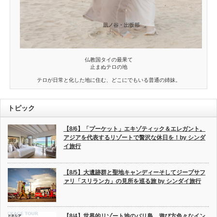
仏教国タイの最果て
止まぬテロの地
テロが日常と化した地に住む、どこにでもいる普通の姉妹。
トピック
【8/6】「プーケット」エキゾティック＆エレガント。
アジアを代表するリゾートで贅沢な休日を！by シンダ
イ旅行
【8/5】大遺跡群と聖地キャンディーそしてジープサフ
ァリ「スリランカ」の見所を巡る旅 by シンダイ旅行
【8/4】世界的リゾート地のバリ島、遊び方色々なイン