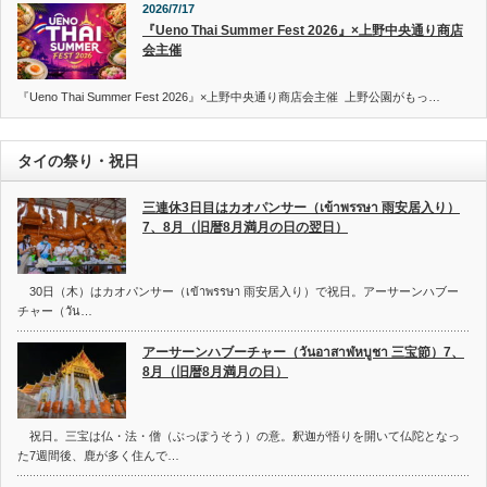
2026/7/17
『Ueno Thai Summer Fest 2026』×上野中央通り商店
会主催
『Ueno Thai Summer Fest 2026』×上野中央通り商店会主催 上野公園がもっ…
タイの祭り・祝日
三連休3日目はカオパンサー（เข้าพรรษา 雨安居入り）
7、8月（旧暦8月満月の日の翌日）
30日（木）はカオパンサー（เข้าพรรษา 雨安居入り）で祝日。アーサーンハブー
チャー（วัน…
アーサーンハブーチャー（วันอาสาฬหบูชา 三宝節）7、
8月（旧暦8月満月の日）
祝日。三宝は仏・法・僧（ぶっぽうそう）の意。釈迦が悟りを開いて仏陀となっ
た7週間後、鹿が多く住んで…