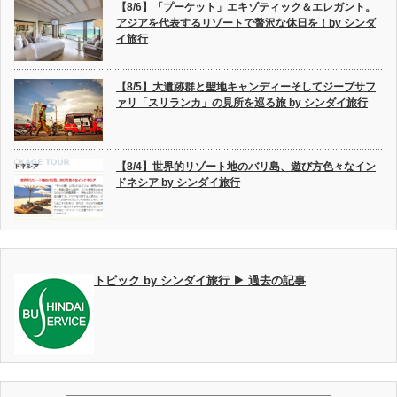
【8/6】「プーケット」エキゾティック＆エレガント。
アジアを代表するリゾートで贅沢な休日を！by シンダ
イ旅行
【8/5】大遺跡群と聖地キャンディーそしてジープサフ
ァリ「スリランカ」の見所を巡る旅 by シンダイ旅行
【8/4】世界的リゾート地のバリ島、遊び方色々なイン
ドネシア by シンダイ旅行
トピック by シンダイ旅行 ▶ 過去の記事