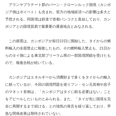
アランヤプラテート郡のバーン・クローンルック国境（カンボ
ジア側はポイペト）も含まれ、双方の地域経済への影響は多大と
予想される。同国境は鉄道で首都バンコクと直結しており、カン
ボジアとの国境貿易で最重要の通過地点とみなされる。
この措置は、カンボジアが前日22日に開始した、タイからの燃
料輸入の全面禁止に報復したもの。その燃料輸入禁止も、21日か
らのタイ側による東北部ブリーラム県の一部国境閉鎖を受けたも
ので、報復合戦が続いている。
カンボジアはエネルギーから消費財まで多くをタイからの輸入
に頼っているが、今回の国境問題を巡りフン・セン元首相や息子
のマネット首相は、「カンボジアはタイに頼る必要はない」こと
をアピールしたいものとみられる。また、「タイが先に国境を完
全に再開するまで続ける」との強気の発言を繰り返しており、早
急な関係改善は期待されていない。