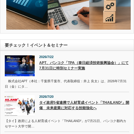
要チェック！イベント＆セミナー
2026/7/22
APT、バンコク「TPA（泰日経済技術振興協会）」にて
7月31日に特別セミナー実施
株式会社APT（本社：千葉県千葉市、代表取締役：井上 良太）は、2026年7月31
日（金）にタ…
2026/7/20
タイ政府5省連携で人材育成イベント「THAILAND²」開
催 未来産業に対応する技能強化へ
【タイ】政府による人材育成イベント「THAILAND²」が7月21日、バンコク都内カ
セサート大学で開…