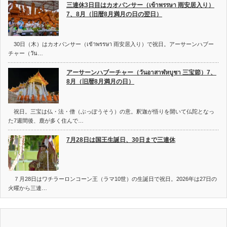
三連休3日目はカオパンサー（เข้าพรรษา 雨安居入り）
7、8月（旧暦8月満月の日の翌日）
30日（木）はカオパンサー（เข้าพรรษา 雨安居入り）で祝日。アーサーンハブー
チャー（วัน…
アーサーンハブーチャー（วันอาสาฬหบูชา 三宝節）7、
8月（旧暦8月満月の日）
祝日。三宝は仏・法・僧（ぶっぽうそう）の意。釈迦が悟りを開いて仏陀となっ
た7週間後、鹿が多く住んで…
7月28日は国王生誕日、30日まで三連休
７月28日はワチラーロンコーン王（ラマ10世）の生誕日で祝日。2026年は27日の
火曜から三連…