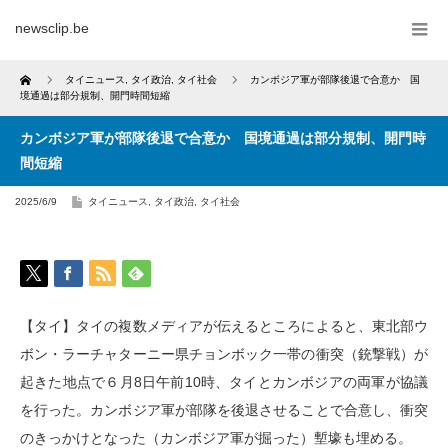
newsclip.be
Home
タイニュース
,
タイ政治
,
タイ社会
カンボジア軍が部隊後退で合意か 国
境通過は部分規制、開門時間短縮
カンボジア軍が部隊後退で合意か 国境通過は部分規制、開門時
間短縮
2025/6/9
タイニュース
,
タイ政治
,
タイ社会
【タイ】タイの複数メディアが伝えるところによると、東北部ウ
ボン・ラーチャターニー県チョンボック一帯の衝突（銃撃戦）が
起きた地点で６月8日午前10時、タイとカンボジアの両軍が協議
を行った。カンボジア軍が部隊を後退させることで合意し、衝突
のきっかけとなった（カンボジア軍が掘った）塹壕も埋める。