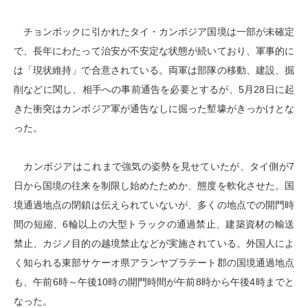
チョンボックに引かれたタイ・カンボジア国境は一部が未確定
で、長年にわたって治安が不安定な状態が続いており、軍事的に
は「現状維持」で合意されている。両軍は部隊の移動、建設、掘
削などに関し、相手への事前通告を必要とするが、5月28日に起
きた衝突はカンボジア軍が通告なしに掘った塹壕がきっかけとな
った。
カンボジアはこれまで強気の姿勢を見せていたが、タイ側が7
日から国境の往来を制限し始めたためか、態度を軟化させた。国
境通過地点の閉鎖は伝えられていないが、多くの地点での開門時
間の短縮、6輪以上の大型トラックの通過禁止、建築資材の輸送
禁止、カジノ目的の越境禁止などが実施されている。外国人によ
く知られる東部サケーオ県アランヤプラテート郡の国境通過地点
も、午前6時～午後10時の開門時間が午前8時から午後4時までと
なった。