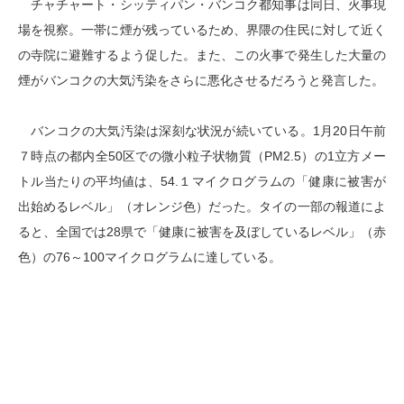
チャチャート・シッティパン・バンコク都知事は同日、火事現
場を視察。一帯に煙が残っているため、界隈の住民に対して近く
の寺院に避難するよう促した。また、この火事で発生した大量の
煙がバンコクの大気汚染をさらに悪化させるだろうと発言した。
バンコクの大気汚染は深刻な状況が続いている。1月20日午前
７時点の都内全50区での微小粒子状物質（PM2.5）の1立方メー
トル当たりの平均値は、54.１マイクログラムの「健康に被害が
出始めるレベル」（オレンジ色）だった。タイの一部の報道によ
ると、全国では28県で「健康に被害を及ぼしているレベル」（赤
色）の76～100マイクログラムに達している。