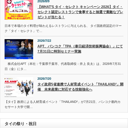
2026/8/9
【WHAT’S タイ・セレクト キャンペーン 2026】タイ・
セレクト認定レストランで食事すると抽選で素敵なプレ
ゼントが当たる！
日本で本場のタイ料理が味わえるレストランに与えられる、 タイ国政府認定のマー
ク「タイ・セレクト」で…
2026/7/22
APT、バンコク「TPA（泰日経済技術振興協会）」にて
7月31日に特別セミナー実施
株式会社APT（本社：千葉県千葉市、代表取締役：井上 良太）は、2026年7月31
日（金）にタ…
2026/7/20
タイ政府5省連携で人材育成イベント「THAILAND²」開
催 未来産業に対応する技能強化へ
【タイ】政府による人材育成イベント「THAILAND²」が7月21日、バンコク都内カ
セサート大学で開…
タイの祭り・祝日