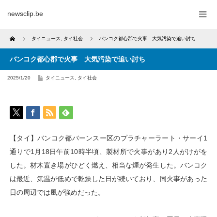
newsclip.be
Home
タイニュース
,
タイ社会
バンコク都心郡で火事 大気汚染で追い討ち
バンコク都心郡で火事 大気汚染で追い討ち
2025/1/20
タイニュース
,
タイ社会
【タイ】バンコク都バーンスー区のプラチャーラート・サーイ1
通りで1月18日午前10時半頃、製材所で火事があり2人がけがを
した。材木置き場がひどく燃え、相当な煙が発生した。バンコク
は最近、気温が低めで乾燥した日が続いており、同火事があった
日の周辺では風が強めだった。