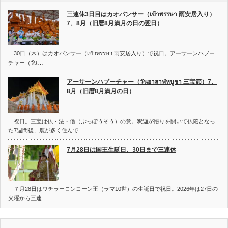
三連休3日目はカオパンサー（เข้าพรรษา 雨安居入り）
7、8月（旧暦8月満月の日の翌日）
30日（木）はカオパンサー（เข้าพรรษา 雨安居入り）で祝日。アーサーンハブー
チャー（วัน…
アーサーンハブーチャー（วันอาสาฬหบูชา 三宝節）7、
8月（旧暦8月満月の日）
祝日。三宝は仏・法・僧（ぶっぽうそう）の意。釈迦が悟りを開いて仏陀となっ
た7週間後、鹿が多く住んで…
7月28日は国王生誕日、30日まで三連休
７月28日はワチラーロンコーン王（ラマ10世）の生誕日で祝日。2026年は27日の
火曜から三連…