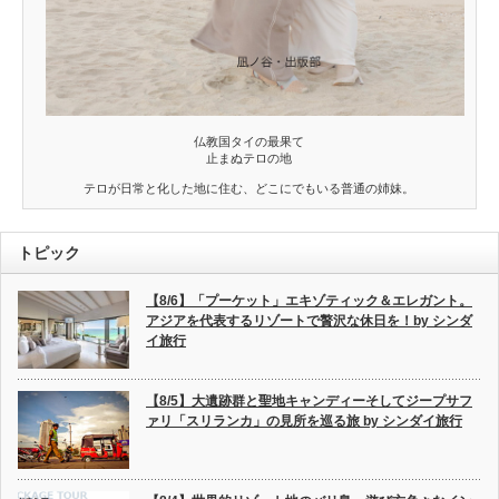
仏教国タイの最果て
止まぬテロの地
テロが日常と化した地に住む、どこにでもいる普通の姉妹。
トピック
【8/6】「プーケット」エキゾティック＆エレガント。
アジアを代表するリゾートで贅沢な休日を！by シンダ
イ旅行
【8/5】大遺跡群と聖地キャンディーそしてジープサフ
ァリ「スリランカ」の見所を巡る旅 by シンダイ旅行