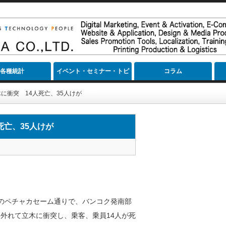
各種統計
イベント・セミナー・トピ
コラム
ック
に衝突 14人死亡、35人けが
死亡、35人けが
のペチャカセーム通りで、バンコク発南部
外れて立木に衝突し、乗客、乗員14人が死