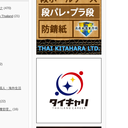
ク
(470)
n Thailand
(21)
2)
国人・海外生活
(22)
機管理」
(16)