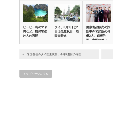
ピーピー島のマヤ
タイ、8月1日と2
健康食品販売の詐
湾など、観光客受
日は仏教祝日 酒
欺事件で起訴の俳
け入れ再開
販売禁止
優2人、保釈許
可 出国は禁止
米国在住のタイ国王次男、今年2度目の帰国
トップページに戻る