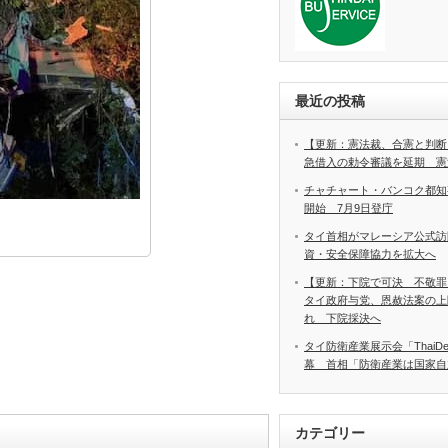
最近の投稿
【更新：憲法裁、合憲と判断
急借入の勅令審議を延期 憲
チャチャート・バンコク都知
開始 7月9日登庁
タイ首相がマレーシア公式訪
資・安全保障協力を拡大へ
【更新：下院で可決 不敬罪
タイ政府与党、恩赦法案の上
れ 下院採決へ
タイ防衛産業展示会「ThaiDef‑
幕 首相「防衛産業は国家自
カテゴリー