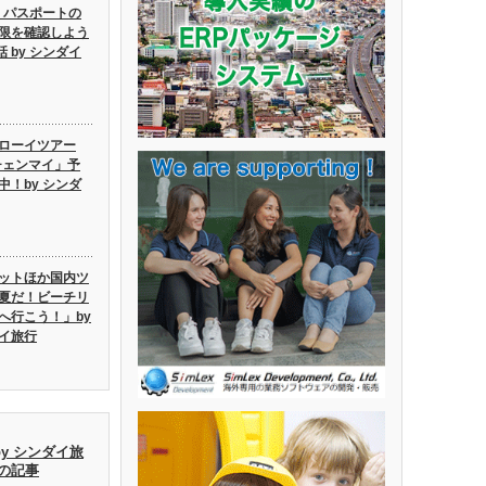
6】パスポートの
限を確認しよう
話 by シンダイ
ローイツアー
6チェンマイ」予
中！by シンダ
ットほか国内ツ
夏だ！ビーチリ
へ行こう！」by
イ旅行
by シンダイ旅
去の記事