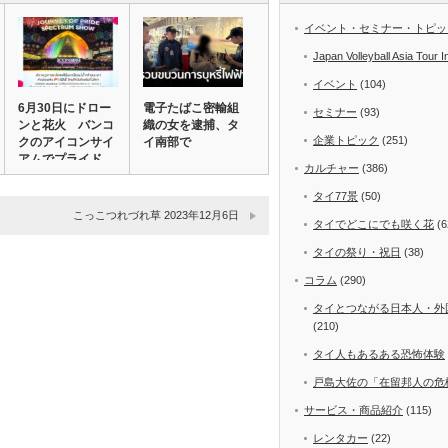
イベント・セミナー・トピッ
Japan Volleyball Asia Tour I
イベント
(104)
6月30日にドロー
電子たばこ密輸組
セミナー
(93)
ンと花火 バンコ
織の女を逮捕、タ
企業トピック
(251)
クのアイコンサイ
イ南部で
アムでプライド…
カルチャー
(386)
タイ77景
(50)
こっこつれづれ草 2023年12月6日
タイでどこにでも咲く花
(6
タイの祭り・祝日
(38)
コラム
(290)
タイとつながる日本人・外
(210)
タイ人もあるある恐怖体験
戸島大佐の「在留邦人の危
サービス・商品紹介
(115)
レンタカー
(22)