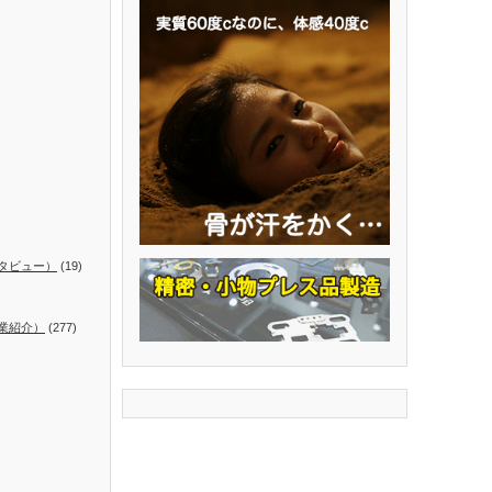
タビュー）
(19)
業紹介）
(277)