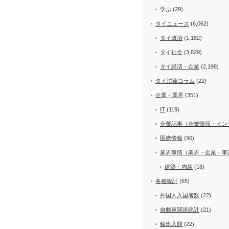
学ぶ
(29)
タイニュース
(6,062)
タイ政治
(1,182)
タイ社会
(3,829)
タイ経済・企業
(2,198)
タイ法律コラム
(22)
企業・業界
(351)
IT
(119)
企業記事（企業情報・イン
医療情報
(90)
業界事情（業界・企業・事
建築・内装
(18)
各種統計
(65)
外国人入国者数
(22)
自動車関連統計
(21)
輸出入額
(22)