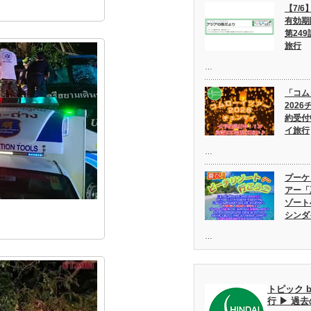
【7/
有効期
第249
旅行
…
「コム
202
約受付
イ旅行
…
プーケ
アー「
ゾート
シンダ
…
トピック 
行 ▶ 過