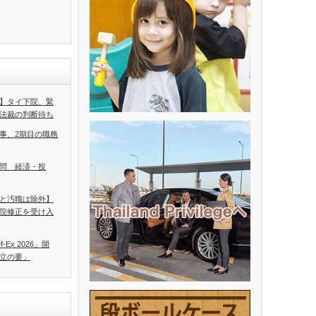
】タイ下院、緊
法裁の判断待ち
事、2期目の職務
問 経済・投
と汚職は除外】
院修正を受け入
Ex 2026」開
立の要」