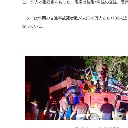
亡、35人が重軽傷を負った。現場は往復4車線の直線。警
タイは年間の交通事故死者数が人口10万人あたり30人
なっている。