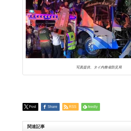
写真提供、タイ内務省防災局
Post
Share
RSS
feedly
関連記事