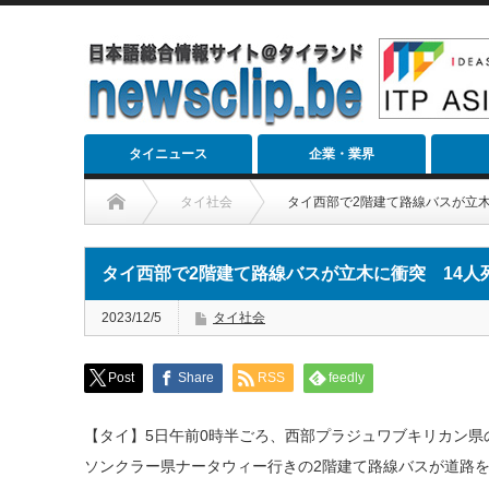
タイニュース
企業・業界
タイ社会
タイ西部で2階建て路線バスが立木
タイ西部で2階建て路線バスが立木に衝突 14人
2023/12/5
タイ社会
Post
Share
RSS
feedly
【タイ】5日午前0時半ごろ、西部プラジュワブキリカン県
ソンクラー県ナータウィー行きの2階建て路線バスが道路を