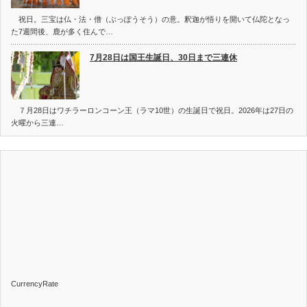
祝日。三宝は仏・法・僧（ぶっぽうそう）の意。釈迦が悟りを開いて仏陀となっ
た7週間後、鹿が多く住んで…
7月28日は国王生誕日、30日まで三連休
７月28日はワチラーロンコーン王（ラマ10世）の生誕日で祝日。2026年は27日の
火曜から三連…
CurrencyRate