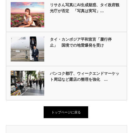
リサさん写真にAI生成疑惑、タイ政府観
光庁が否定 「写真は実写」…
タイ・カンボジア平和宣言「履行停
止」 国境での地雷爆発を受け
バンコク都庁、ウィークエンドマーケッ
ト周辺など露店の整理を強化 …
トップページに戻る