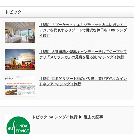
トピック
【8/6】「プーケット」エキゾティック＆エレガント。
アジアを代表するリゾートで贅沢な休日を！by シンダ
イ旅行
【8/5】大遺跡群と聖地キャンディーそしてジープサフ
ァリ「スリランカ」の見所を巡る旅 by シンダイ旅行
【8/4】世界的リゾート地のバリ島、遊び方色々なイン
ドネシア by シンダイ旅行
トピック by シンダイ旅行 ▶ 過去の記事