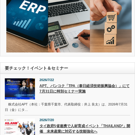
要チェック！イベント＆セミナー
2026/7/22
APT、バンコク「TPA（泰日経済技術振興協会）」にて
7月31日に特別セミナー実施
株式会社APT（本社：千葉県千葉市、代表取締役：井上 良太）は、2026年7月31
日（金）にタ…
2026/7/20
タイ政府5省連携で人材育成イベント「THAILAND²」開
催 未来産業に対応する技能強化へ