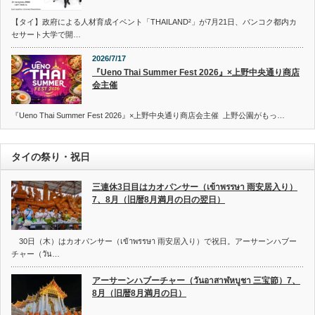
【タイ】政府による人材育成イベント「THAILAND²」が7月21日、バンコク都内カ
セサート大学で開…
2026/7/17
『Ueno Thai Summer Fest 2026』×上野中央通り商店
会主催
『Ueno Thai Summer Fest 2026』×上野中央通り商店会主催 上野公園がもっ…
タイの祭り・祝日
三連休3日目はカオパンサー（เข้าพรรษา 雨安居入り）
7、8月（旧暦8月満月の日の翌日）
30日（木）はカオパンサー（เข้าพรรษา 雨安居入り）で祝日。アーサーンハブー
チャー（วัน…
アーサーンハブーチャー（วันอาสาฬหบูชา 三宝節）7、
8月（旧暦8月満月の日）