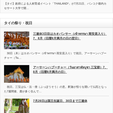
【タイ】政府による人材育成イベント「THAILAND²」が7月21日、バンコク都内カ
セサート大学で開…
タイの祭り・祝日
三連休3日目はカオパンサー（เข้าพรรษา 雨安居入り）
7、8月（旧暦8月満月の日の翌日）
30日（木）はカオパンサー（เข้าพรรษา 雨安居入り）で祝日。アーサーンハブー
チャー（วัน…
アーサーンハブーチャー（วันอาสาฬหบูชา 三宝節）7、
8月（旧暦8月満月の日）
祝日。三宝は仏・法・僧（ぶっぽうそう）の意。釈迦が悟りを開いて仏陀となっ
た7週間後、鹿が多く住んで…
7月28日は国王生誕日、30日まで三連休