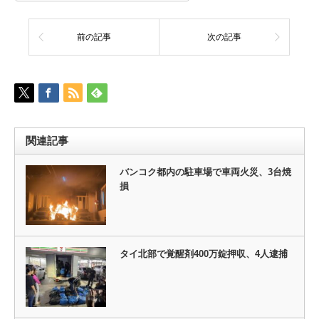
前の記事
次の記事
関連記事
バンコク都内の駐車場で車両火災、3台焼
損
タイ北部で覚醒剤400万錠押収、4人逮捕