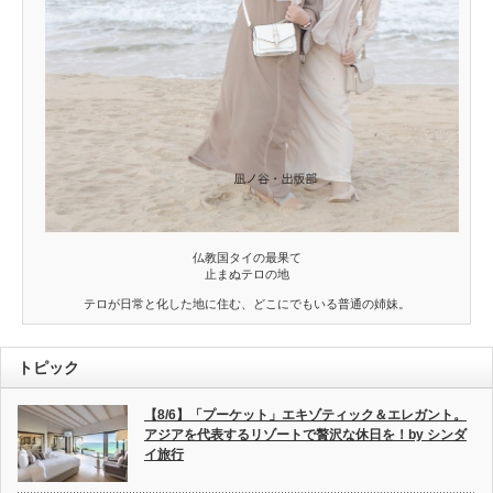
仏教国タイの最果て
止まぬテロの地
テロが日常と化した地に住む、どこにでもいる普通の姉妹。
トピック
【8/6】「プーケット」エキゾティック＆エレガント。
アジアを代表するリゾートで贅沢な休日を！by シンダ
イ旅行