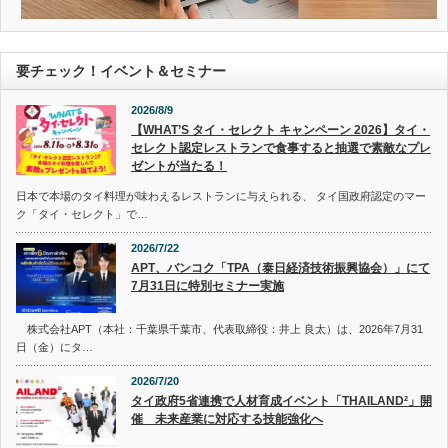
要チェック！イベント＆セミナー
2026/8/9
【WHAT’S タイ・セレクト キャンペーン 2026】タイ・
セレクト認定レストランで食事すると抽選で素敵なプレ
ゼントが当たる！
日本で本場のタイ料理が味わえるレストランに与えられる、 タイ国政府認定のマー
ク「タイ・セレクト」で…
2026/7/22
APT、バンコク「TPA（泰日経済技術振興協会）」にて
7月31日に特別セミナー実施
株式会社APT（本社：千葉県千葉市、代表取締役：井上 良太）は、2026年7月31
日（金）にタ…
2026/7/20
タイ政府5省連携で人材育成イベント「THAILAND²」開
催 未来産業に対応する技能強化へ