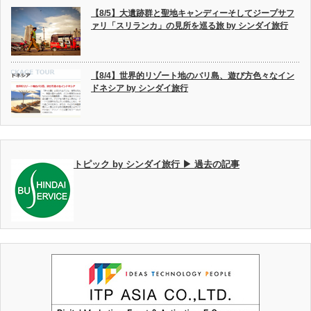
【8/5】大遺跡群と聖地キャンディーそしてジープサフ
ァリ「スリランカ」の見所を巡る旅 by シンダイ旅行
【8/4】世界的リゾート地のバリ島、遊び方色々なイン
ドネシア by シンダイ旅行
トピック by シンダイ旅行 ▶ 過去の記事