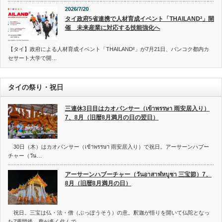
2026/7/20
タイ政府5省連携で人材育成イベント「THAILAND²」開
催 未来産業に対応する技能強化へ
【タイ】政府による人材育成イベント「THAILAND²」が7月21日、バンコク都内カ
セサート大学で開…
タイの祭り・祝日
三連休3日目はカオパンサー（เข้าพรรษา 雨安居入り）
7、8月（旧暦8月満月の日の翌日）
30日（木）はカオパンサー（เข้าพรรษา 雨安居入り）で祝日。アーサーンハブー
チャー（วัน…
アーサーンハブーチャー（วันอาสาฬหบูชา 三宝節）7、
8月（旧暦8月満月の日）
祝日。三宝は仏・法・僧（ぶっぽうそう）の意。釈迦が悟りを開いて仏陀となっ
た7週間後、鹿が多く住んで…