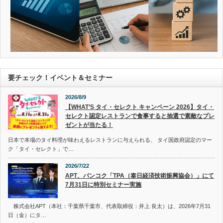
要チェック！イベント＆セミナー
2026/8/9
【WHAT’S タイ・セレクト キャンペーン 2026】タイ・
セレクト認定レストランで食事すると抽選で素敵なプレ
ゼントが当たる！
日本で本場のタイ料理が味わえるレストランに与えられる、 タイ国政府認定のマー
ク「タイ・セレクト」で…
2026/7/22
APT、バンコク「TPA（泰日経済技術振興協会）」にて
7月31日に特別セミナー実施
株式会社APT（本社：千葉県千葉市、代表取締役：井上 良太）は、2026年7月31
日（金）にタ…