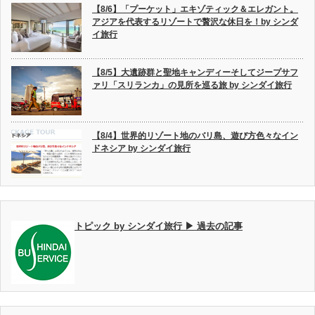
【8/6】「プーケット」エキゾティック＆エレガント。
アジアを代表するリゾートで贅沢な休日を！by シンダ
イ旅行
【8/5】大遺跡群と聖地キャンディーそしてジープサフ
ァリ「スリランカ」の見所を巡る旅 by シンダイ旅行
【8/4】世界的リゾート地のバリ島、遊び方色々なイン
ドネシア by シンダイ旅行
トピック by シンダイ旅行 ▶ 過去の記事