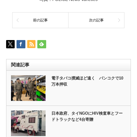
前の記事
次の記事
関連記事
電子タバコ撲滅ほど遠く バンコクで10
万本押収
日本政府、タイNGOにHIV検査車とフー
ドトラックなど4台寄贈