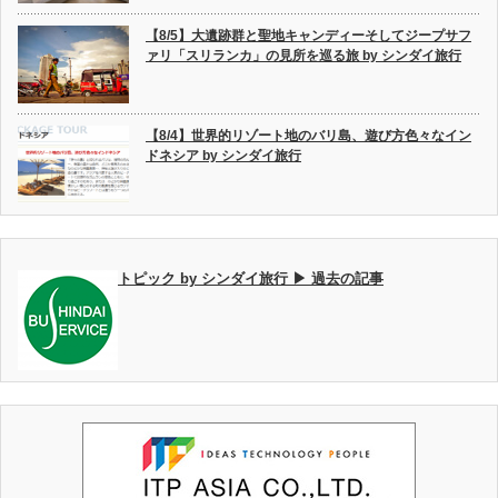
【8/5】大遺跡群と聖地キャンディーそしてジープサフ
ァリ「スリランカ」の見所を巡る旅 by シンダイ旅行
【8/4】世界的リゾート地のバリ島、遊び方色々なイン
ドネシア by シンダイ旅行
トピック by シンダイ旅行 ▶ 過去の記事