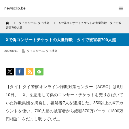
newsclip.be
Home
タイニュース
,
タイ社会
Xで偽コンサートチケットの大量詐欺 タイで被
害者700人超
Xで偽コンサートチケットの大量詐欺 タイで被害者700人超
2026/6/11
タイニュース
,
タイ社会
【タイ】タイ警察オンライン詐欺対策センター（ACSC）は6月
10日、「X」を悪用して偽のコンサートチケットを売りさばいて
いた詐欺集団を摘発し、容疑者7人を逮捕した。350以上のXアカ
ウントを使い、700人超の被害者から総額370万バーツ（1800万
円相当）をだまし取っていた。