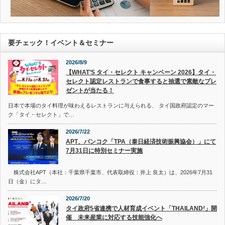
要チェック！イベント＆セミナー
2026/8/9
【WHAT’S タイ・セレクト キャンペーン 2026】タイ・
セレクト認定レストランで食事すると抽選で素敵なプレ
ゼントが当たる！
日本で本場のタイ料理が味わえるレストランに与えられる、 タイ国政府認定のマー
ク「タイ・セレクト」で…
2026/7/22
APT、バンコク「TPA（泰日経済技術振興協会）」にて
7月31日に特別セミナー実施
株式会社APT（本社：千葉県千葉市、代表取締役：井上 良太）は、2026年7月31
日（金）にタ…
2026/7/20
タイ政府5省連携で人材育成イベント「THAILAND²」開
催 未来産業に対応する技能強化へ