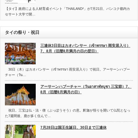
【タイ】政府による人材育成イベント「THAILAND²」が7月21日、バンコク都内カ
セサート大学で開…
タイの祭り・祝日
三連休3日目はカオパンサー（เข้าพรรษา 雨安居入り）
7、8月（旧暦8月満月の日の翌日）
30日（木）はカオパンサー（เข้าพรรษา 雨安居入り）で祝日。アーサーンハブー
チャー（วัน…
アーサーンハブーチャー（วันอาสาฬหบูชา 三宝節）7、
8月（旧暦8月満月の日）
祝日。三宝は仏・法・僧（ぶっぽうそう）の意。釈迦が悟りを開いて仏陀となっ
た7週間後、鹿が多く住んで…
7月28日は国王生誕日、30日まで三連休