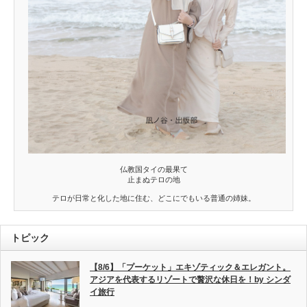
仏教国タイの最果て
止まぬテロの地
テロが日常と化した地に住む、どこにでもいる普通の姉妹。
トピック
【8/6】「プーケット」エキゾティック＆エレガント。
アジアを代表するリゾートで贅沢な休日を！by シンダ
イ旅行