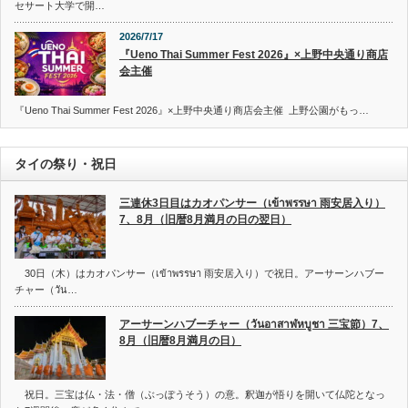
セサート大学で開…
2026/7/17
『Ueno Thai Summer Fest 2026』×上野中央通り商店
会主催
『Ueno Thai Summer Fest 2026』×上野中央通り商店会主催 上野公園がもっ…
タイの祭り・祝日
三連休3日目はカオパンサー（เข้าพรรษา 雨安居入り）
7、8月（旧暦8月満月の日の翌日）
30日（木）はカオパンサー（เข้าพรรษา 雨安居入り）で祝日。アーサーンハブー
チャー（วัน…
アーサーンハブーチャー（วันอาสาฬหบูชา 三宝節）7、
8月（旧暦8月満月の日）
祝日。三宝は仏・法・僧（ぶっぽうそう）の意。釈迦が悟りを開いて仏陀となっ