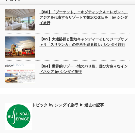
【8/6】「プーケット」エキゾティック＆エレガント。
アジアを代表するリゾートで贅沢な休日を！by シンダ
イ旅行
【8/5】大遺跡群と聖地キャンディーそしてジープサフ
ァリ「スリランカ」の見所を巡る旅 by シンダイ旅行
【8/4】世界的リゾート地のバリ島、遊び方色々なイン
ドネシア by シンダイ旅行
トピック by シンダイ旅行 ▶ 過去の記事