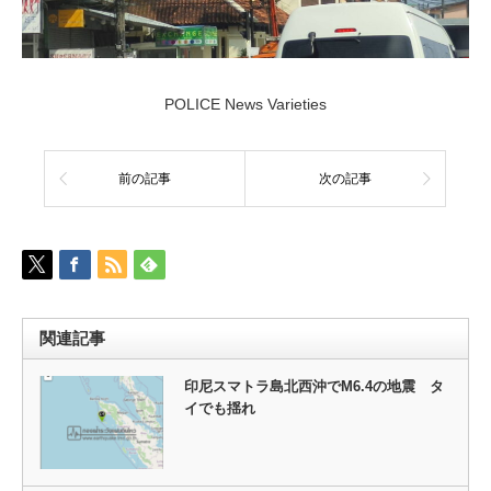
POLICE News Varieties
前の記事
次の記事
関連記事
印尼スマトラ島北西沖でM6.4の地震 タ
イでも揺れ