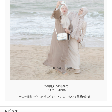
仏教国タイの最果て
止まぬテロの地
テロが日常と化した地に住む、どこにでもいる普通の姉妹。
トピック