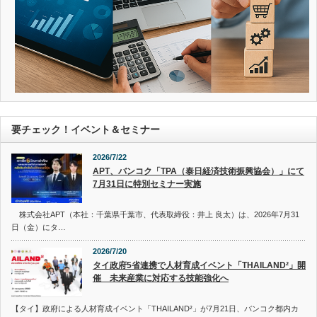
要チェック！イベント＆セミナー
2026/7/22
APT、バンコク「TPA（泰日経済技術振興協会）」にて
7月31日に特別セミナー実施
株式会社APT（本社：千葉県千葉市、代表取締役：井上 良太）は、2026年7月31
日（金）にタ…
2026/7/20
タイ政府5省連携で人材育成イベント「THAILAND²」開
催 未来産業に対応する技能強化へ
【タイ】政府による人材育成イベント「THAILAND²」が7月21日、バンコク都内カ