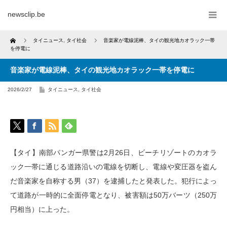
newsclip.be
Home
タイニュース
,
タイ社会
音楽家が電線泥棒、タイの観光地カオラック一帯
を停電に
音楽家が電線泥棒、タイの観光地カオラック一帯を停電に
2026/2/27
タイニュース
,
タイ社会
【タイ】南部パンガー県警は2月26日、ビーチリゾートのカオラ
ック一帯に通じる道路沿いの電線を切断し、電線や変圧器を盗ん
だ音楽家を自称する男（37）を逮捕したと発表した。犯行によっ
て道路が一時的に全面停電となり、被害額は50万バーツ（250万
円相当）に上った。