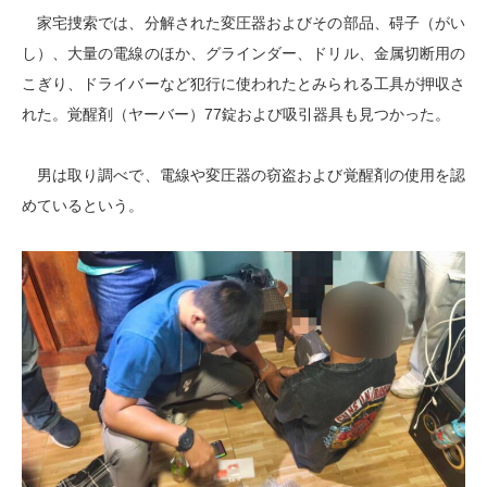
家宅捜索では、分解された変圧器およびその部品、碍子（がい
し）、大量の電線のほか、グラインダー、ドリル、金属切断用の
こぎり、ドライバーなど犯行に使われたとみられる工具が押収さ
れた。覚醒剤（ヤーバー）77錠および吸引器具も見つかった。
男は取り調べで、電線や変圧器の窃盗および覚醒剤の使用を認
めているという。