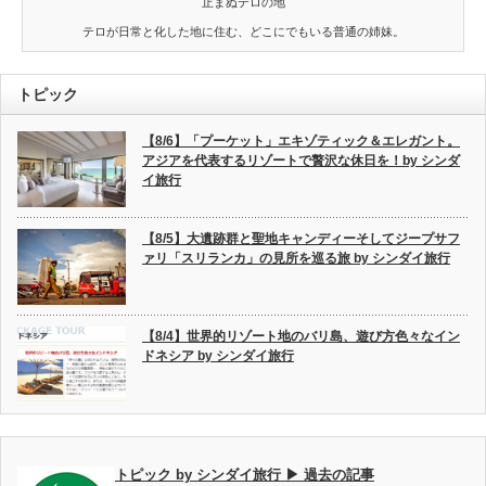
止まぬテロの地
テロが日常と化した地に住む、どこにでもいる普通の姉妹。
トピック
【8/6】「プーケット」エキゾティック＆エレガント。
アジアを代表するリゾートで贅沢な休日を！by シンダ
イ旅行
【8/5】大遺跡群と聖地キャンディーそしてジープサフ
ァリ「スリランカ」の見所を巡る旅 by シンダイ旅行
【8/4】世界的リゾート地のバリ島、遊び方色々なイン
ドネシア by シンダイ旅行
トピック by シンダイ旅行 ▶ 過去の記事