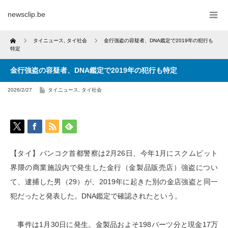
newsclip.be
Home
タイニュース
,
タイ社会
金行強盗の容疑者、DNA鑑定で2019年の犯行も
特定
金行強盗の容疑者、DNA鑑定で2019年の犯行も特定
2026/2/27
タイニュース
,
タイ社会
【タイ】バンコク首都警察は2月26日、今年1月にスクムビット
界隈の商業施設内で発生した金行（金製品販売店）強盗につい
て、逮捕した男（29）が、2019年に起きた別の金店強盗と同一
犯だったと発表した。DNA鑑定で確認されたという。
事件は1月30日に発生。金製品およそ198バーツ分と現金17万