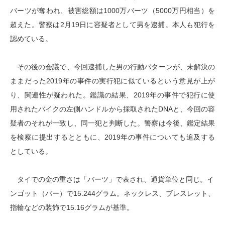
バーツが奪われ、被害総額は1000万バーツ（5000万円相当）を
超えた。警察は2月19日に容疑者として男を逮捕。本人も犯行を
認めている。
その後の会議で、今回逮捕した男の行動パターンが、未解決の
ままだった2019年の事件の実行犯に似ているという意見が上が
り、関連性が疑われた。鑑識の結果、2019年の事件で犯行に使
用されたバイクの左側ハンドルから採取されたDNAと、今回の容
疑者のそれが一致し、同一犯と判断した。警察は今後、鑑定結果
を検察に提出するとともに、2019年の事件についても追及する
としている。
タイでの金の重さは「バーツ」で表され、通貨単位と同じ。イ
ンゴット（バー）で15.244グラム。ネックレス、ブレスレット、
指輪などの装飾で15.16グラムが基準。