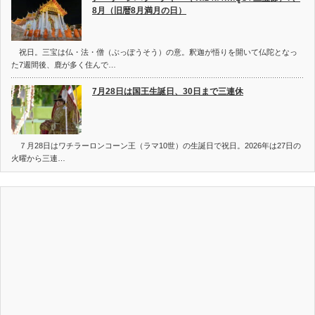
8月（旧暦8月満月の日）
祝日。三宝は仏・法・僧（ぶっぽうそう）の意。釈迦が悟りを開いて仏陀となっ
た7週間後、鹿が多く住んで…
7月28日は国王生誕日、30日まで三連休
７月28日はワチラーロンコーン王（ラマ10世）の生誕日で祝日。2026年は27日の
火曜から三連…