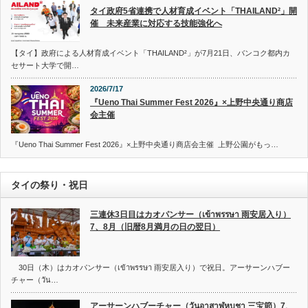
タイ政府5省連携で人材育成イベント「THAILAND²」開
催 未来産業に対応する技能強化へ
【タイ】政府による人材育成イベント「THAILAND²」が7月21日、バンコク都内カ
セサート大学で開…
2026/7/17
『Ueno Thai Summer Fest 2026』×上野中央通り商店
会主催
『Ueno Thai Summer Fest 2026』×上野中央通り商店会主催 上野公園がもっ…
タイの祭り・祝日
三連休3日目はカオパンサー（เข้าพรรษา 雨安居入り）
7、8月（旧暦8月満月の日の翌日）
30日（木）はカオパンサー（เข้าพรรษา 雨安居入り）で祝日。アーサーンハブー
チャー（วัน…
アーサーンハブーチャー（วันอาสาฬหบูชา 三宝節）7、