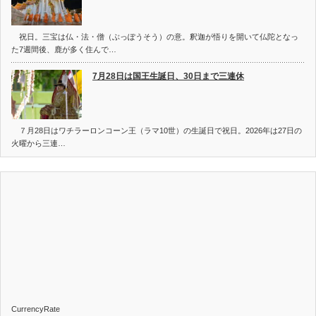
祝日。三宝は仏・法・僧（ぶっぽうそう）の意。釈迦が悟りを開いて仏陀となっ
た7週間後、鹿が多く住んで…
7月28日は国王生誕日、30日まで三連休
７月28日はワチラーロンコーン王（ラマ10世）の生誕日で祝日。2026年は27日の
火曜から三連…
CurrencyRate