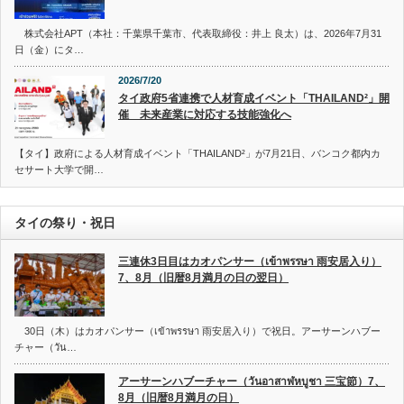
株式会社APT（本社：千葉県千葉市、代表取締役：井上 良太）は、2026年7月31
日（金）にタ…
2026/7/20
タイ政府5省連携で人材育成イベント「THAILAND²」開
催 未来産業に対応する技能強化へ
【タイ】政府による人材育成イベント「THAILAND²」が7月21日、バンコク都内カ
セサート大学で開…
タイの祭り・祝日
三連休3日目はカオパンサー（เข้าพรรษา 雨安居入り）
7、8月（旧暦8月満月の日の翌日）
30日（木）はカオパンサー（เข้าพรรษา 雨安居入り）で祝日。アーサーンハブー
チャー（วัน…
アーサーンハブーチャー（วันอาสาฬหบูชา 三宝節）7、
8月（旧暦8月満月の日）