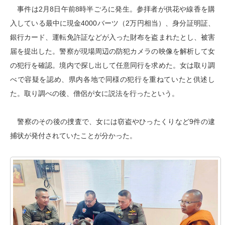
事件は2月8日午前8時半ごろに発生。参拝者が供花や線香を購
入している最中に現金4000バーツ（2万円相当）、身分証明証、
銀行カード、運転免許証などが入った財布を盗まれたとし、被害
届を提出した。警察が現場周辺の防犯カメラの映像を解析して女
の犯行を確認。境内で探し出して任意同行を求めた。女は取り調
べで容疑を認め、県内各地で同様の犯行を重ねていたと供述し
た。取り調べの後、僧侶が女に説法を行ったという。
警察のその後の捜査で、女には窃盗やひったくりなど9件の逮
捕状が発付されていたことが分かった。