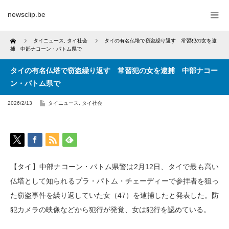
newsclip.be
Home
タイニュース
,
タイ社会
タイの有名仏塔で窃盗繰り返す 常習犯の女を逮
捕 中部ナコーン・パトム県で
タイの有名仏塔で窃盗繰り返す 常習犯の女を逮捕 中部ナコー
ン・パトム県で
2026/2/13
タイニュース
,
タイ社会
【タイ】中部ナコーン・パトム県警は2月12日、タイで最も高い
仏塔として知られるプラ・パトム・チェーディーで参拝者を狙っ
た窃盗事件を繰り返していた女（47）を逮捕したと発表した。防
犯カメラの映像などから犯行が発覚、女は犯行を認めている。