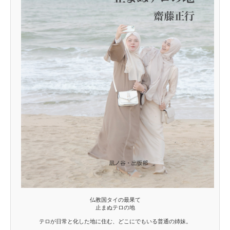
仏教国タイの最果て
止まぬテロの地
テロが日常と化した地に住む、どこにでもいる普通の姉妹。