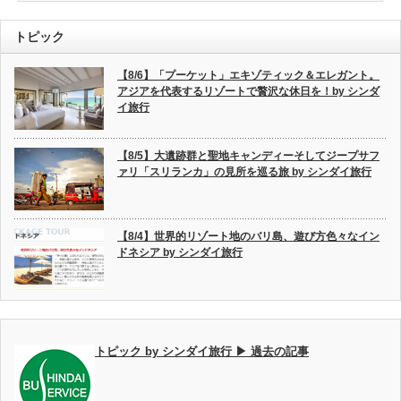
トピック
【8/6】「プーケット」エキゾティック＆エレガント。
アジアを代表するリゾートで贅沢な休日を！by シンダ
イ旅行
【8/5】大遺跡群と聖地キャンディーそしてジープサフ
ァリ「スリランカ」の見所を巡る旅 by シンダイ旅行
【8/4】世界的リゾート地のバリ島、遊び方色々なイン
ドネシア by シンダイ旅行
トピック by シンダイ旅行 ▶ 過去の記事