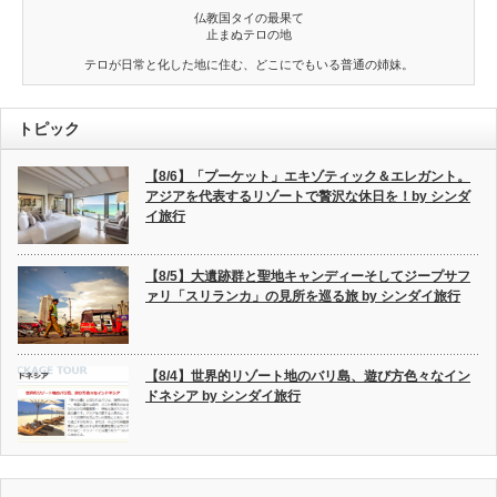
仏教国タイの最果て
止まぬテロの地
テロが日常と化した地に住む、どこにでもいる普通の姉妹。
トピック
【8/6】「プーケット」エキゾティック＆エレガント。
アジアを代表するリゾートで贅沢な休日を！by シンダ
イ旅行
【8/5】大遺跡群と聖地キャンディーそしてジープサフ
ァリ「スリランカ」の見所を巡る旅 by シンダイ旅行
【8/4】世界的リゾート地のバリ島、遊び方色々なイン
ドネシア by シンダイ旅行