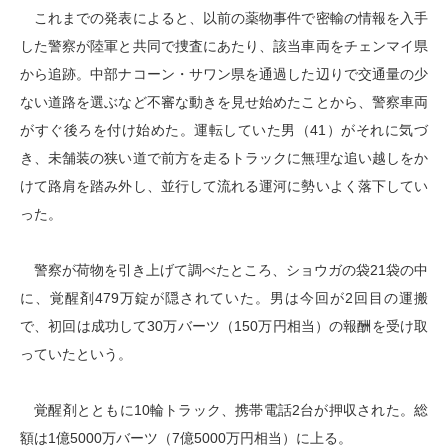
これまでの発表によると、以前の薬物事件で密輸の情報を入手
した警察が陸軍と共同で捜査にあたり、該当車両をチェンマイ県
から追跡。中部ナコーン・サワン県を通過した辺りで交通量の少
ない道路を選ぶなど不審な動きを見せ始めたことから、警察車両
がすぐ後ろを付け始めた。運転していた男（41）がそれに気づ
き、未舗装の狭い道で前方を走るトラックに無理な追い越しをか
けて路肩を踏み外し、並行して流れる運河に勢いよく落下してい
った。
警察が荷物を引き上げて調べたところ、ショウガの袋21袋の中
に、覚醒剤479万錠が隠されていた。男は今回が2回目の運搬
で、初回は成功して30万バーツ（150万円相当）の報酬を受け取
っていたという。
覚醒剤とともに10輪トラック、携帯電話2台が押収された。総
額は1億5000万バーツ（7億5000万円相当）に上る。