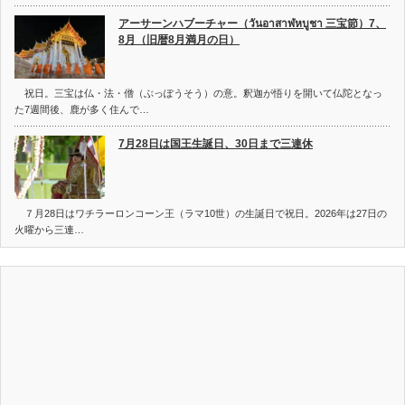
アーサーンハブーチャー（วันอาสาฬหบูชา 三宝節）7、
8月（旧暦8月満月の日）
祝日。三宝は仏・法・僧（ぶっぽうそう）の意。釈迦が悟りを開いて仏陀となっ
た7週間後、鹿が多く住んで…
7月28日は国王生誕日、30日まで三連休
７月28日はワチラーロンコーン王（ラマ10世）の生誕日で祝日。2026年は27日の
火曜から三連…