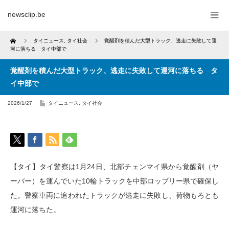
newsclip.be
Home
タイニュース
,
タイ社会
覚醒剤を積んだ大型トラック、逃走に失敗して運
河に落ちる タイ中部で
覚醒剤を積んだ大型トラック、逃走に失敗して運河に落ちる タ
イ中部で
2026/1/27
タイニュース
,
タイ社会
【タイ】タイ警察は1月24日、北部チェンマイ県から覚醒剤（ヤ
ーバー）を運んでいた10輪トラックを中部ロッブリー県で確保し
た。警察車両に追われたトラックが逃走に失敗し、荷物もろとも
運河に落ちた。