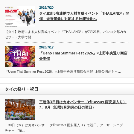
2026/7/20
タイ政府5省連携で人材育成イベント「THAILAND²」開
催 未来産業に対応する技能強化へ
【タイ】政府による人材育成イベント「THAILAND²」が7月21日、バンコク都内カ
セサート大学で開…
2026/7/17
『Ueno Thai Summer Fest 2026』×上野中央通り商店
会主催
『Ueno Thai Summer Fest 2026』×上野中央通り商店会主催 上野公園がもっ…
タイの祭り・祝日
三連休3日目はカオパンサー（เข้าพรรษา 雨安居入り）
7、8月（旧暦8月満月の日の翌日）
30日（木）はカオパンサー（เข้าพรรษา 雨安居入り）で祝日。アーサーンハブー
チャー（วัน…