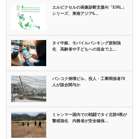
エルピクセルの画像診断支援AI「EIRL」
シリーズ、東南アジア6…
タイ中銀、モバイルバンキング規制強
化 高齢者や子どもへの送金で上…
バンコク倒壊ビル、役人・工事関係者70
人が談合関与か
ミャンマー国内での戦闘でタイ北部4県が
警戒強化 内務省が安全確保…