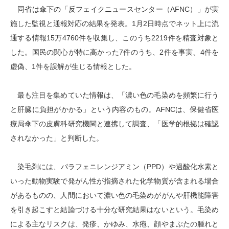
同省は傘下の「反フェイクニュースセンター（AFNC）」が実
施した監視と通報対応の結果を発表。1月2日時点でネット上に流
通する情報15万4760件を収集し、このうち2219件を精査対象と
した。国民の関心が特に高かった7件のうち、2件を事実、4件を
虚偽、1件を誤解が生じる情報とした。
最も注目を集めていた情報は、「濃い色の毛染めを頻繁に行う
と肝臓に負担がかかる」という内容のもの。AFNCは、保健省医
療局傘下の皮膚科研究機関と連携して調査、「医学的根拠は確認
されなかった」と判断した。
染毛剤には、パラフェニレンジアミン（PPD）や過酸化水素と
いった動物実験で発がん性が指摘された化学物質が含まれる場合
があるものの、人間において濃い色の毛染めががんや肝機能障害
を引き起こすと結論づける十分な研究結果はないという。毛染め
による主なリスクは、発疹、かゆみ、水疱、顔やまぶたの腫れと