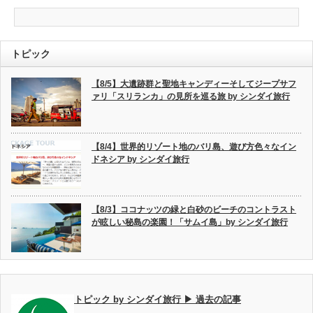
トピック
【8/5】大遺跡群と聖地キャンディーそしてジープサフ
ァリ「スリランカ」の見所を巡る旅 by シンダイ旅行
【8/4】世界的リゾート地のバリ島、遊び方色々なイン
ドネシア by シンダイ旅行
【8/3】ココナッツの緑と白砂のビーチのコントラスト
が眩しい秘島の楽園！「サムイ島」by シンダイ旅行
トピック by シンダイ旅行 ▶ 過去の記事