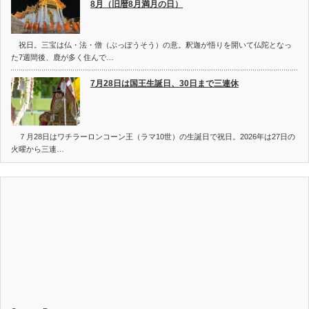
8月（旧暦8月満月の日）
祝日。三宝は仏・法・僧（ぶっぽうそう）の意。釈迦が悟りを開いて仏陀となっ
た7週間後、鹿が多く住んで…
7月28日は国王生誕日、30日まで三連休
７月28日はワチラーロンコーン王（ラマ10世）の生誕日で祝日。2026年は27日の
火曜から三連…