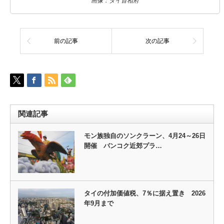
画像：タイ首相府
前の記事
次の記事
関連記事
モン族独自のソンクラーン、4月24～26日
開催 バンコク近郊プラ…
タイの付加価値税、7％に据え置き 2026
年9月まで