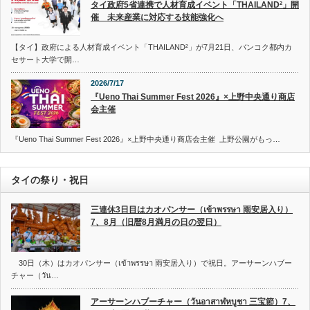
タイ政府5省連携で人材育成イベント「THAILAND²」開
催 未来産業に対応する技能強化へ
【タイ】政府による人材育成イベント「THAILAND²」が7月21日、バンコク都内カ
セサート大学で開…
2026/7/17
『Ueno Thai Summer Fest 2026』×上野中央通り商店
会主催
『Ueno Thai Summer Fest 2026』×上野中央通り商店会主催 上野公園がもっ…
タイの祭り・祝日
三連休3日目はカオパンサー（เข้าพรรษา 雨安居入り）
7、8月（旧暦8月満月の日の翌日）
30日（木）はカオパンサー（เข้าพรรษา 雨安居入り）で祝日。アーサーンハブー
チャー（วัน…
アーサーンハブーチャー（วันอาสาฬหบูชา 三宝節）7、