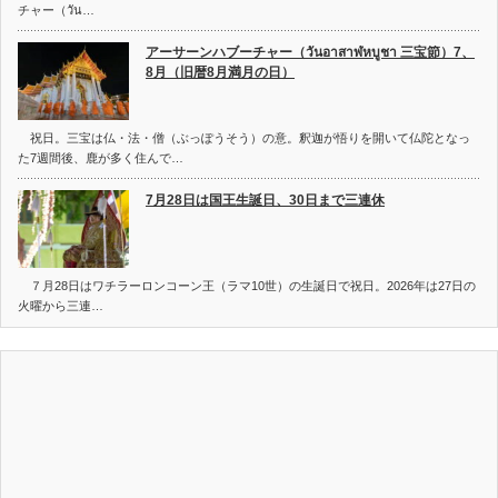
チャー（วัน…
アーサーンハブーチャー（วันอาสาฬหบูชา 三宝節）7、
8月（旧暦8月満月の日）
祝日。三宝は仏・法・僧（ぶっぽうそう）の意。釈迦が悟りを開いて仏陀となっ
た7週間後、鹿が多く住んで…
7月28日は国王生誕日、30日まで三連休
７月28日はワチラーロンコーン王（ラマ10世）の生誕日で祝日。2026年は27日の
火曜から三連…