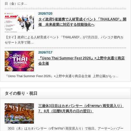
日（金）にタ…
2026/7/20
タイ政府5省連携で人材育成イベント「THAILAND²」開
催 未来産業に対応する技能強化へ
【タイ】政府による人材育成イベント「THAILAND²」が7月21日、バンコク都内カ
セサート大学で開…
2026/7/17
『Ueno Thai Summer Fest 2026』×上野中央通り商店
会主催
『Ueno Thai Summer Fest 2026』×上野中央通り商店会主催 上野公園がもっ…
タイの祭り・祝日
三連休3日目はカオパンサー（เข้าพรรษา 雨安居入り）
7、8月（旧暦8月満月の日の翌日）
30日（木）はカオパンサー（เข้าพรรษา 雨安居入り）で祝日。アーサーンハブー