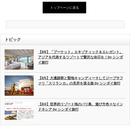
トップページに戻る
トピック
【8/6】「プーケット」エキゾティック＆エレガント。
アジアを代表するリゾートで贅沢な休日を！by シンダ
イ旅行
【8/5】大遺跡群と聖地キャンディーそしてジープサフ
ァリ「スリランカ」の見所を巡る旅 by シンダイ旅行
【8/4】世界的リゾート地のバリ島、遊び方色々なイン
ドネシア by シンダイ旅行