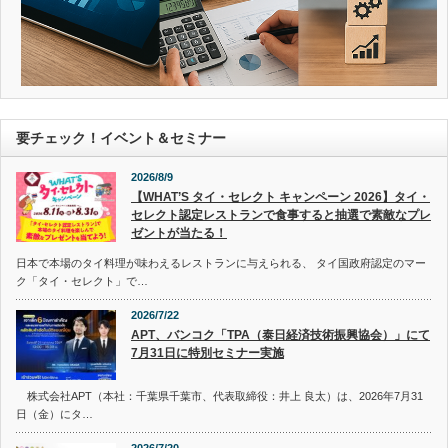
要チェック！イベント＆セミナー
2026/8/9
【WHAT’S タイ・セレクト キャンペーン 2026】タイ・
セレクト認定レストランで食事すると抽選で素敵なプレ
ゼントが当たる！
日本で本場のタイ料理が味わえるレストランに与えられる、 タイ国政府認定のマー
ク「タイ・セレクト」で…
2026/7/22
APT、バンコク「TPA（泰日経済技術振興協会）」にて
7月31日に特別セミナー実施
株式会社APT（本社：千葉県千葉市、代表取締役：井上 良太）は、2026年7月31
日（金）にタ…