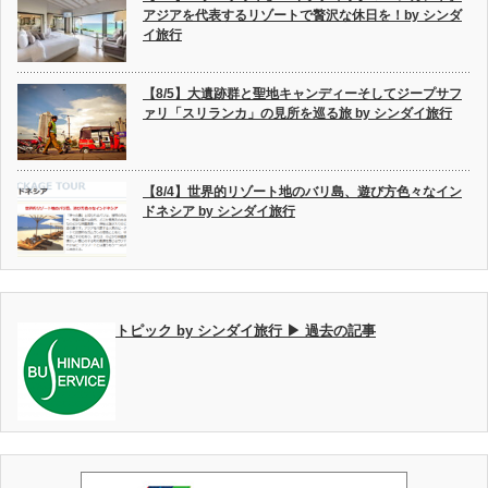
アジアを代表するリゾートで贅沢な休日を！by シンダ
イ旅行
【8/5】大遺跡群と聖地キャンディーそしてジープサフ
ァリ「スリランカ」の見所を巡る旅 by シンダイ旅行
【8/4】世界的リゾート地のバリ島、遊び方色々なイン
ドネシア by シンダイ旅行
トピック by シンダイ旅行 ▶ 過去の記事