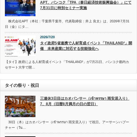
APT、バンコク「TPA（泰日経済技術振興協会）」にて
7月31日に特別セミナー実施
株式会社APT（本社：千葉県千葉市、代表取締役：井上 良太）は、2026年7月31
日（金）にタ…
2026/7/20
タイ政府5省連携で人材育成イベント「THAILAND²」開
催 未来産業に対応する技能強化へ
【タイ】政府による人材育成イベント「THAILAND²」が7月21日、バンコク都内カ
セサート大学で開…
タイの祭り・祝日
三連休3日目はカオパンサー（เข้าพรรษา 雨安居入り）
7、8月（旧暦8月満月の日の翌日）
30日（木）はカオパンサー（เข้าพรรษา 雨安居入り）で祝日。アーサーンハブー
チャー（วัน…