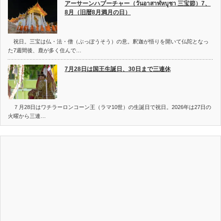
アーサーンハブーチャー（วันอาสาฬหบูชา 三宝節）7、
8月（旧暦8月満月の日）
祝日。三宝は仏・法・僧（ぶっぽうそう）の意。釈迦が悟りを開いて仏陀となっ
た7週間後、鹿が多く住んで…
7月28日は国王生誕日、30日まで三連休
７月28日はワチラーロンコーン王（ラマ10世）の生誕日で祝日。2026年は27日の
火曜から三連…