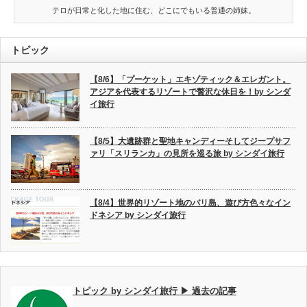
テロが日常と化した地に住む、どこにでもいる普通の姉妹。
トピック
【8/6】「プーケット」エキゾティック＆エレガント。
アジアを代表するリゾートで贅沢な休日を！by シンダ
イ旅行
【8/5】大遺跡群と聖地キャンディーそしてジープサフ
ァリ「スリランカ」の見所を巡る旅 by シンダイ旅行
【8/4】世界的リゾート地のバリ島、遊び方色々なイン
ドネシア by シンダイ旅行
トピック by シンダイ旅行 ▶ 過去の記事