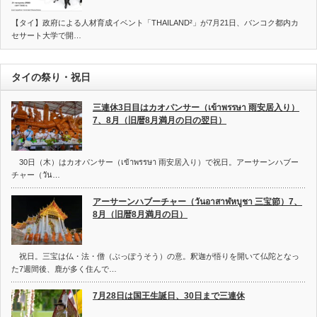
【タイ】政府による人材育成イベント「THAILAND²」が7月21日、バンコク都内カ
セサート大学で開…
タイの祭り・祝日
三連休3日目はカオパンサー（เข้าพรรษา 雨安居入り）
7、8月（旧暦8月満月の日の翌日）
30日（木）はカオパンサー（เข้าพรรษา 雨安居入り）で祝日。アーサーンハブー
チャー（วัน…
アーサーンハブーチャー（วันอาสาฬหบูชา 三宝節）7、
8月（旧暦8月満月の日）
祝日。三宝は仏・法・僧（ぶっぽうそう）の意。釈迦が悟りを開いて仏陀となっ
た7週間後、鹿が多く住んで…
7月28日は国王生誕日、30日まで三連休