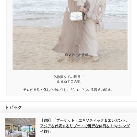
仏教国タイの最果て
止まぬテロの地
テロが日常と化した地に住む、どこにでもいる普通の姉妹。
トピック
【8/6】「プーケット」エキゾティック＆エレガント。
アジアを代表するリゾートで贅沢な休日を！by シンダ
イ旅行