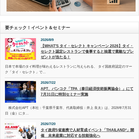
要チェック！イベント＆セミナー
2026/8/9
【WHAT’S タイ・セレクト キャンペーン 2026】タイ・
セレクト認定レストランで食事すると抽選で素敵なプレ
ゼントが当たる！
日本で本場のタイ料理が味わえるレストランに与えられる、 タイ国政府認定のマー
ク「タイ・セレクト」で…
2026/7/22
APT、バンコク「TPA（泰日経済技術振興協会）」にて
7月31日に特別セミナー実施
株式会社APT（本社：千葉県千葉市、代表取締役：井上 良太）は、2026年7月31
日（金）にタ…
2026/7/20
タイ政府5省連携で人材育成イベント「THAILAND²」開
催 未来産業に対応する技能強化へ