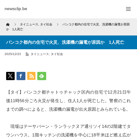
newsclip.be
Home
タイニュース
,
タイ社会
バンコク都内の住宅で火災、洗濯機の漏電が原因
か 1人死亡
バンコク都内の住宅で火災、洗濯機の漏電が原因か 1人死亡
2025/12/22
タイニュース
,
タイ社会
【タイ】バンコク都チャトゥチャック区内の住宅で12月21日午
後11時56分ごろ火災が発生し、住人1人が死亡した。警察のこれ
までの調べによると、洗濯機の漏電が出火原因とみられている。
現場はテーサバーン・ランラックヌア通りソイ14の2階建てタ
ウンハウス。1階キッチンの洗濯機を中心に18平米ほど燃え広が