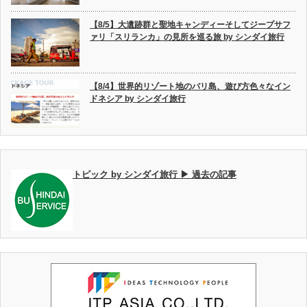
【8/5】大遺跡群と聖地キャンディーそしてジープサフ
ァリ「スリランカ」の見所を巡る旅 by シンダイ旅行
【8/4】世界的リゾート地のバリ島、遊び方色々なイン
ドネシア by シンダイ旅行
トピック by シンダイ旅行 ▶ 過去の記事