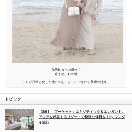
仏教国タイの最果て
止まぬテロの地
テロが日常と化した地に住む、どこにでもいる普通の姉妹。
トピック
【8/6】「プーケット」エキゾティック＆エレガント。
アジアを代表するリゾートで贅沢な休日を！by シンダ
イ旅行