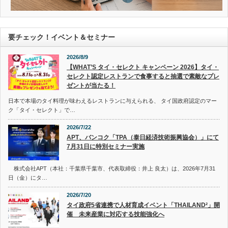
要チェック！イベント＆セミナー
2026/8/9
【WHAT’S タイ・セレクト キャンペーン 2026】タイ・
セレクト認定レストランで食事すると抽選で素敵なプレ
ゼントが当たる！
日本で本場のタイ料理が味わえるレストランに与えられる、 タイ国政府認定のマー
ク「タイ・セレクト」で…
2026/7/22
APT、バンコク「TPA（泰日経済技術振興協会）」にて
7月31日に特別セミナー実施
株式会社APT（本社：千葉県千葉市、代表取締役：井上 良太）は、2026年7月31
日（金）にタ…
2026/7/20
タイ政府5省連携で人材育成イベント「THAILAND²」開
催 未来産業に対応する技能強化へ