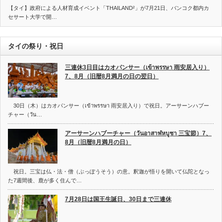
【タイ】政府による人材育成イベント「THAILAND²」が7月21日、バンコク都内カ
セサート大学で開…
タイの祭り・祝日
三連休3日目はカオパンサー（เข้าพรรษา 雨安居入り）
7、8月（旧暦8月満月の日の翌日）
30日（木）はカオパンサー（เข้าพรรษา 雨安居入り）で祝日。アーサーンハブー
チャー（วัน…
アーサーンハブーチャー（วันอาสาฬหบูชา 三宝節）7、
8月（旧暦8月満月の日）
祝日。三宝は仏・法・僧（ぶっぽうそう）の意。釈迦が悟りを開いて仏陀となっ
た7週間後、鹿が多く住んで…
7月28日は国王生誕日、30日まで三連休