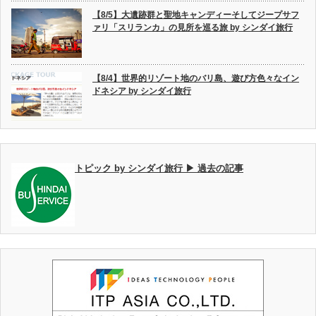
【8/5】大遺跡群と聖地キャンディーそしてジープサフ
ァリ「スリランカ」の見所を巡る旅 by シンダイ旅行
【8/4】世界的リゾート地のバリ島、遊び方色々なイン
ドネシア by シンダイ旅行
トピック by シンダイ旅行 ▶ 過去の記事