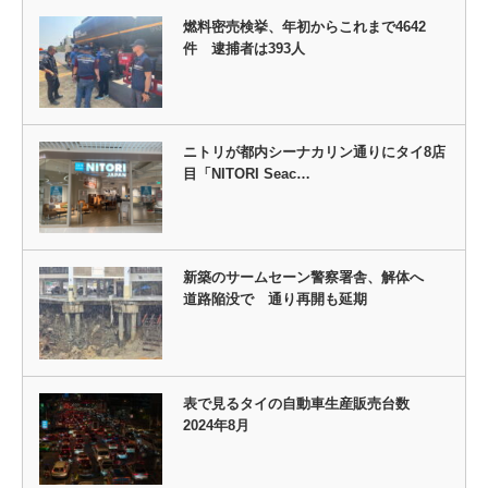
燃料密売検挙、年初からこれまで4642
件 逮捕者は393人
ニトリが都内シーナカリン通りにタイ8店
目「NITORI Seac…
新築のサームセーン警察署舎、解体へ
道路陥没で 通り再開も延期
表で見るタイの自動車生産販売台数
2024年8月