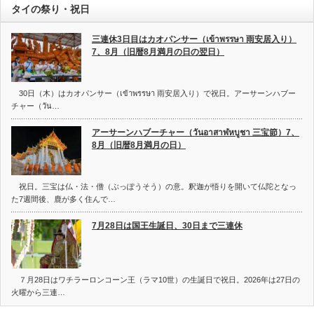
タイの祭り・祝日
三連休3日目はカオパンサー（เข้าพรรษา 雨安居入り）
7、8月（旧暦8月満月の日の翌日）
30日（木）はカオパンサー（เข้าพรรษา 雨安居入り）で祝日。アーサーンハブー
チャー（วัน…
アーサーンハブーチャー（วันอาสาฬหบูชา 三宝節）7、
8月（旧暦8月満月の日）
祝日。三宝は仏・法・僧（ぶっぽうそう）の意。釈迦が悟りを開いて仏陀となっ
た7週間後、鹿が多く住んで…
7月28日は国王生誕日、30日まで三連休
７月28日はワチラーロンコーン王（ラマ10世）の生誕日で祝日。2026年は27日の
火曜から三連…