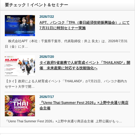
要チェック！イベント＆セミナー
2026/7/22
APT、バンコク「TPA（泰日経済技術振興協会）」にて
7月31日に特別セミナー実施
株式会社APT（本社：千葉県千葉市、代表取締役：井上 良太）は、2026年7月31
日（金）にタ…
2026/7/20
タイ政府5省連携で人材育成イベント「THAILAND²」開
催 未来産業に対応する技能強化へ
【タイ】政府による人材育成イベント「THAILAND²」が7月21日、バンコク都内カ
セサート大学で開…
2026/7/17
『Ueno Thai Summer Fest 2026』×上野中央通り商店
会主催
『Ueno Thai Summer Fest 2026』×上野中央通り商店会主催 上野公園がもっ…