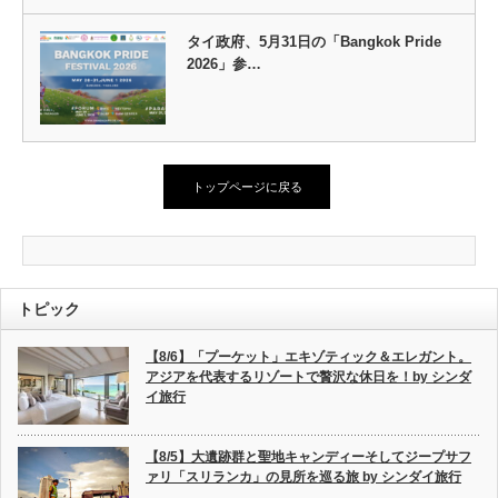
タイ政府、5月31日の「Bangkok Pride
2026」参…
トップページに戻る
トピック
【8/6】「プーケット」エキゾティック＆エレガント。
アジアを代表するリゾートで贅沢な休日を！by シンダ
イ旅行
【8/5】大遺跡群と聖地キャンディーそしてジープサフ
ァリ「スリランカ」の見所を巡る旅 by シンダイ旅行