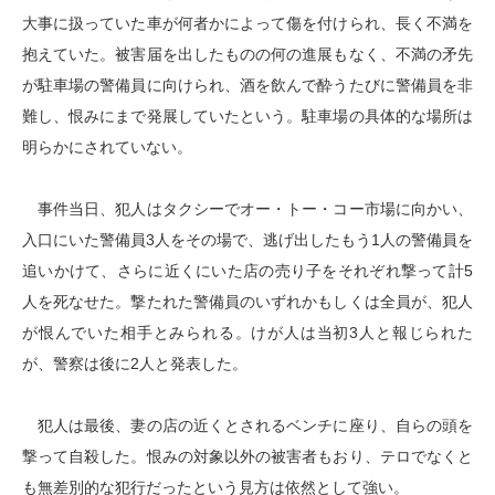
大事に扱っていた車が何者かによって傷を付けられ、長く不満を
抱えていた。被害届を出したものの何の進展もなく、不満の矛先
が駐車場の警備員に向けられ、酒を飲んで酔うたびに警備員を非
難し、恨みにまで発展していたという。駐車場の具体的な場所は
明らかにされていない。
事件当日、犯人はタクシーでオー・トー・コー市場に向かい、
入口にいた警備員3人をその場で、逃げ出したもう1人の警備員を
追いかけて、さらに近くにいた店の売り子をそれぞれ撃って計5
人を死なせた。撃たれた警備員のいずれかもしくは全員が、犯人
が恨んでいた相手とみられる。けが人は当初3人と報じられた
が、警察は後に2人と発表した。
犯人は最後、妻の店の近くとされるベンチに座り、自らの頭を
撃って自殺した。恨みの対象以外の被害者もおり、テロでなくと
も無差別的な犯行だったという見方は依然として強い。