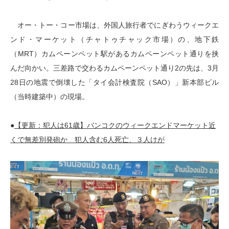
オー・トー・コー市場は、外国人旅行者でにぎわうウィークエ
ンド・マーケット（チャトゥチャック市場）の、地下鉄
（MRT）カムペーンペット駅があるカムペーンペット通りを挟
んだ向かい。三差路で交わるカムペーンペット通り2の先は、3月
28日の地震で倒壊した「タイ会計検査院（SAO）」新本部ビル
（当時建築中）の現場。
●
【更新：犯人は61歳】バンコクのウィークエンドマーケット近
くで無差別発砲か 犯人含む6人死亡、３人けが