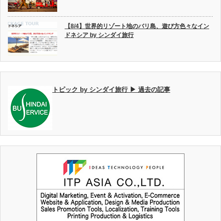
【8/4】世界的リゾート地のバリ島、遊び方色々なイン
ドネシア by シンダイ旅行
トピック by シンダイ旅行 ▶ 過去の記事