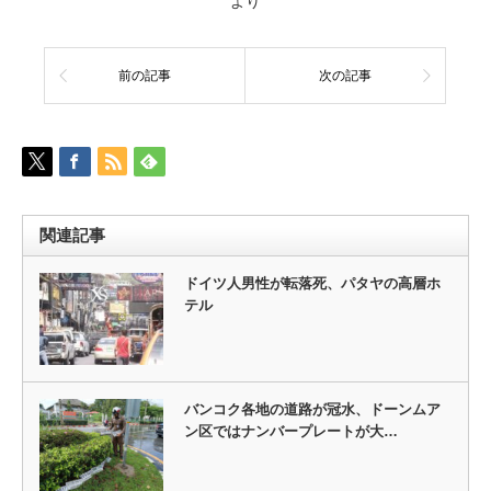
より
前の記事
次の記事
関連記事
ドイツ人男性が転落死、パタヤの高層ホ
テル
バンコク各地の道路が冠水、ドーンムア
ン区ではナンバープレートが大…