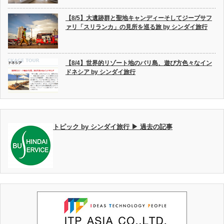
【8/5】大遺跡群と聖地キャンディーそしてジープサフ
ァリ「スリランカ」の見所を巡る旅 by シンダイ旅行
【8/4】世界的リゾート地のバリ島、遊び方色々なイン
ドネシア by シンダイ旅行
トピック by シンダイ旅行 ▶ 過去の記事