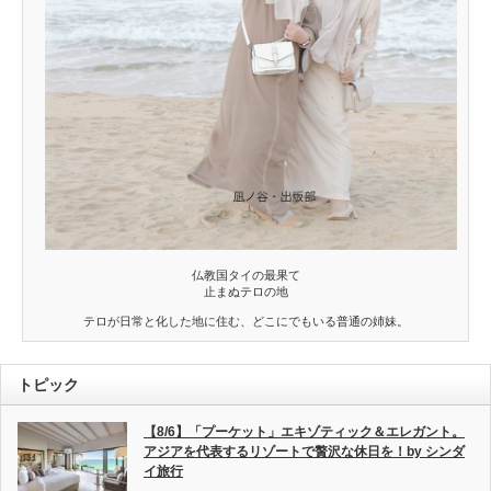
仏教国タイの最果て
止まぬテロの地
テロが日常と化した地に住む、どこにでもいる普通の姉妹。
トピック
【8/6】「プーケット」エキゾティック＆エレガント。
アジアを代表するリゾートで贅沢な休日を！by シンダ
イ旅行