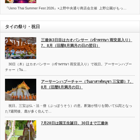
『Ueno Thai Summer Fest 2026』×上野中央通り商店会主催 上野公園がもっ…
タイの祭り・祝日
三連休3日目はカオパンサー（เข้าพรรษา 雨安居入り）
7、8月（旧暦8月満月の日の翌日）
30日（木）はカオパンサー（เข้าพรรษา 雨安居入り）で祝日。アーサーンハブー
チャー（วัน…
アーサーンハブーチャー（วันอาสาฬหบูชา 三宝節）7、
8月（旧暦8月満月の日）
祝日。三宝は仏・法・僧（ぶっぽうそう）の意。釈迦が悟りを開いて仏陀となっ
た7週間後、鹿が多く住んで…
7月28日は国王生誕日、30日まで三連休