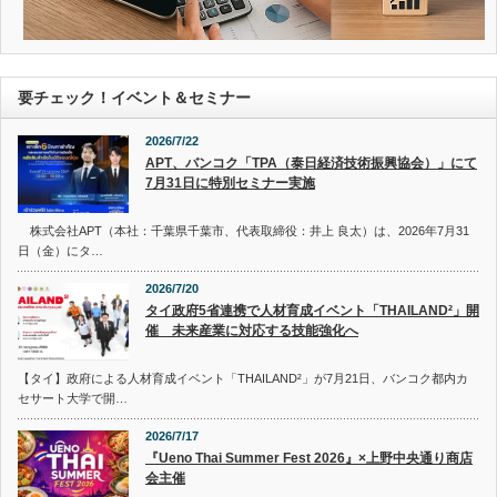
要チェック！イベント＆セミナー
2026/7/22
APT、バンコク「TPA（泰日経済技術振興協会）」にて
7月31日に特別セミナー実施
株式会社APT（本社：千葉県千葉市、代表取締役：井上 良太）は、2026年7月31
日（金）にタ…
2026/7/20
タイ政府5省連携で人材育成イベント「THAILAND²」開
催 未来産業に対応する技能強化へ
【タイ】政府による人材育成イベント「THAILAND²」が7月21日、バンコク都内カ
セサート大学で開…
2026/7/17
『Ueno Thai Summer Fest 2026』×上野中央通り商店
会主催