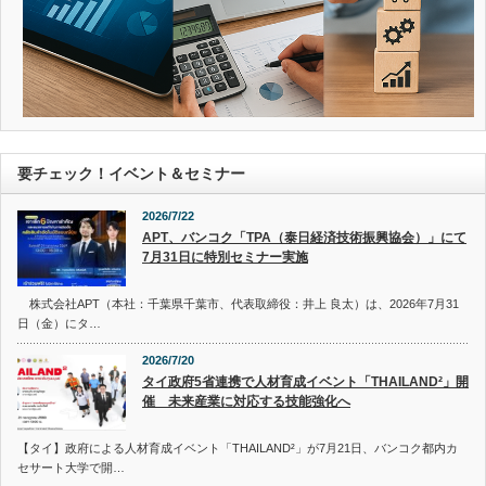
要チェック！イベント＆セミナー
2026/7/22
APT、バンコク「TPA（泰日経済技術振興協会）」にて
7月31日に特別セミナー実施
株式会社APT（本社：千葉県千葉市、代表取締役：井上 良太）は、2026年7月31
日（金）にタ…
2026/7/20
タイ政府5省連携で人材育成イベント「THAILAND²」開
催 未来産業に対応する技能強化へ
【タイ】政府による人材育成イベント「THAILAND²」が7月21日、バンコク都内カ
セサート大学で開…