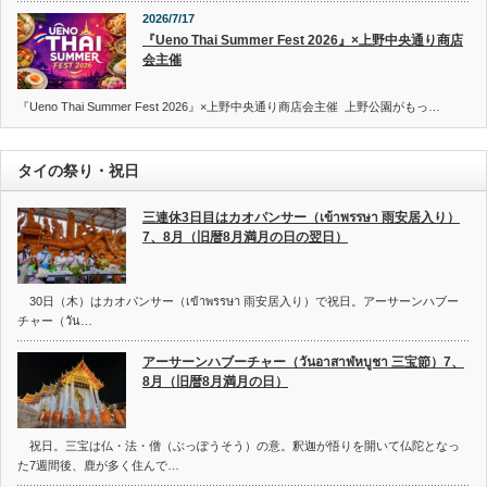
2026/7/17
『Ueno Thai Summer Fest 2026』×上野中央通り商店
会主催
『Ueno Thai Summer Fest 2026』×上野中央通り商店会主催 上野公園がもっ…
タイの祭り・祝日
三連休3日目はカオパンサー（เข้าพรรษา 雨安居入り）
7、8月（旧暦8月満月の日の翌日）
30日（木）はカオパンサー（เข้าพรรษา 雨安居入り）で祝日。アーサーンハブー
チャー（วัน…
アーサーンハブーチャー（วันอาสาฬหบูชา 三宝節）7、
8月（旧暦8月満月の日）
祝日。三宝は仏・法・僧（ぶっぽうそう）の意。釈迦が悟りを開いて仏陀となっ
た7週間後、鹿が多く住んで…