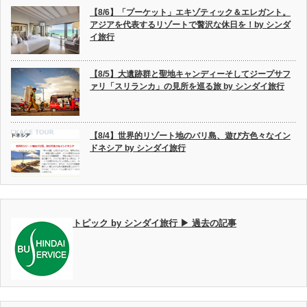
【8/6】「プーケット」エキゾティック＆エレガント。
アジアを代表するリゾートで贅沢な休日を！by シンダ
イ旅行
【8/5】大遺跡群と聖地キャンディーそしてジープサフ
ァリ「スリランカ」の見所を巡る旅 by シンダイ旅行
【8/4】世界的リゾート地のバリ島、遊び方色々なイン
ドネシア by シンダイ旅行
トピック by シンダイ旅行 ▶ 過去の記事