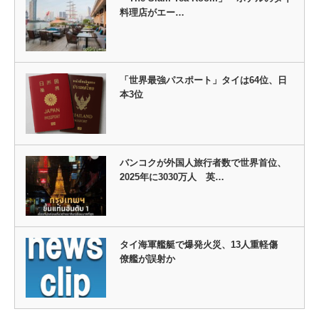
料理店がエー…
「世界最強パスポート」タイは64位、日
本3位
バンコクが外国人旅行者数で世界首位、
2025年に3030万人 英…
タイ海軍艦艇で爆発火災、13人重軽傷
僚艦が誤射か