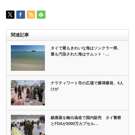
関連記事
タイで最もきれいな海はソンクラー県、
最も汚染された海はサムット・…
ナラティワート市の広場で爆弾爆発、4人
けが
鎮痛薬を輸出偽造で国内販売 タイ警察
とFDAが2000万カプセル…