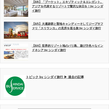
【8/6】「プーケット」エキゾティック＆エレガント。
アジアを代表するリゾートで贅沢な休日を！by シンダ
イ旅行
【8/5】大遺跡群と聖地キャンディーそしてジープサフ
ァリ「スリランカ」の見所を巡る旅 by シンダイ旅行
【8/4】世界的リゾート地のバリ島、遊び方色々なイン
ドネシア by シンダイ旅行
トピック by シンダイ旅行 ▶ 過去の記事