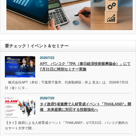
要チェック！イベント＆セミナー
2026/7/22
APT、バンコク「TPA（泰日経済技術振興協会）」にて
7月31日に特別セミナー実施
株式会社APT（本社：千葉県千葉市、代表取締役：井上 良太）は、2026年7月31
日（金）にタ…
2026/7/20
タイ政府5省連携で人材育成イベント「THAILAND²」開
催 未来産業に対応する技能強化へ
【タイ】政府による人材育成イベント「THAILAND²」が7月21日、バンコク都内カ
セサート大学で開…