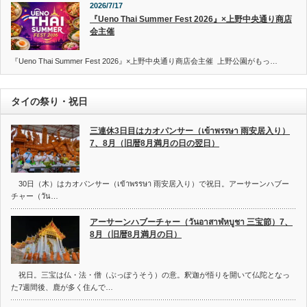
2026/7/17
『Ueno Thai Summer Fest 2026』×上野中央通り商店
会主催
『Ueno Thai Summer Fest 2026』×上野中央通り商店会主催 上野公園がもっ…
タイの祭り・祝日
三連休3日目はカオパンサー（เข้าพรรษา 雨安居入り）
7、8月（旧暦8月満月の日の翌日）
30日（木）はカオパンサー（เข้าพรรษา 雨安居入り）で祝日。アーサーンハブー
チャー（วัน…
アーサーンハブーチャー（วันอาสาฬหบูชา 三宝節）7、
8月（旧暦8月満月の日）
祝日。三宝は仏・法・僧（ぶっぽうそう）の意。釈迦が悟りを開いて仏陀となっ
た7週間後、鹿が多く住んで…