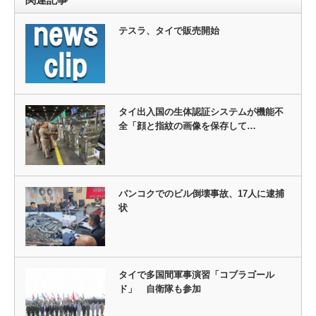
テスラ、タイで販売開始
タイ出入国の生体認証システムが機能不
全「顔と指紋の画像を保存して…
バンコクでのビル倒壊事故、17人に逮捕
状
タイで多国間軍事演習「コブラゴール
ド」 自衛隊も参加