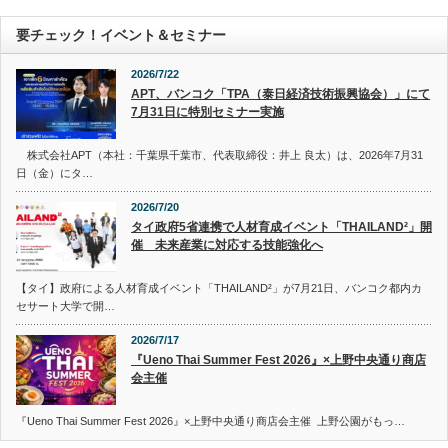
要チェック！イベント＆セミナー
2026/7/22
APT、バンコク「TPA（泰日経済技術振興協会）」にて
7月31日に特別セミナー実施
株式会社APT（本社：千葉県千葉市、代表取締役：井上 良太）は、2026年7月31
日（金）にタ…
2026/7/20
タイ政府5省連携で人材育成イベント「THAILAND²」開
催 未来産業に対応する技能強化へ
【タイ】政府による人材育成イベント「THAILAND²」が7月21日、バンコク都内カ
セサート大学で開…
2026/7/17
『Ueno Thai Summer Fest 2026』×上野中央通り商店
会主催
『Ueno Thai Summer Fest 2026』×上野中央通り商店会主催 上野公園がもっ…