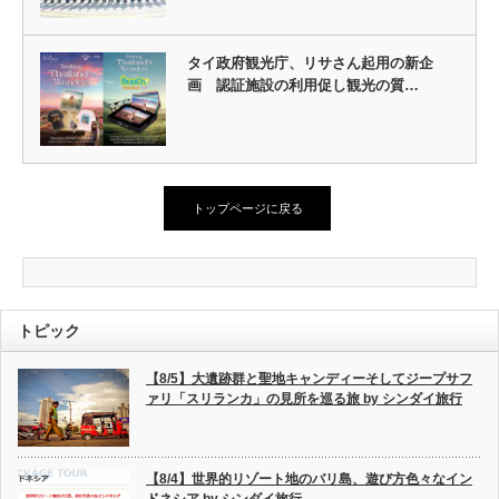
タイ政府観光庁、リサさん起用の新企
画 認証施設の利用促し観光の質…
トップページに戻る
トピック
【8/5】大遺跡群と聖地キャンディーそしてジープサフ
ァリ「スリランカ」の見所を巡る旅 by シンダイ旅行
【8/4】世界的リゾート地のバリ島、遊び方色々なイン