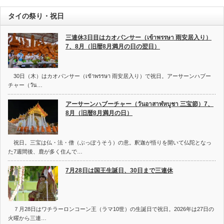
タイの祭り・祝日
三連休3日目はカオパンサー（เข้าพรรษา 雨安居入り）
7、8月（旧暦8月満月の日の翌日）
30日（木）はカオパンサー（เข้าพรรษา 雨安居入り）で祝日。アーサーンハブー
チャー（วัน…
アーサーンハブーチャー（วันอาสาฬหบูชา 三宝節）7、
8月（旧暦8月満月の日）
祝日。三宝は仏・法・僧（ぶっぽうそう）の意。釈迦が悟りを開いて仏陀となっ
た7週間後、鹿が多く住んで…
7月28日は国王生誕日、30日まで三連休
７月28日はワチラーロンコーン王（ラマ10世）の生誕日で祝日。2026年は27日の
火曜から三連…