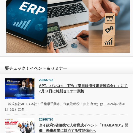
要チェック！イベント＆セミナー
2026/7/22
APT、バンコク「TPA（泰日経済技術振興協会）」にて
7月31日に特別セミナー実施
株式会社APT（本社：千葉県千葉市、代表取締役：井上 良太）は、2026年7月31
日（金）にタ…
2026/7/20
タイ政府5省連携で人材育成イベント「THAILAND²」開
催 未来産業に対応する技能強化へ