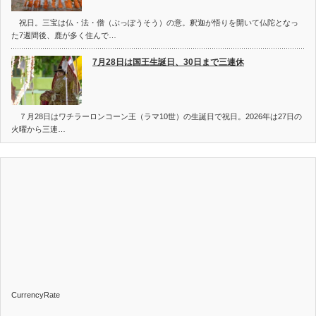
祝日。三宝は仏・法・僧（ぶっぽうそう）の意。釈迦が悟りを開いて仏陀となっ
た7週間後、鹿が多く住んで…
7月28日は国王生誕日、30日まで三連休
７月28日はワチラーロンコーン王（ラマ10世）の生誕日で祝日。2026年は27日の
火曜から三連…
CurrencyRate