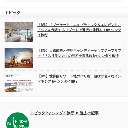
トピック
【8/6】「プーケット」エキゾティック＆エレガント。
アジアを代表するリゾートで贅沢な休日を！by シンダ
イ旅行
【8/5】大遺跡群と聖地キャンディーそしてジープサフ
ァリ「スリランカ」の見所を巡る旅 by シンダイ旅行
【8/4】世界的リゾート地のバリ島、遊び方色々なイン
ドネシア by シンダイ旅行
トピック by シンダイ旅行 ▶ 過去の記事