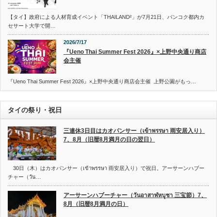
【タイ】政府による人材育成イベント「THAILAND²」が7月21日、バンコク都内カ
セサート大学で開…
2026/7/17
『Ueno Thai Summer Fest 2026』×上野中央通り商店
会主催
『Ueno Thai Summer Fest 2026』×上野中央通り商店会主催 上野公園がもっ…
タイの祭り・祝日
三連休3日目はカオパンサー（เข้าพรรษา 雨安居入り）
7、8月（旧暦8月満月の日の翌日）
30日（木）はカオパンサー（เข้าพรรษา 雨安居入り）で祝日。アーサーンハブー
チャー（วัน…
アーサーンハブーチャー（วันอาสาฬหบูชา 三宝節）7、
8月（旧暦8月満月の日）