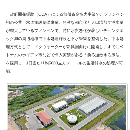
政府開発援助（ODA）による無償資金協力事業で、プノンペン
初の公共下水道施設整備事業。急激な都市化と人口増加で汚水量
が増大しているプノンペンで、特に水質悪化が著しいチュングエ
ック湖の周辺地域で下水処理施設と下水管渠を整備した。下水処
理方式として、メタウォーターが新興国向けに開発し、すでにベ
トナムのホイアン市などで導入実績がある「前ろ過散水ろ床法」
を採用し、1日当たり約5000立方メートルの生活排水の処理が可
能。