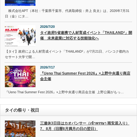
株式会社APT（本社：千葉県千葉市、代表取締役：井上 良太）は、2026年7月31
日（金）にタ…
2026/7/20
タイ政府5省連携で人材育成イベント「THAILAND²」開
催 未来産業に対応する技能強化へ
【タイ】政府による人材育成イベント「THAILAND²」が7月21日、バンコク都内カ
セサート大学で開…
2026/7/17
『Ueno Thai Summer Fest 2026』×上野中央通り商店
会主催
『Ueno Thai Summer Fest 2026』×上野中央通り商店会主催 上野公園がもっ…
タイの祭り・祝日
三連休3日目はカオパンサー（เข้าพรรษา 雨安居入り）
7、8月（旧暦8月満月の日の翌日）