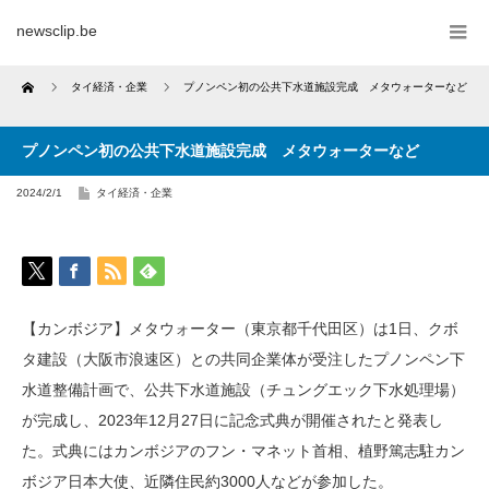
newsclip.be
Home
タイ経済・企業
プノンペン初の公共下水道施設完成 メタウォーターなど
プノンペン初の公共下水道施設完成 メタウォーターなど
2024/2/1
タイ経済・企業
【カンボジア】メタウォーター（東京都千代田区）は1日、クボ
タ建設（大阪市浪速区）との共同企業体が受注したプノンペン下
水道整備計画で、公共下水道施設（チュングエック下水処理場）
が完成し、2023年12月27日に記念式典が開催されたと発表し
た。式典にはカンボジアのフン・マネット首相、植野篤志駐カン
ボジア日本大使、近隣住民約3000人などが参加した。