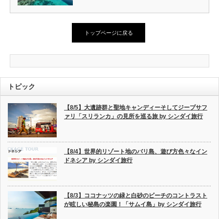
トップページに戻る
トピック
【8/5】大遺跡群と聖地キャンディーそしてジープサフ
ァリ「スリランカ」の見所を巡る旅 by シンダイ旅行
【8/4】世界的リゾート地のバリ島、遊び方色々なイン
ドネシア by シンダイ旅行
【8/3】ココナッツの緑と白砂のビーチのコントラスト
が眩しい秘島の楽園！「サムイ島」by シンダイ旅行