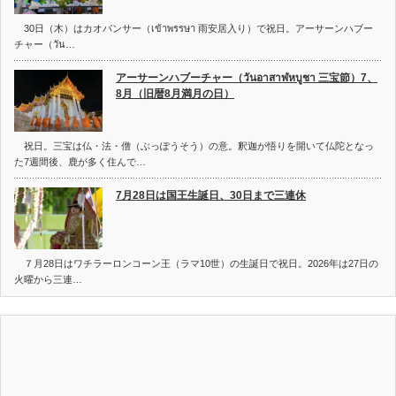
30日（木）はカオパンサー（เข้าพรรษา 雨安居入り）で祝日。アーサーンハブー
チャー（วัน…
アーサーンハブーチャー（วันอาสาฬหบูชา 三宝節）7、
8月（旧暦8月満月の日）
祝日。三宝は仏・法・僧（ぶっぽうそう）の意。釈迦が悟りを開いて仏陀となっ
た7週間後、鹿が多く住んで…
7月28日は国王生誕日、30日まで三連休
７月28日はワチラーロンコーン王（ラマ10世）の生誕日で祝日。2026年は27日の
火曜から三連…