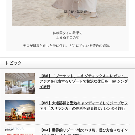
仏教国タイの最果て
止まぬテロの地
テロが日常と化した地に住む、どこにでもいる普通の姉妹。
トピック
【8/6】「プーケット」エキゾティック＆エレガント。
アジアを代表するリゾートで贅沢な休日を！by シンダ
イ旅行
【8/5】大遺跡群と聖地キャンディーそしてジープサフ
ァリ「スリランカ」の見所を巡る旅 by シンダイ旅行
【8/4】世界的リゾート地のバリ島、遊び方色々なイン