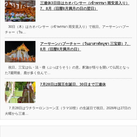
三連休3日目はカオパンサー（เข้าพรรษา 雨安居入り）
7、8月（旧暦8月満月の日の翌日）
30日（木）はカオパンサー（เข้าพรรษา 雨安居入り）で祝日。アーサーンハブー
チャー（วัน…
アーサーンハブーチャー（วันอาสาฬหบูชา 三宝節）7、
8月（旧暦8月満月の日）
祝日。三宝は仏・法・僧（ぶっぽうそう）の意。釈迦が悟りを開いて仏陀となっ
た7週間後、鹿が多く住んで…
7月28日は国王生誕日、30日まで三連休
７月28日はワチラーロンコーン王（ラマ10世）の生誕日で祝日。2026年は27日の
火曜から三連…