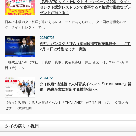
【WHAT’S タイ・セレクト キャンペーン 2026】タイ・
セレクト認定レストランで食事すると抽選で素敵なプレ
ゼントが当たる！
日本で本場のタイ料理が味わえるレストランに与えられる、 タイ国政府認定のマー
ク「タイ・セレクト」で…
2026/7/22
APT、バンコク「TPA（泰日経済技術振興協会）」にて
7月31日に特別セミナー実施
株式会社APT（本社：千葉県千葉市、代表取締役：井上 良太）は、2026年7月31
日（金）にタ…
2026/7/20
タイ政府5省連携で人材育成イベント「THAILAND²」開
催 未来産業に対応する技能強化へ
【タイ】政府による人材育成イベント「THAILAND²」が7月21日、バンコク都内カ
セサート大学で開…
タイの祭り・祝日