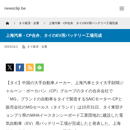
newsclip.be
Home
タイ経済・企業
上海汽車・CP合弁、タイのEV用バッテリー工場完成
上海汽車・CP合弁、タイのEV用バッテリー工場完成
2023/11/1
タイ経済・企業
【タイ】中国の大手自動車メーカー、上海汽車とタイ大手財閥ジ
ャルーン・ポーカパン（CP）グループのタイの合弁会社で
「MG」ブランドの自動車をタイで製造するSAICモーター-CPと
販売会社のMGセールス（タイランド）は10月31日、タイ東部チ
ョンブリ県のWHAイースタンシーボード工業団地2に建設した電
気自動車（EV）用バッテリー工場が完成したと発表した。上海