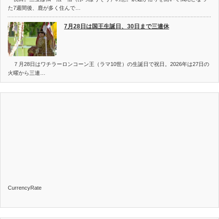
た7週間後、鹿が多く住んで…
7月28日は国王生誕日、30日まで三連休
７月28日はワチラーロンコーン王（ラマ10世）の生誕日で祝日。2026年は27日の
火曜から三連…
CurrencyRate