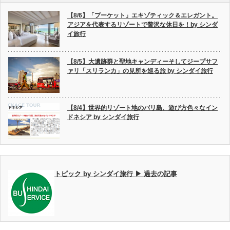
【8/6】「プーケット」エキゾティック＆エレガント。
アジアを代表するリゾートで贅沢な休日を！by シンダ
イ旅行
【8/5】大遺跡群と聖地キャンディーそしてジープサフ
ァリ「スリランカ」の見所を巡る旅 by シンダイ旅行
【8/4】世界的リゾート地のバリ島、遊び方色々なイン
ドネシア by シンダイ旅行
トピック by シンダイ旅行 ▶ 過去の記事