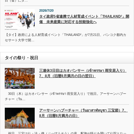
日（金）にタ…
2026/7/20
タイ政府5省連携で人材育成イベント「THAILAND²」開
催 未来産業に対応する技能強化へ
【タイ】政府による人材育成イベント「THAILAND²」が7月21日、バンコク都内カ
セサート大学で開…
タイの祭り・祝日
三連休3日目はカオパンサー（เข้าพรรษา 雨安居入り）
7、8月（旧暦8月満月の日の翌日）
30日（木）はカオパンサー（เข้าพรรษา 雨安居入り）で祝日。アーサーンハブー
チャー（วัน…
アーサーンハブーチャー（วันอาสาฬหบูชา 三宝節）7、
8月（旧暦8月満月の日）
祝日。三宝は仏・法・僧（ぶっぽうそう）の意。釈迦が悟りを開いて仏陀となっ