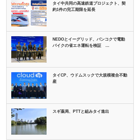
タイ中共同の高速鉄道プロジェクト、契
約1件の完工期限を延長
NEDOとイーグリッド、バンコクで電動
バイクの省エネ運転を検証 …
タイCP、ウドムスックで大規模複合不動
産
スギ薬局、PTTと組みタイ進出