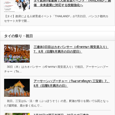
タイ政府5省連携で人材育成イベント「THAILAND²」開
催 未来産業に対応する技能強化へ
【タイ】政府による人材育成イベント「THAILAND²」が7月21日、バンコク都内カ
セサート大学で開…
タイの祭り・祝日
三連休3日目はカオパンサー（เข้าพรรษา 雨安居入り）
7、8月（旧暦8月満月の日の翌日）
30日（木）はカオパンサー（เข้าพรรษา 雨安居入り）で祝日。アーサーンハブー
チャー（วัน…
アーサーンハブーチャー（วันอาสาฬหบูชา 三宝節）7、
8月（旧暦8月満月の日）
祝日。三宝は仏・法・僧（ぶっぽうそう）の意。釈迦が悟りを開いて仏陀となっ
た7週間後、鹿が多く住んで…