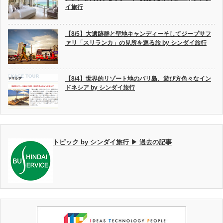
イ旅行
【8/5】大遺跡群と聖地キャンディーそしてジープサフ
ァリ「スリランカ」の見所を巡る旅 by シンダイ旅行
【8/4】世界的リゾート地のバリ島、遊び方色々なイン
ドネシア by シンダイ旅行
トピック by シンダイ旅行 ▶ 過去の記事