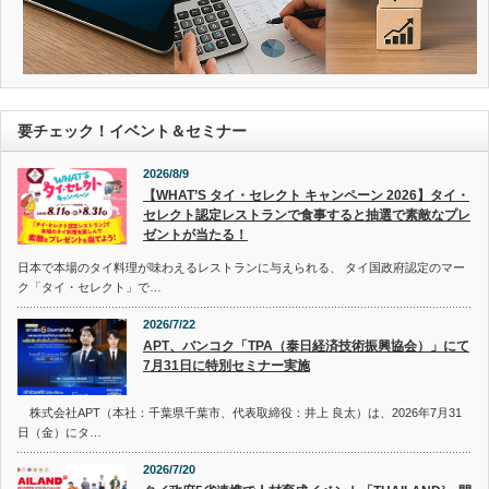
要チェック！イベント＆セミナー
2026/8/9
【WHAT’S タイ・セレクト キャンペーン 2026】タイ・
セレクト認定レストランで食事すると抽選で素敵なプレ
ゼントが当たる！
日本で本場のタイ料理が味わえるレストランに与えられる、 タイ国政府認定のマー
ク「タイ・セレクト」で…
2026/7/22
APT、バンコク「TPA（泰日経済技術振興協会）」にて
7月31日に特別セミナー実施
株式会社APT（本社：千葉県千葉市、代表取締役：井上 良太）は、2026年7月31
日（金）にタ…
2026/7/20