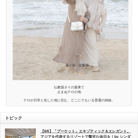
仏教国タイの最果て
止まぬテロの地
テロが日常と化した地に住む、どこにでもいる普通の姉妹。
トピック
【8/6】「プーケット」エキゾティック＆エレガント。
アジアを代表するリゾートで贅沢な休日を！by シンダ