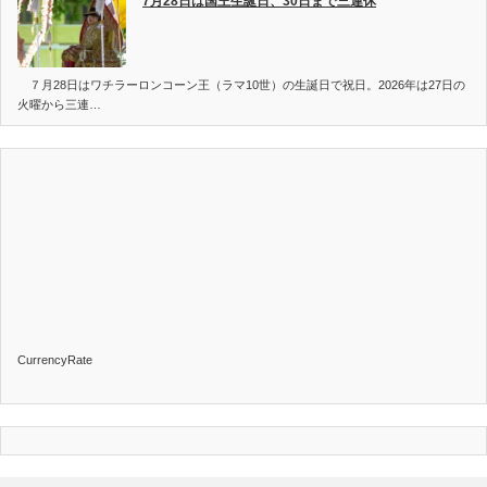
7月28日は国王生誕日、30日まで三連休
７月28日はワチラーロンコーン王（ラマ10世）の生誕日で祝日。2026年は27日の
火曜から三連…
CurrencyRate