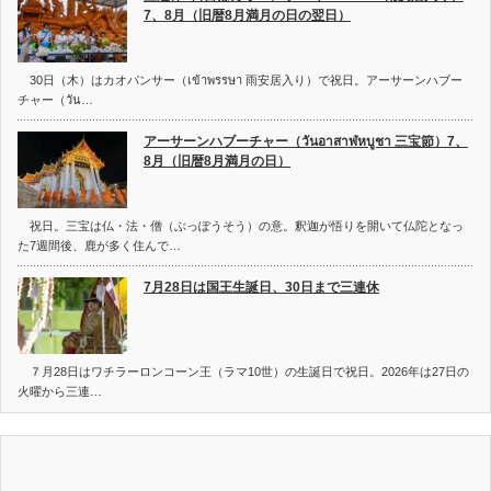
7、8月（旧暦8月満月の日の翌日）
30日（木）はカオパンサー（เข้าพรรษา 雨安居入り）で祝日。アーサーンハブー
チャー（วัน…
アーサーンハブーチャー（วันอาสาฬหบูชา 三宝節）7、
8月（旧暦8月満月の日）
祝日。三宝は仏・法・僧（ぶっぽうそう）の意。釈迦が悟りを開いて仏陀となっ
た7週間後、鹿が多く住んで…
7月28日は国王生誕日、30日まで三連休
７月28日はワチラーロンコーン王（ラマ10世）の生誕日で祝日。2026年は27日の
火曜から三連…