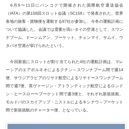
6月9〜11日にバンコクで開催された国際航空運送協会
（IATA）の第158回スロット会議（SC158）で発表された。世界
各地の旅客・貨物便を運航する87社が参加し、今冬の運航計画に
ついて協議した。会議では需要が高いタイの空港として、スワン
ナプーム、ドーンムアン、プーケット、チェンマイ、サムイ、ウ
タパオ空港が挙げられたという。
今回新規にスロットが割り当てられた4社の運航計画は、マレ
ーシアのエアボルネオによるクチン～スワンナプーム間で週14
便、サウジアラビアのリヤド航空によるリヤド〜スワンナプーム
間で週7便、英ヴァージン・アトランティック航空によるロンド
ン・ヒースロー〜プーケット間で週3便と、それぞれ新規就航、
モルドバのスカイアップ・ニストルによるキシナウ～プーケット
間で新規就航のチャーター便、となっている。