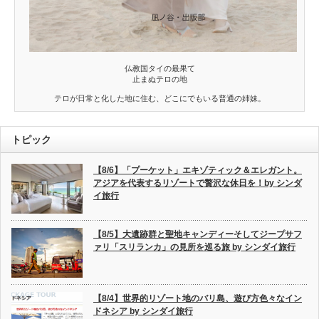
仏教国タイの最果て
止まぬテロの地
テロが日常と化した地に住む、どこにでもいる普通の姉妹。
トピック
【8/6】「プーケット」エキゾティック＆エレガント。
アジアを代表するリゾートで贅沢な休日を！by シンダ
イ旅行
【8/5】大遺跡群と聖地キャンディーそしてジープサフ
ァリ「スリランカ」の見所を巡る旅 by シンダイ旅行
【8/4】世界的リゾート地のバリ島、遊び方色々なイン
ドネシア by シンダイ旅行