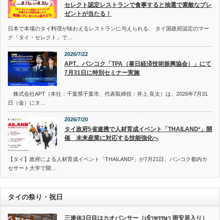
セレクト認定レストランで食事すると抽選で素敵なプレ
ゼントが当たる！
日本で本場のタイ料理が味わえるレストランに与えられる、 タイ国政府認定のマー
ク「タイ・セレクト」で…
2026/7/22
APT、バンコク「TPA（泰日経済技術振興協会）」にて
7月31日に特別セミナー実施
株式会社APT（本社：千葉県千葉市、代表取締役：井上 良太）は、2026年7月31
日（金）にタ…
2026/7/20
タイ政府5省連携で人材育成イベント「THAILAND²」開
催 未来産業に対応する技能強化へ
【タイ】政府による人材育成イベント「THAILAND²」が7月21日、バンコク都内カ
セサート大学で開…
タイの祭り・祝日
三連休3日目はカオパンサー（เข้าพรรษา 雨安居入り）