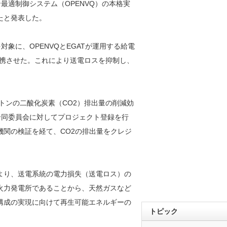
最適制御システム（OPENVQ）の本格実
たと発表した。
象に、OPENVQとEGATが運用する給電
連携させた。これにより送電ロスを抑制し、
トンの二酸化炭素（CO2）排出量の削減効
合同委員会に対してプロジェクト登録を行
者機関の検証を経て、CO2の排出量をクレジ
より、送電系統の電力損失（送電ロス）の
火力発電所であることから、天然ガスなど
構成の実現に向けて再生可能エネルギーの
トピック