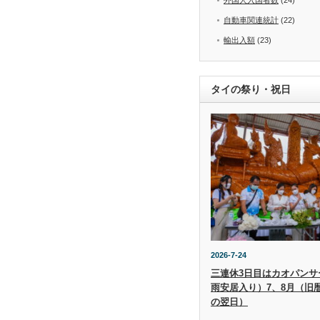
自動車関連統計
(22)
輸出入額
(23)
タイの祭り・祝日
2026-7-24
三連休3日目はカオパンサー（
雨安居入り）7、8月（旧
の翌日）