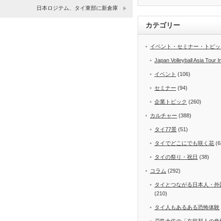
日本ロジテム、タイ東部に新倉庫
カテゴリー
イベント・セミナー・トピッ
Japan Volleyball Asia Tour I
イベント
(106)
セミナー
(94)
企業トピック
(260)
カルチャー
(388)
タイ77景
(51)
タイでどこにでも咲く花
(6
タイの祭り・祝日
(38)
コラム
(292)
タイとつながる日本人・外
(210)
タイ人もあるある恐怖体験
戸島大佐の「在留邦人の危