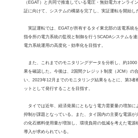
（EGAT）と共同で推進している電圧・無効電力オンライン
証に向けて、システムの構築を完了し、実証運転を開始し
実証運転では、EGATが所有するタイ東北部の送電系統を対
指令所の電力系統の監視と制御を行うSCADAシステムを
電力系統運用の高度化・効率化を目指す。
また、これまでのモニタリングデータを分析し、約1000
果を確認した。今後は、2国間クレジット制度（JCM）の
い、2023年12月までのモニタリング結果をもとに、第3
ットとして発行することを目指す。
タイでは近年、経済発展にともなう電力需要量の増加に
抑制が課題となっている。また、タイ国内の主要な電源が
の化石燃料使用量が増加し、環境負荷の低減を考えた電源
導入が求められている。