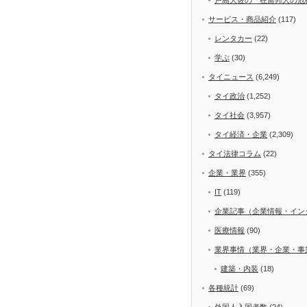
サービス・商品紹介
(117)
レンタカー
(22)
学ぶ
(30)
タイニュース
(6,249)
タイ政治
(1,252)
タイ社会
(3,957)
タイ経済・企業
(2,309)
タイ法律コラム
(22)
企業・業界
(355)
IT
(119)
企業記事（企業情報・イン
医療情報
(90)
業界事情（業界・企業・事
建築・内装
(18)
各種統計
(69)
外国人入国者数
(24)