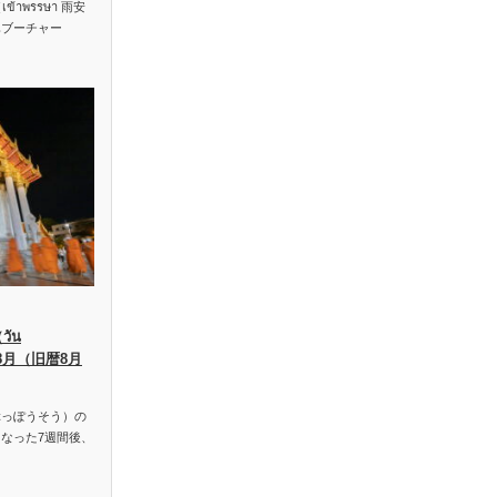
าพรรษา 雨安
ハブーチャー
ัน
、8月（旧暦8月
っぽうそう）の
なった7週間後、