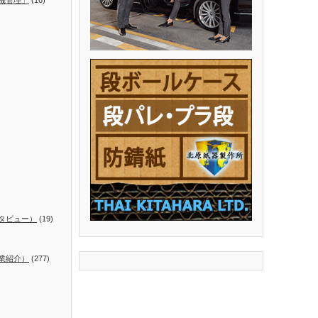
タビュー）
(19)
業紹介）
(277)