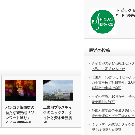
トピック 
行 ▶ 過
最近の投稿
タイ西部の子ども発達センタ
っ込む、園児13人けが
【更新：死者9人、けが人1
の中高学校で乱射事件、2
容疑者の生徒は自殺
タイの空港、10月から「持
荷物開封を許可
バンコク旧市街の
工業用プラスチッ
外国人留学生の不適切受け入
新たな観光地「ソ
クのニックス、タ
府が全課程とビザ手続きの実
ンワート通り」
イ社と資本業務提
タイ首相府が紹
携
ミャンマー大統領がタイを公
介…
理や経済協力を協議