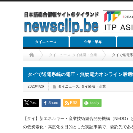
タイニュース
企業・業界
タイニュース
,
タイ経済・企業
タイで送電
タイで送電系統の電圧・無効電力オンライン最適
2023/4/26
タイニュース
,
タイ経済・企業
Post
Share
RSS
feedly
【タイ】新エネルギー・産業技術総合開発機構（NEDO）
の低炭素化・高度化を目的とした実証事業で、委託先である