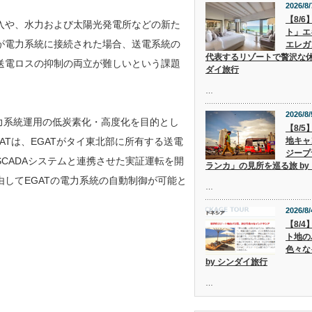
2026/8/
【8/
入や、水力および太陽光発電所などの新た
ト」エ
が電力系統に接続された場合、送電系統の
エレガ
代表するリゾートで贅沢な休
送電ロスの抑制の両立が難しいという課題
ダイ旅行
…
2026/8/
力系統運用の低炭素化・高度化を目的とし
【8/
Tは、EGATがタイ東北部に所有する送電
地キャ
ジープ
をSCADAシステムと連携させた実証運転を開
ランカ」の見所を巡る旅 by
由してEGATの電力系統の自動制御が可能と
…
2026/8/
【8/
ト地の
色々な
by シンダイ旅行
…