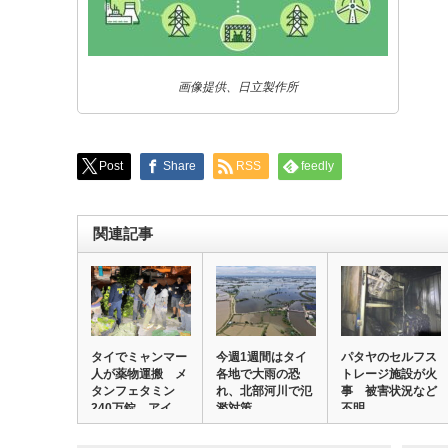
画像提供、日立製作所
Post
Share
RSS
feedly
関連記事
タイでミャンマー
今週1週間はタイ
パタヤのセルフス
人が薬物運搬 メ
各地で大雨の恐
トレージ施設が火
タンフェタミン
れ、北部河川で氾
事 被害状況など
240万錠、アイ
濫対策
不明
ス…