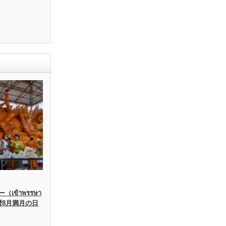
เข้าพรรษา
暦8月満月の日