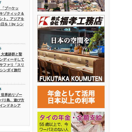
7
6】「プーケッ
キゾティック＆
ント。アジアを
日を！by シン
5
5】大遺跡群と聖
ンディーそして
サファリ「スリ
 シンダイ旅行
4
4】世界的リゾー
バリ島、遊び方
インドネシア