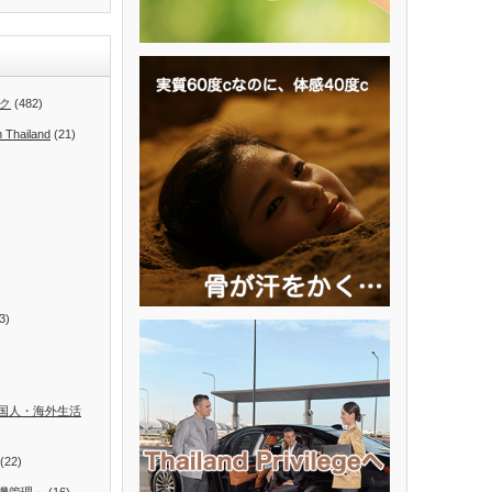
ク
(482)
n Thailand
(21)
3)
国人・海外生活
(22)
機管理」
(16)