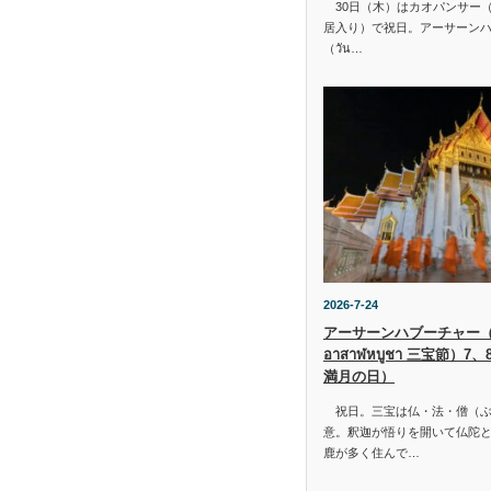
30日（木）はカオパンサー（เข้
居入り）で祝日。アーサーン
（วัน…
2026-7-24
アーサーンハブーチャー（ว
อาสาฬหบูชา 三宝節）7
満月の日）
祝日。三宝は仏・法・僧（ぶ
意。釈迦が悟りを開いて仏陀と
鹿が多く住んで…