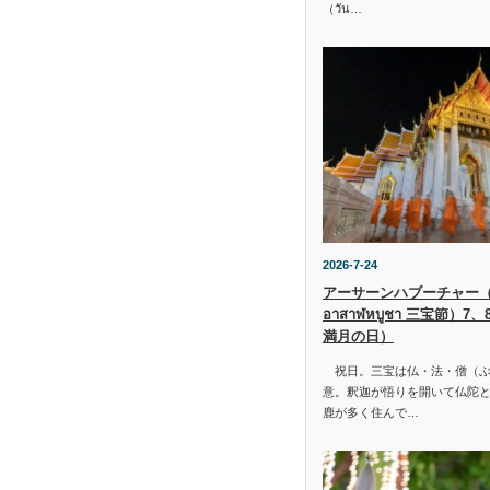
（วัน…
2026-7-24
アーサーンハブーチャー（ว
อาสาฬหบูชา 三宝節）7
満月の日）
祝日。三宝は仏・法・僧（ぶ
意。釈迦が悟りを開いて仏陀と
鹿が多く住んで…