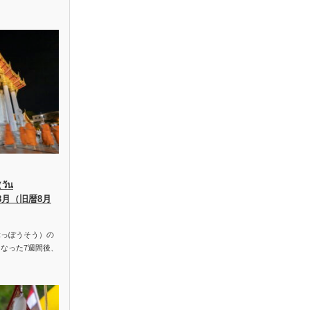
ัน
、8月（旧暦8月
っぽうそう）の
なった7週間後、