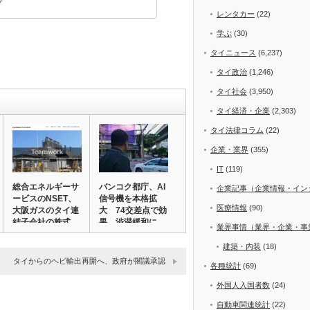
p
レンタカー
(22)
学ぶ
(30)
タイニュース
(6,237)
タイ政治
(1,246)
タイ社会
(3,950)
タイ経済・企業
(2,303)
タイ法律コラム
(22)
企業・業界
(355)
IT
(119)
総合エネルギーサ
バンコク都庁、AI
企業記事（企業情報・イン
ービスのNSET、
信号機を本格拡
医療情報
(90)
大阪ガスのタイ連
大 74交差点で効
結子会社の株式…
果、渋滞緩和に…
業界事情（業界・企業・事
建築・内装
(18)
タイからのヘビ輸出再開へ、政府が閣議承認
各種統計
(69)
外国人入国者数
(24)
自動車関連統計
(22)