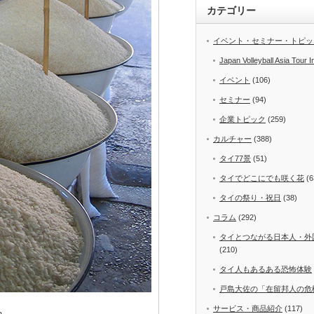
カテゴリー
イベント・セミナー・トピッ
Japan Volleyball Asia Tour I
イベント
(106)
セミナー
(94)
企業トピック
(259)
カルチャー
(388)
タイ77景
(51)
タイでどこにでも咲く花
(6
タイの祭り・祝日
(38)
コラム
(292)
タイとつながる日本人・外
(210)
タイ人もあるある恐怖体験
戸島大佐の「在留邦人の危
サービス・商品紹介
(117)