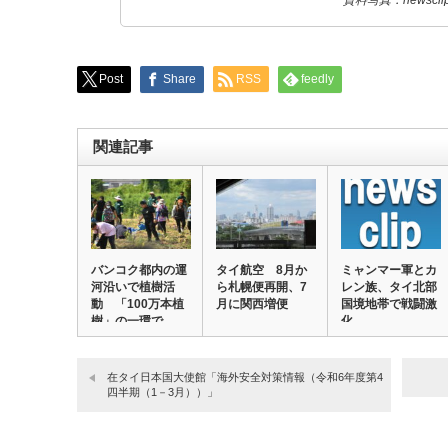
資料写真：newscli
Post
Share
RSS
feedly
関連記事
バンコク都内の運
タイ航空 8月か
ミャンマー軍とカ
河沿いで植樹活
ら札幌便再開、7
レン族、タイ北部
動 「100万本植
月に関西増便
国境地帯で戦闘激
樹」の一環で
化
在タイ日本国大使館「海外安全対策情報（令和6年度第4
四半期（1－3月））」