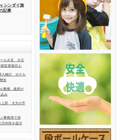
by シンダイ旅
去の記事
ホール火災、火元
行政監督責任も
導入検討 ホテル
警告
ル整備、政府が
見込み
5％上昇 大方の予
アン事務局で演
の方向性を提示