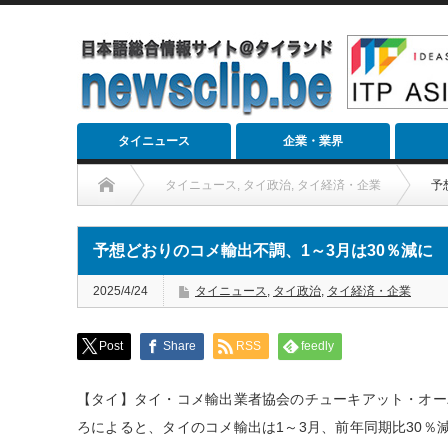
タイニュース
企業・業界
タイニュース
,
タイ政治
,
タイ経済・企業
予
予想どおりのコメ輸出不調、1～3月は30％減に
2025/4/24
タイニュース
,
タイ政治
,
タイ経済・企業
Post
Share
RSS
feedly
【タイ】タイ・コメ輸出業者協会のチューキアット・オー
ろによると、タイのコメ輸出は1～3月、前年同期比30％