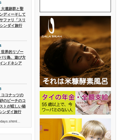
5
5】大遺跡群と聖
ンディーそして
サファリ「スリ
 シンダイ旅行
4
4】世界的リゾー
バリ島、遊び方
インドネシア
3
3】ココナッツの
砂のビーチのコ
ストが眩しい秘
 シンダイ旅行
ur3days.shtml…