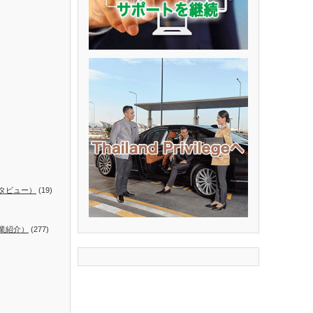
タビュー）
(19)
業紹介）
(277)