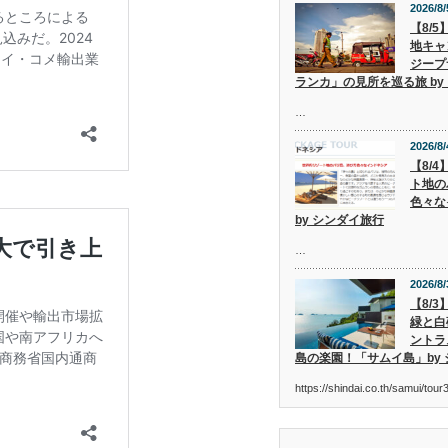
2026/8/
【8/
地キャ
ジープ
ランカ」の見所を巡る旅 by
…
2026/8/
【8/
ト地の
色々な
by シンダイ旅行
…
2026/8/
【8/
緑と白
ントラ
島の楽園！「サムイ島」by
https://shindai.co.th/samui/to