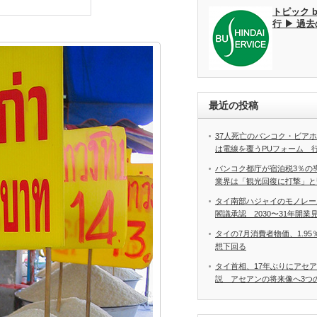
トピック 
行 ▶ 過
最近の投稿
37人死亡のバンコク・ビア
は電線を覆うPUフォーム 
バンコク都庁が宿泊税3％の
業界は「観光回復に打撃」と
タイ南部ハジャイのモノレー
閣議承認 2030〜31年開業
タイの7月消費者物価、1.9
想下回る
タイ首相、17年ぶりにアセ
説 アセアンの将来像へ3つ