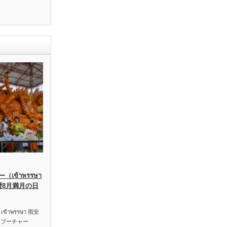
เข้าพรรษา
暦8月満月の日
าพรรษา 雨安
ハブーチャー