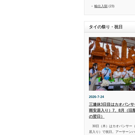
輸出入額
(23)
タイの祭り・祝日
2026-7-24
三連休3日目はカオパンサー（
雨安居入り）7、8月（旧
の翌日）
30日（木）はカオパンサー（เข้
居入り）で祝日。アーサーン