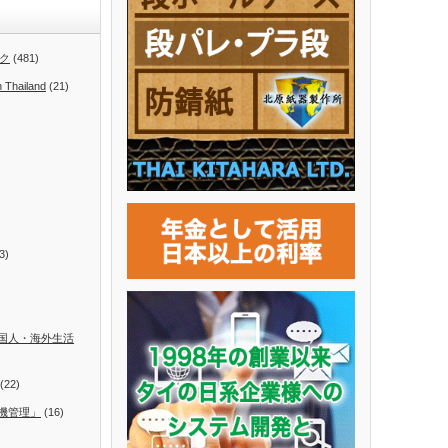
ク
(481)
n Thailand
(21)
3)
国人・海外生活
(22)
機管理」
(16)