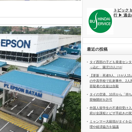
トピック 
行 ▶ 過
最近の投稿
タイ西部の子ども発達センタ
っ込む、園児13人けが
【更新：死者9人、けが人1
の中高学校で乱射事件、2
容疑者の生徒は自殺
タイの空港、10月から「持
荷物開封を許可
外国人留学生の不適切受け入
府が全課程とビザ手続きの実
ミャンマー大統領がタイを公
理や経済協力を協議