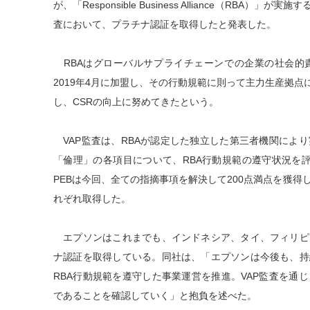
が、「Responsible Business Alliance（RBA）」が実施するV
査において、プラチナ認証を取得したと発表した。
RBAはグローバルサプライチェーンでの企業の社会的責
2019年4月に加盟し、その行動規範に則って主力生産拠点
し、CSRの向上に努めてきたという。
VAP監査は、RBAが認定した独立した第三者機関によ
「倫理」の各項目について、RBA行動規範の遵守状況を評
PEBは今回、全ての指摘事項を解決して200点満点を獲
れぞれ取得した。
エプソンはこれまでも、インドネシア、タイ、フィリピ
ナ認証を取得している。同社は、「エプソンは今後も、持
RBA行動規範を遵守した事業運営を推進。VAP監査を通
であることを確認していく」と抱負を述べた。