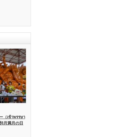
เข้าพรรษา
暦8月満月の日