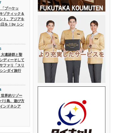
7
6】「プーケッ
キゾティック＆
ント。アジアを
日を！by シン
5
5】大遺跡群と聖
ンディーそして
サファリ「スリ
 シンダイ旅行
4
4】世界的リゾー
バリ島、遊び方
インドネシア