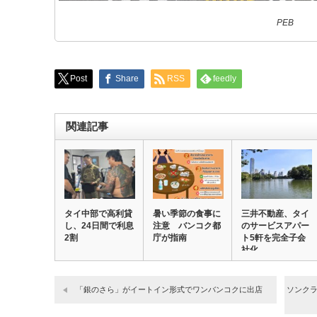
PEB
Post
Share
RSS
feedly
関連記事
タイ中部で高利貸
暑い季節の食事に
三井不動産、タイ
し、24日間で利息
注意 バンコク都
のサービスアパー
2割
庁が指南
ト5軒を完全子会
社化
「銀のさら」がイートイン形式でワンバンコクに出店
ソンクラ