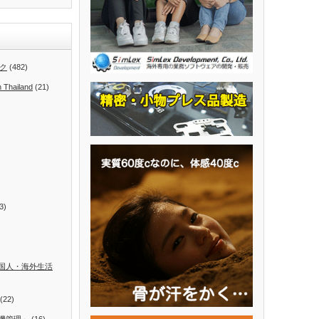
ク
(482)
n Thailand
(21)
3)
国人・海外生活
(22)
機管理」
(16)