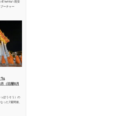
าพรรษา 雨安
ハブーチャー
ัน
、8月（旧暦8月
っぽうそう）の
なった7週間後、