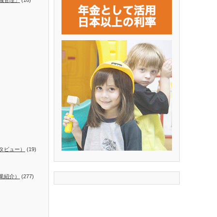
タビュー）
(19)
業紹介）
(277)