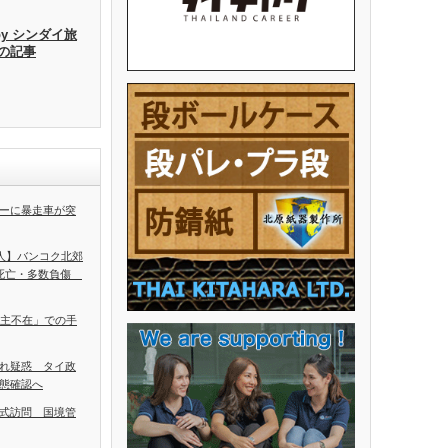
by シンダイ旅
去の記事
ーに暴走車が突
5人】バンコク北郊
人死亡・多数負傷
ち主不在」での手
れ疑惑 タイ政
態確認へ
式訪問 国境管