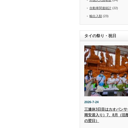
自動車関連統計
(22)
輸出入額
(23)
タイの祭り・祝日
2026-7-24
三連休3日目はカオパンサー（
雨安居入り）7、8月（旧
の翌日）