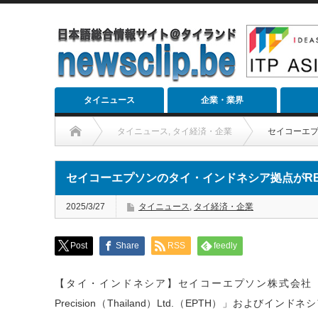
タイニュース
企業・業界
タイニュース
,
タイ経済・企業
セイコーエプ
セイコーエプソンのタイ・インドネシア拠点がR
2025/3/27
タイニュース
,
タイ経済・企業
Post
Share
RSS
feedly
【タイ・インドネシア】セイコーエプソン株式会社（
Precision（Thailand）Ltd.（EPTH）」およびインドネ