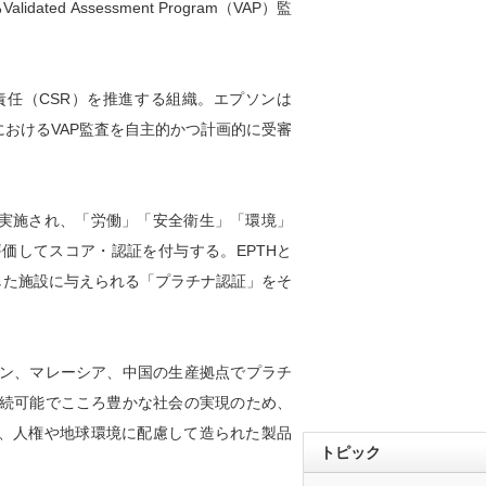
alidated Assessment Program（VAP）監
任（CSR）を推進する組織。エプソンは
におけるVAP監査を自主的かつ計画的に受審
り実施され、「労働」「安全衛生」「環境」
価してスコア・認証を付与する。EPTHと
得した施設に与えられる「プラチナ認証」をそ
ン、マレーシア、中国の生産拠点でプラチ
続可能でこころ豊かな社会の実現のため、
じ、人権や地球環境に配慮して造られた製品
トピック