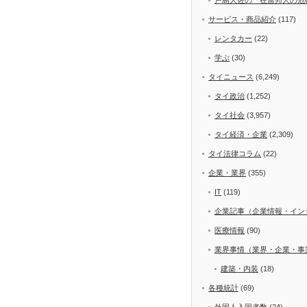
サービス・商品紹介
(117)
レンタカー
(22)
学ぶ
(30)
タイニュース
(6,249)
タイ政治
(1,252)
タイ社会
(3,957)
タイ経済・企業
(2,309)
タイ法律コラム
(22)
企業・業界
(355)
IT
(119)
企業記事（企業情報・イン
医療情報
(90)
業界事情（業界・企業・事
建築・内装
(18)
各種統計
(69)
外国人入国者数
(24)