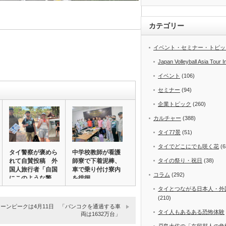
カテゴリー
イベント・セミナー・トピッ
Japan Volleyball Asia Tour I
イベント
(106)
セミナー
(94)
企業トピック
(260)
カルチャー
(388)
タイ77景
(51)
タイでどこにでも咲く花
(6
タイ警察が褒めら
中学校教師が看護
れて自賛投稿 外
師寮で下着泥棒、
タイの祭り・祝日
(38)
国人旅行者「自国
車で乗り付け寮内
コラム
(292)
にこのような警
を徘徊
官…
タイとつながる日本人・外
(210)
ーンピークは4月11日 「バンコクを通過する車
タイ人もあるある恐怖体験
両は1632万台」
戸島大佐の「在留邦人の危