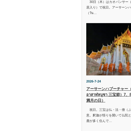
30日（木）はカオパンサー（เข้
居入り）で祝日。アーサーン
（วัน…
2026-7-24
アーサーンハブーチャー（ว
อาสาฬหบูชา 三宝節）7
満月の日）
祝日。三宝は仏・法・僧（ぶ
意。釈迦が悟りを開いて仏陀と
鹿が多く住んで…