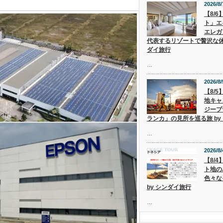
2026/8/
【8/
ト」エ
エレガ
代表するリゾートで贅沢な休
ダイ旅行
…
2026/8/
【8/
地キャ
ジープ
ランカ」の見所を巡る旅 by
…
2026/8/
【8/
ト地の
色々な
by シンダイ旅行
…