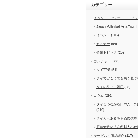
カテゴリー
イベント・セミナー・トピッ
Japan Volleyball Asia Tour I
イベント
(106)
セミナー
(94)
企業トピック
(259)
カルチャー
(388)
タイ77景
(51)
タイでどこにでも咲く花
(6
タイの祭り・祝日
(38)
コラム
(292)
タイとつながる日本人・外
(210)
タイ人もあるある恐怖体験
戸島大佐の「在留邦人の危
サービス・商品紹介
(117)