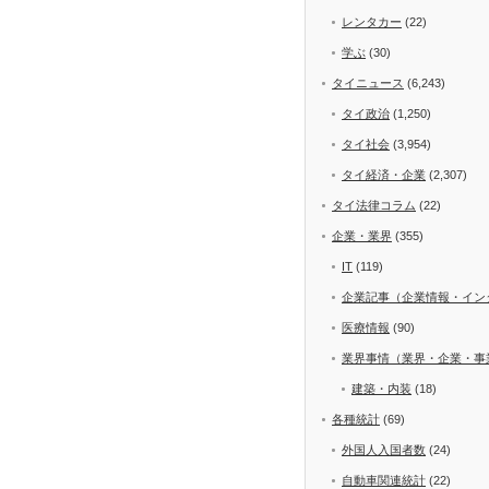
レンタカー
(22)
学ぶ
(30)
タイニュース
(6,243)
タイ政治
(1,250)
タイ社会
(3,954)
タイ経済・企業
(2,307)
タイ法律コラム
(22)
企業・業界
(355)
IT
(119)
企業記事（企業情報・イン
医療情報
(90)
業界事情（業界・企業・事
建築・内装
(18)
各種統計
(69)
外国人入国者数
(24)
自動車関連統計
(22)