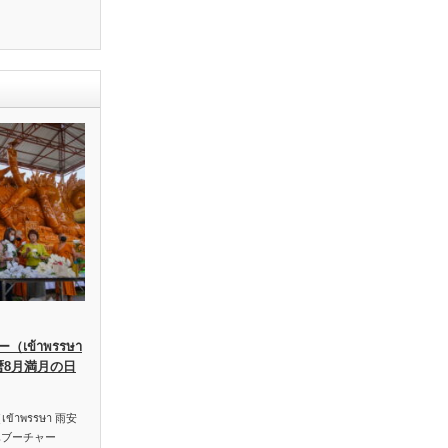
เข้าพรรษา
暦8月満月の日
าพรรษา 雨安
ハブーチャー