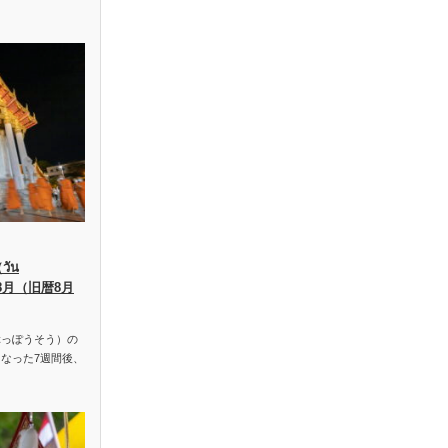
ัน
、8月（旧暦8月
っぽうそう）の
なった7週間後、