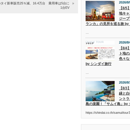
2026/8/
のタイ新車販売25％減、16.4万台 乗用車は5台に
1台EV
【8/
地キャ
ジープ
ランカ」の見所を巡る旅 by
…
2026/8/
【8/
ト地の
色々な
by シンダイ旅行
…
2026/8/
【8/
緑と白
ントラ
島の楽園！「サムイ島」by
https://shindai.co.th/samui/to