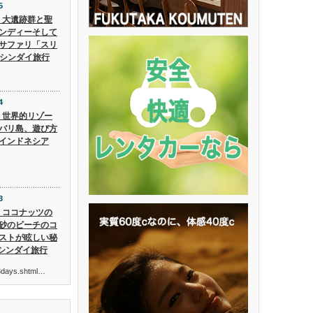
5
5】大遺跡群と聖
ンディーそして
サファリ「スリ
 シンダイ旅行
4
4】世界的リゾー
バリ島、遊び方
インドネシア
3
3】ココナッツの
砂のビーチのコ
ストが眩しい秘
 シンダイ旅行
ur3days.shtml…