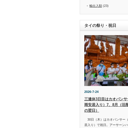
輸出入額
(23)
タイの祭り・祝日
2026-7-24
三連休3日目はカオパンサー（
雨安居入り）7、8月（旧
の翌日）
30日（木）はカオパンサー（เข้
居入り）で祝日。アーサーン