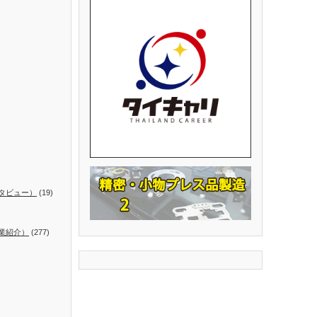
タビュー）
(19)
業紹介）
(277)