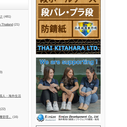
ク
(481)
n Thailand
(21)
3)
国人・海外生活
(22)
機管理」
(16)