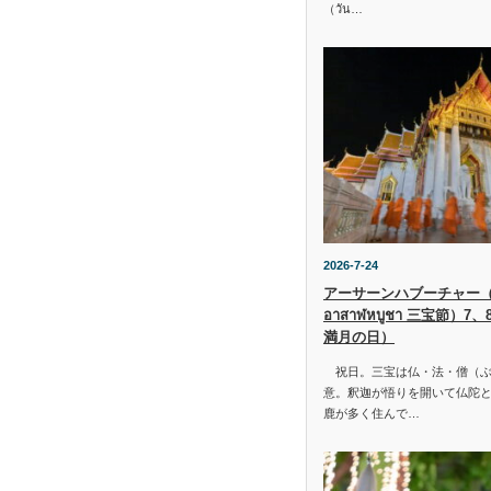
（วัน…
2026-7-24
アーサーンハブーチャー（ว
อาสาฬหบูชา 三宝節）7
満月の日）
祝日。三宝は仏・法・僧（ぶ
意。釈迦が悟りを開いて仏陀と
鹿が多く住んで…