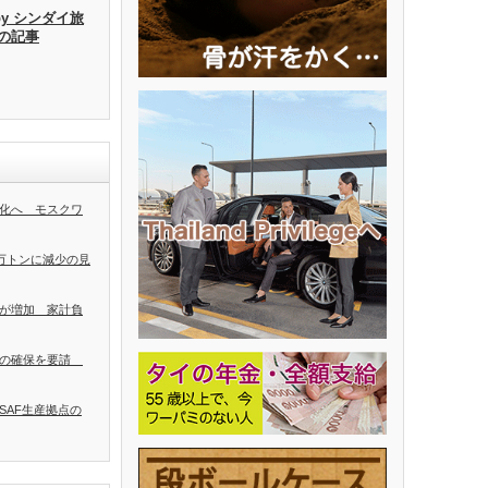
by シンダイ旅
去の記事
化へ モスクワ
0万トンに減少の見
が増加 家計負
者の確保を要請
SAF生産拠点の