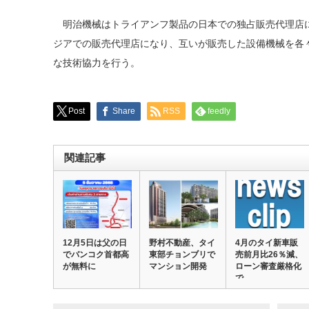
明治機械はトライアンフ製品の日本での独占販売代理店
ジアでの販売代理店になり、互いが販売した設備機械を各
な技術協力を行う。
Post
Share
RSS
feedly
関連記事
12月5日は父の日
野村不動産、タイ
4月のタイ新車販
でバンコク首都高
東部チョンブリで
売前月比26％減、
が無料に
マンション開発
ローン審査厳格化
で