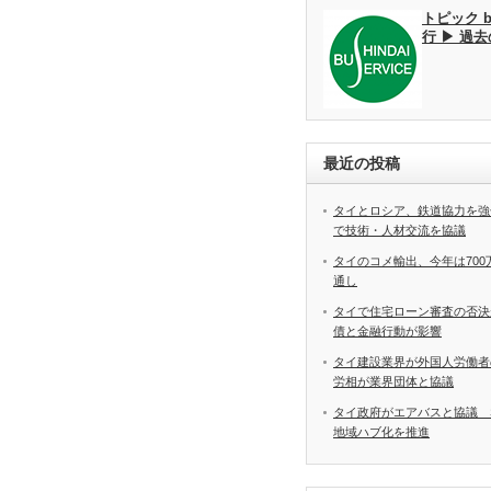
トピック 
行 ▶ 過
最近の投稿
タイとロシア、鉄道協力を強
で技術・人材交流を協議
タイのコメ輸出、今年は70
通し
タイで住宅ローン審査の否決
債と金融行動が影響
タイ建設業界が外国人労働
労相が業界団体と協議
タイ政府がエアバスと協議 
地域ハブ化を推進