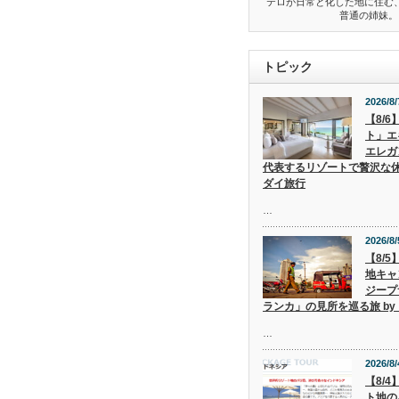
テロが日常と化した地に住む
普通の姉妹。
トピック
2026/8/
【8/
ト」エ
エレガ
代表するリゾートで贅沢な休
ダイ旅行
…
2026/8/
【8/
地キャ
ジープ
ランカ」の見所を巡る旅 by
…
2026/8/
【8/
ト地の