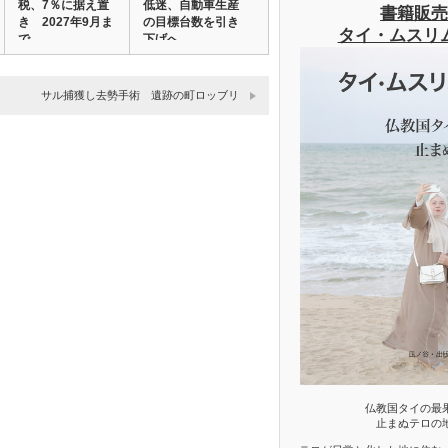
税、7％に据え置
低迷、自動車生産
書籍販売
き 2027年9月ま
の目標台数を引き
タイ・ムスリ
で
下げへ
サル捕獲し去勢手術 遺跡の町ロッブリ
仏教国タイの最
止まぬテロの