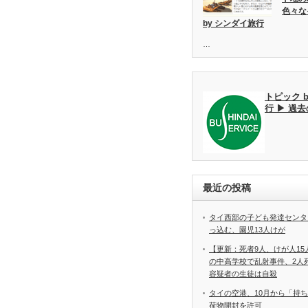
色々な
by シンダイ旅行
…
トピック 
行 ▶ 過
最近の投稿
タイ西部の子ども発達センタ
っ込む、園児13人けが
【更新：死者9人、けが人1
の中高学校で乱射事件、2
容疑者の生徒は自殺
タイの空港、10月から「持
荷物開封を許可