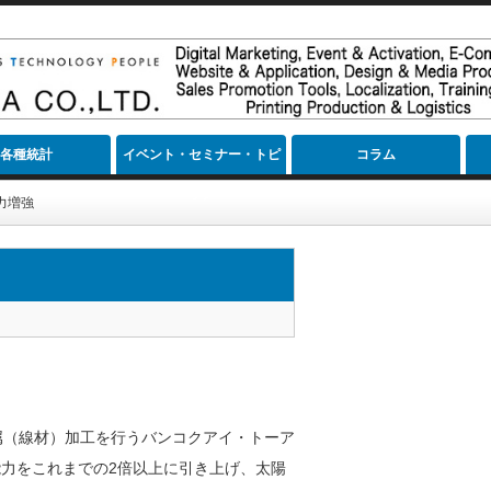
各種統計
イベント・セミナー・トピ
コラム
ック
力増強
属（線材）加工を行うバンコクアイ・トーア
力をこれまでの2倍以上に引き上げ、太陽