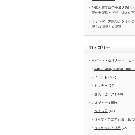
外国人留学生の不適切受け入
府が全課程とビザ手続きの実
ミャンマー大統領がタイを公
理や経済協力を協議
カテゴリー
イベント・セミナー・トピッ
Japan Volleyball Asia Tour I
イベント
(106)
セミナー
(94)
企業トピック
(260)
カルチャー
(388)
タイ77景
(51)
タイでどこにでも咲く花
(6
タイの祭り・祝日
(38)