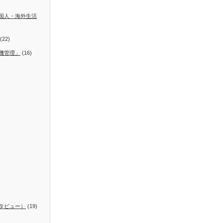
国人・海外生活
(22)
機管理」
(16)
タビュー）
(19)