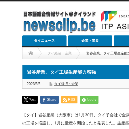
タイニュース
企業・業界
タイ経済・企業
岩谷産業、タイ工場生産能
岩谷産業、タイ工場生産能力増強
2023/3/3
タイ経済・企業
Post
Share
RSS
feedly
【タイ】岩谷産業（大阪市）は1月30日、タイ子会社で金
の工場を増設し、1月に量産を開始したと発表した。生産能