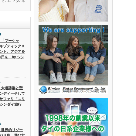
、どこにでもいる
7
6】「プーケッ
キゾティック＆
ント。アジアを
日を！by シン
5
5】大遺跡群と聖
ンディーそして
サファリ「スリ
 シンダイ旅行
4
4】世界的リゾー
バリ島、遊び方