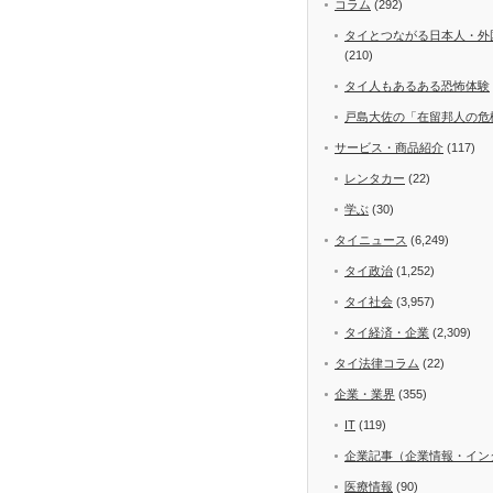
コラム
(292)
タイとつながる日本人・外
(210)
タイ人もあるある恐怖体験
戸島大佐の「在留邦人の危
サービス・商品紹介
(117)
レンタカー
(22)
学ぶ
(30)
タイニュース
(6,249)
タイ政治
(1,252)
タイ社会
(3,957)
タイ経済・企業
(2,309)
タイ法律コラム
(22)
企業・業界
(355)
IT
(119)
企業記事（企業情報・イン
医療情報
(90)