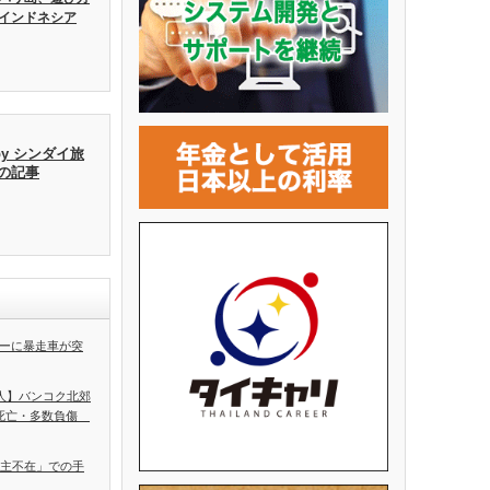
インドネシア
by シンダイ旅
去の記事
ーに暴走車が突
5人】バンコク北郊
人死亡・多数負傷
ち主不在」での手