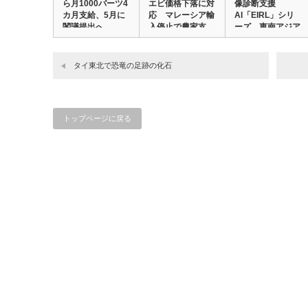
ら月1000バーツ4
エビ価格下落に対
像診断支援
カ月支給、5月に
応 マレーシア輸
AI「EIRL」シリ
閣議提出へ
入停止で農家支
ーズ、東南アジア
6…
援…
タイ東北で恐竜の足跡の化石
トップページに戻る