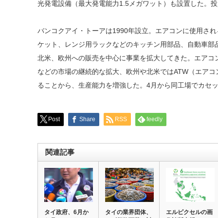
光発電設備（最大発電能力1.5メガワット）も設置した。投
バンコクアイ・トーアは1990年設立。エアコンに使用さ
ケット、レンジ用ラックなどのキッチン用部品、自動車部
北米、欧州への販売を中心に事業を拡大してきた。エアコ
などの市場の継続的な拡大、欧州や北米ではATW（エアコ
ることから、生産能力を増強した。4月から同工場でカセ
Post
Share
RSS
feedly
関連記事
タイ政府、6月か
タイの業界団体、
エルピクセルの画