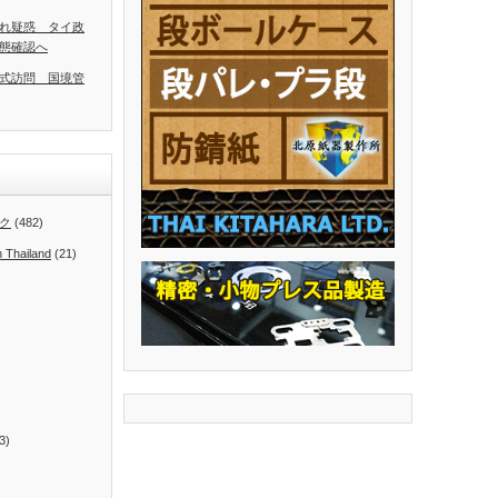
れ疑惑 タイ政
態確認へ
式訪問 国境管
ク
(482)
n Thailand
(21)
3)