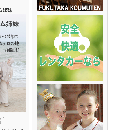
ム姉妹
果て
地