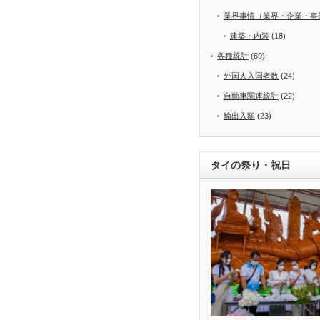
業界事情（業界・企業・事
建築・内装
(18)
各種統計
(69)
外国人入国者数
(24)
自動車関連統計
(22)
輸出入額
(23)
タイの祭り・祝日