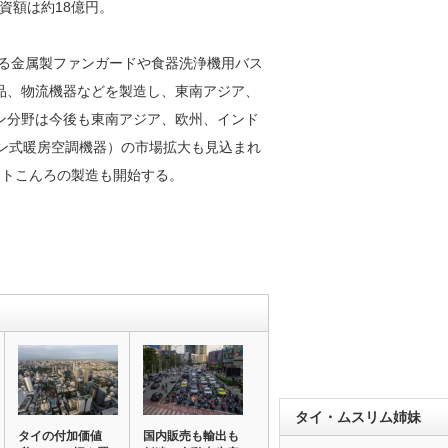
資額は約18億円。
れる金属製ファンガードや食器洗浄機用バス
品、物流機器などを製造し、東南アジア、
ン分野は今後も東南アジア、欧州、インド
ン式暖房空調機器）の市場拡大も見込まれ
ットこんろの製造も開始する。
タイ・ムスリム姉妹
タイの付加価値
国内販売も輸出も