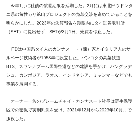
今年1月に社債の償還期限を延期した。2月には東北部ウドンタ
ニ県の苛性カリ鉱山プロジェクトの売却交渉を進めていることを
明らかにした。2023年の決算報告を期限内にタイ証券取引所
（SET）に提出せず、SETが3月1日、売買を停止した。
ITDは中国系タイ人のカンナスート（陳）家とイタリア人のサ
ルベージ技術者が1958年に設立した。バンコクの高架鉄道
BTS、スワンナプーム国際空港などの建設を手がけ、バングラデ
シュ、カンボジア、ラオス、インドネシア、ミャンマーなどでも
事業を展開する。
オーナー一族のプレームチャイ・カンナスート社長は野生保護
区での密猟で実刑判決を受け、2021年12月から2023年10月まで
服役した。