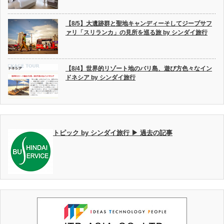
【8/5】大遺跡群と聖地キャンディーそしてジープサフ
ァリ「スリランカ」の見所を巡る旅 by シンダイ旅行
【8/4】世界的リゾート地のバリ島、遊び方色々なイン
ドネシア by シンダイ旅行
トピック by シンダイ旅行 ▶ 過去の記事