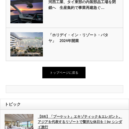
河西工業、タイ東部の内装部品工場を閉
鎖へ 生産集約で事業再建急ぐ…
「ホリデイ・イン・リゾート・パタ
ヤ」 2024年開業
トップページに戻る
トピック
【8/6】「プーケット」エキゾティック＆エレガント。
アジアを代表するリゾートで贅沢な休日を！by シンダ
イ旅行