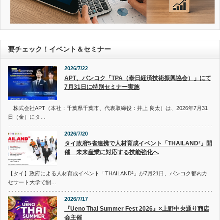
要チェック！イベント＆セミナー
2026/7/22
APT、バンコク「TPA（泰日経済技術振興協会）」にて
7月31日に特別セミナー実施
株式会社APT（本社：千葉県千葉市、代表取締役：井上 良太）は、2026年7月31
日（金）にタ…
2026/7/20
タイ政府5省連携で人材育成イベント「THAILAND²」開
催 未来産業に対応する技能強化へ
【タイ】政府による人材育成イベント「THAILAND²」が7月21日、バンコク都内カ
セサート大学で開…
2026/7/17
『Ueno Thai Summer Fest 2026』×上野中央通り商店
会主催