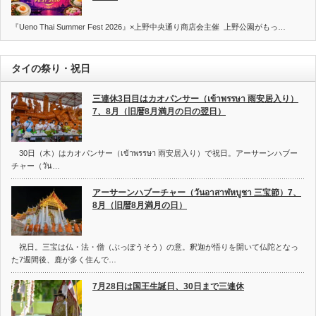
『Ueno Thai Summer Fest 2026』×上野中央通り商店会主催 上野公園がもっ…
タイの祭り・祝日
三連休3日目はカオパンサー（เข้าพรรษา 雨安居入り）
7、8月（旧暦8月満月の日の翌日）
30日（木）はカオパンサー（เข้าพรรษา 雨安居入り）で祝日。アーサーンハブー
チャー（วัน…
アーサーンハブーチャー（วันอาสาฬหบูชา 三宝節）7、
8月（旧暦8月満月の日）
祝日。三宝は仏・法・僧（ぶっぽうそう）の意。釈迦が悟りを開いて仏陀となっ
た7週間後、鹿が多く住んで…
7月28日は国王生誕日、30日まで三連休