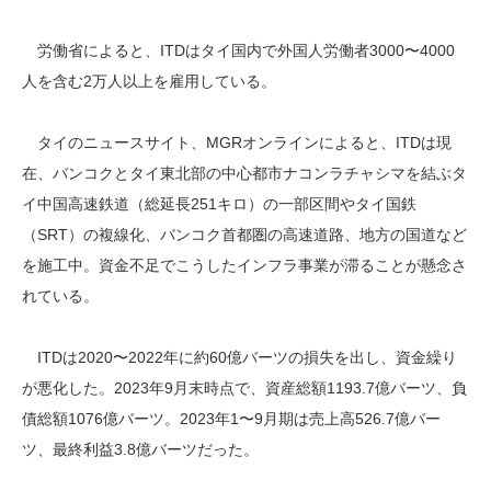
労働省によると、ITDはタイ国内で外国人労働者3000〜4000
人を含む2万人以上を雇用している。
タイのニュースサイト、MGRオンラインによると、ITDは現
在、バンコクとタイ東北部の中心都市ナコンラチャシマを結ぶタ
イ中国高速鉄道（総延長251キロ）の一部区間やタイ国鉄
（SRT）の複線化、バンコク首都圏の高速道路、地方の国道など
を施工中。資金不足でこうしたインフラ事業が滞ることが懸念さ
れている。
ITDは2020〜2022年に約60億バーツの損失を出し、資金繰り
が悪化した。2023年9月末時点で、資産総額1193.7億バーツ、負
債総額1076億バーツ。2023年1〜9月期は売上高526.7億バー
ツ、最終利益3.8億バーツだった。