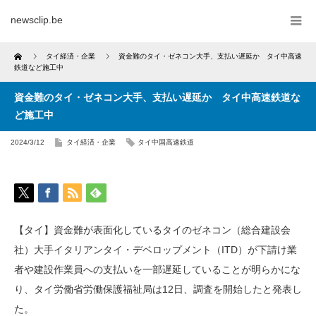
newsclip.be
Home
タイ経済・企業
資金難のタイ・ゼネコン大手、支払い遅延か タイ中高速
鉄道など施工中
資金難のタイ・ゼネコン大手、支払い遅延か タイ中高速鉄道な
ど施工中
2024/3/12
タイ経済・企業
タイ中国高速鉄道
【タイ】資金難が表面化しているタイのゼネコン（総合建設会
社）大手イタリアンタイ・デベロップメント（ITD）が下請け業
者や建設作業員への支払いを一部遅延していることが明らかにな
り、タイ労働省労働保護福祉局は12日、調査を開始したと発表し
た。