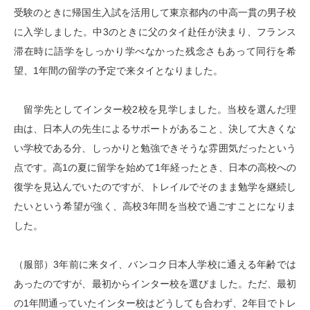
受験のときに帰国生入試を活用して東京都内の中高一貫の男子校
に入学しました。中3のときに父のタイ赴任が決まり、フランス
滞在時に語学をしっかり学べなかった残念さもあって同行を希
望、1年間の留学の予定で来タイとなりました。
留学先としてインター校2校を見学しました。当校を選んだ理
由は、日本人の先生によるサポートがあること、決して大きくな
い学校である分、しっかりと勉強できそうな雰囲気だったという
点です。高1の夏に留学を始めて1年経ったとき、日本の高校への
復学を見込んでいたのですが、トレイルでそのまま勉学を継続し
たいという希望が強く、高校3年間を当校で過ごすことになりま
した。
（服部）3年前に来タイ、バンコク日本人学校に通える年齢では
あったのですが、最初からインター校を選びました。ただ、最初
の1年間通っていたインター校はどうしても合わず、2年目でトレ