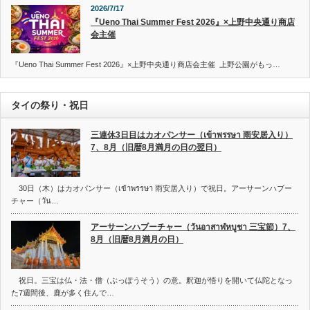
2026/7/17
『Ueno Thai Summer Fest 2026』×上野中央通り商店
会主催
『Ueno Thai Summer Fest 2026』×上野中央通り商店会主催 上野公園がもっ…
タイの祭り・祝日
三連休3日目はカオパンサー（เข้าพรรษา 雨安居入り）
7、8月（旧暦8月満月の日の翌日）
30日（木）はカオパンサー（เข้าพรรษา 雨安居入り）で祝日。アーサーンハブー
チャー（วัน…
アーサーンハブーチャー（วันอาสาฬหบูชา 三宝節）7、
8月（旧暦8月満月の日）
祝日。三宝は仏・法・僧（ぶっぽうそう）の意。釈迦が悟りを開いて仏陀となっ
た7週間後、鹿が多く住んで…