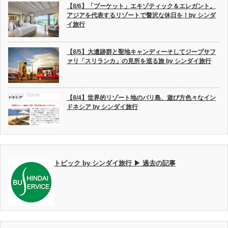
【8/6】「プーケット」エキゾティック＆エレガント。
アジアを代表するリゾートで贅沢な休日を！by シンダ
イ旅行
【8/5】大遺跡群と聖地キャンディーそしてジープサフ
ァリ「スリランカ」の見所を巡る旅 by シンダイ旅行
【8/4】世界的リゾート地のバリ島、遊び方色々なイン
ドネシア by シンダイ旅行
トピック by シンダイ旅行 ▶ 過去の記事