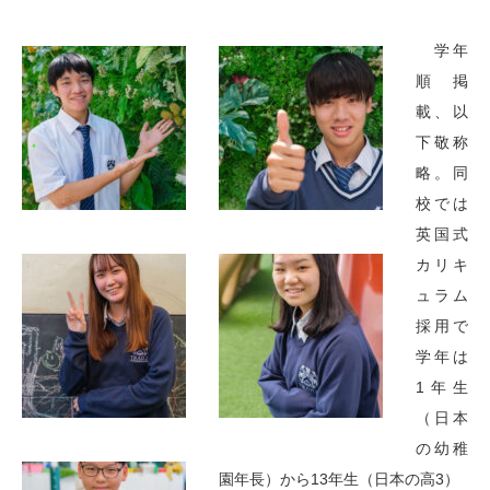
学年
順掲
載、以
下敬称
略。同
校では
英国式
カリキ
ュラム
採用で
学年は
1年生
（日本
の幼稚
園年長）から13年生（日本の高3）