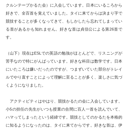
クルンテープかるた会）に入会しています。日本にいるころから
好きで、全百首を覚えていました。タイに来てからは決まり字で
競技することが多くなってきて、もしかしたら忘れてしまってい
る首があるかも知れません。好きな首は貞信公による第26首で
す。
（山下）現在はESLでの英語の勉強がほとんどで、リスニングが
苦手なので特にがんばっています。好きな科目は数学です。日本
にいたころは嫌いだったのですが、つまずいていた部分がトレイ
ルでやり直すことによって理解に至ることが多く、楽しさに気づ
くようになりました。
アクティビティはやはり、競技かるたの会に入会しています。
小5の担任の先生がいつも授業の合間に百人一首を読んでいて、
ハマってしまったという経緯です。競技としてのかるたを本格的
に知るようになったのは、タイに来てからです。好きな首は、伊