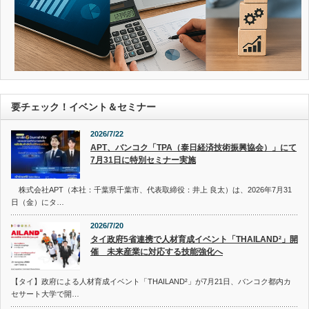
要チェック！イベント＆セミナー
2026/7/22
APT、バンコク「TPA（泰日経済技術振興協会）」にて
7月31日に特別セミナー実施
株式会社APT（本社：千葉県千葉市、代表取締役：井上 良太）は、2026年7月31
日（金）にタ…
2026/7/20
タイ政府5省連携で人材育成イベント「THAILAND²」開
催 未来産業に対応する技能強化へ
【タイ】政府による人材育成イベント「THAILAND²」が7月21日、バンコク都内カ
セサート大学で開…