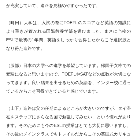
が充実していて、進路を見極めやすかったです。
（町田）大学は、入試の際にTOEFLのスコアなど英語の知識に
より重きが置かれる国際教養学部を選びました。まさに当校の
ESLで最初の1年間、英語をしっかり習得したからこそ選択肢と
なり得た進路です。
（服部）日本の大学への進学を希望しています。帰国子女枠での
受験になると思いますので、TOEFLやSATなどの点数が大切にな
ってきます。良い結果を出せるための英語を、インター校に通っ
ているからこそ習得できていると感じでいます。
（山下）進路は父の任期によるところが大きいのですが、タイ滞
在をステップにさらなる国で勉強してみたい、という憧れがあり
ます。そのためにも今のESLの授業はとても大切に思いますし、
その後のメインクラスでもトレイルだからこその英国式カリキュ