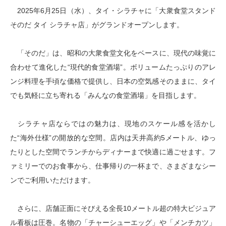
2025年6月25日（水）、タイ・シラチャに「大衆食堂スタンド
そのだ タイ シラチャ店」がグランドオープンします。
「そのだ」は、昭和の大衆食堂文化をベースに、現代の味覚に
合わせて進化した“現代的食堂酒場”。ボリュームたっぷりのアレ
ンジ料理を手頃な価格で提供し、日本の空気感そのままに、タイ
でも気軽に立ち寄れる「みんなの食堂酒場」を目指します。
シラチャ店ならではの魅力は、現地のスケール感を活かし
た“海外仕様”の開放的な空間。店内は天井高約5メートル、ゆっ
たりとした空間でランチからディナーまで快適に過ごせます。フ
ァミリーでのお食事から、仕事帰りの一杯まで、さまざまなシー
ンでご利用いただけます。
さらに、店舗正面にそびえる全長10メートル超の特大ビジュア
ル看板は圧巻。名物の「チャーシューエッグ」や「メンチカツ」