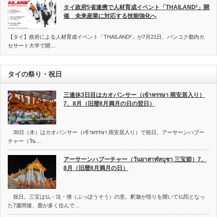
タイ政府5省連携で人材育成イベント「THAILAND²」開
催 未来産業に対応する技能強化へ
【タイ】政府による人材育成イベント「THAILAND²」が7月21日、バンコク都内カ
セサート大学で開…
タイの祭り・祝日
三連休3日目はカオパンサー（เข้าพรรษา 雨安居入り）
7、8月（旧暦8月満月の日の翌日）
30日（木）はカオパンサー（เข้าพรรษา 雨安居入り）で祝日。アーサーンハブー
チャー（วัน…
アーサーンハブーチャー（วันอาสาฬหบูชา 三宝節）7、
8月（旧暦8月満月の日）
祝日。三宝は仏・法・僧（ぶっぽうそう）の意。釈迦が悟りを開いて仏陀となっ
た7週間後、鹿が多く住んで…