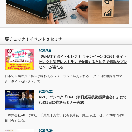
要チェック！イベント＆セミナー
2026/8/9
【WHAT’S タイ・セレクト キャンペーン 2026】タイ・
セレクト認定レストランで食事すると抽選で素敵なプレ
ゼントが当たる！
日本で本場のタイ料理が味わえるレストランに与えられる、 タイ国政府認定のマー
ク「タイ・セレクト」で…
2026/7/22
APT、バンコク「TPA（泰日経済技術振興協会）」にて
7月31日に特別セミナー実施
株式会社APT（本社：千葉県千葉市、代表取締役：井上 良太）は、2026年7月31
日（金）にタ…
2026/7/20