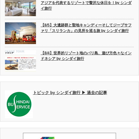
アジアを代表するリゾートで贅沢な休日を！by シンダ
イ旅行
【8/5】大遺跡群と聖地キャンディーそしてジープサフ
ァリ「スリランカ」の見所を巡る旅 by シンダイ旅行
【8/4】世界的リゾート地のバリ島、遊び方色々なイン
ドネシア by シンダイ旅行
トピック by シンダイ旅行 ▶ 過去の記事