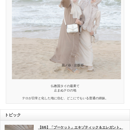
仏教国タイの最果て
止まぬテロの地
テロが日常と化した地に住む、どこにでもいる普通の姉妹。
トピック
【8/6】「プーケット」エキゾティック＆エレガント。