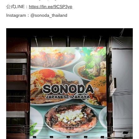
公式LINE：
https://lin.ee/9CSP3yp
Instagram：@sonoda_thailand