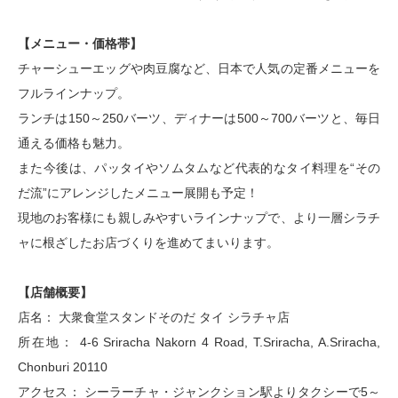
【メニュー・価格帯】
チャーシューエッグや肉豆腐など、日本で人気の定番メニューを
フルラインナップ。
ランチは150～250バーツ、ディナーは500～700バーツと、毎日
通える価格も魅力。
また今後は、パッタイやソムタムなど代表的なタイ料理を“その
だ流”にアレンジしたメニュー展開も予定！
現地のお客様にも親しみやすいラインナップで、より一層シラチ
ャに根ざしたお店づくりを進めてまいります。
【店舗概要】
店名： 大衆食堂スタンドそのだ タイ シラチャ店
所在地： 4-6 Sriracha Nakorn 4 Road, T.Sriracha, A.Sriracha,
Chonburi 20110
アクセス： シーラーチャ・ジャンクション駅よりタクシーで5～