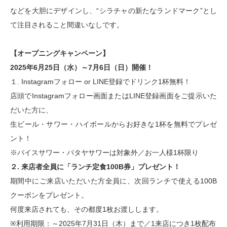
などを大胆にデザインし、“シラチャの新たなランドマーク”とし
て注目されること間違いなしです。
【オープニングキャンペーン】
2025年6月25日（水）～7月6日（日）開催！
１. Instagramフォロー or LINE登録でドリンク1杯無料！
店頭でInstagramフォロー画面またはLINE登録画面をご提示いた
だいた方に、
生ビール・サワー・ハイボールからお好きな1杯を無料でプレゼ
ント！
※バイスサワー・パタヤサワーは対象外／お一人様1杯限り
２. 来店者全員に「ランチ定食100B券」プレゼント！
期間中にご来店いただいた方全員に、次回ランチで使える100B
クーポンをプレゼント。
何度来店されても、その都度1枚お渡しします。
※利用期限：～2025年7月31日（木）まで／1来店につき1枚配布