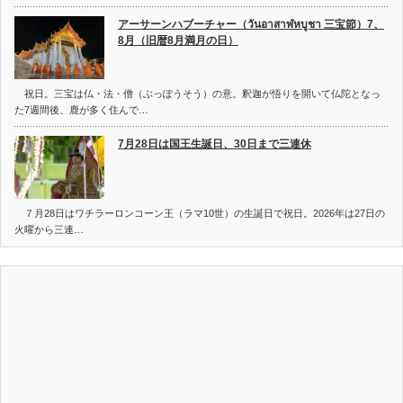
アーサーンハブーチャー（วันอาสาฬหบูชา 三宝節）7、
8月（旧暦8月満月の日）
祝日。三宝は仏・法・僧（ぶっぽうそう）の意。釈迦が悟りを開いて仏陀となっ
た7週間後、鹿が多く住んで…
7月28日は国王生誕日、30日まで三連休
７月28日はワチラーロンコーン王（ラマ10世）の生誕日で祝日。2026年は27日の
火曜から三連…