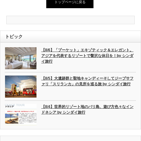
トップページに戻る
トピック
【8/6】「プーケット」エキゾティック＆エレガント。
アジアを代表するリゾートで贅沢な休日を！by シンダ
イ旅行
【8/5】大遺跡群と聖地キャンディーそしてジープサフ
ァリ「スリランカ」の見所を巡る旅 by シンダイ旅行
【8/4】世界的リゾート地のバリ島、遊び方色々なイン
ドネシア by シンダイ旅行