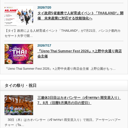
2026/7/20
タイ政府5省連携で人材育成イベント「THAILAND²」開
催 未来産業に対応する技能強化へ
【タイ】政府による人材育成イベント「THAILAND²」が7月21日、バンコク都内カ
セサート大学で開…
2026/7/17
『Ueno Thai Summer Fest 2026』×上野中央通り商店
会主催
『Ueno Thai Summer Fest 2026』×上野中央通り商店会主催 上野公園がもっ…
タイの祭り・祝日
三連休3日目はカオパンサー（เข้าพรรษา 雨安居入り）
7、8月（旧暦8月満月の日の翌日）
30日（木）はカオパンサー（เข้าพรรษา 雨安居入り）で祝日。アーサーンハブー
チャー（วัน…