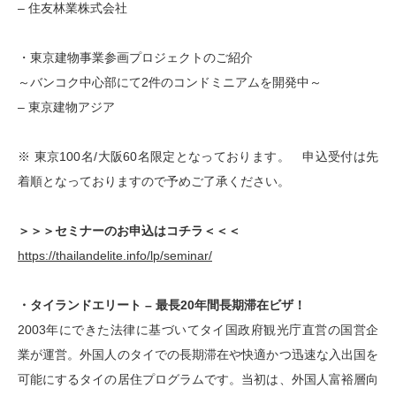
– 住友林業株式会社
・東京建物事業参画プロジェクトのご紹介
～バンコク中心部にて2件のコンドミニアムを開発中～
– 東京建物アジア
※ 東京100名/大阪60名限定となっております。 申込受付は先
着順となっておりますので予めご了承ください。
＞＞＞セミナーのお申込はコチラ＜＜＜
https://thailandelite.info/lp/seminar/
・タイランドエリート – 最長20年間長期滞在ビザ！
2003年にできた法律に基づいてタイ国政府観光庁直営の国営企
業が運営。外国人のタイでの長期滞在や快適かつ迅速な入出国を
可能にするタイの居住プログラムです。当初は、外国人富裕層向