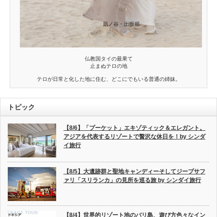
仏教国タイの最果て
止まぬテロの地
テロが日常と化した地に住む、どこにでもいる普通の姉妹。
トピック
【8/6】「プーケット」エキゾティック＆エレガント。
アジアを代表するリゾートで贅沢な休日を！by シンダ
イ旅行
【8/5】大遺跡群と聖地キャンディーそしてジープサフ
ァリ「スリランカ」の見所を巡る旅 by シンダイ旅行
【8/4】世界的リゾート地のバリ島、遊び方色々なイン