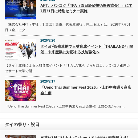
APT、バンコク「TPA（泰日経済技術振興協会）」にて
7月31日に特別セミナー実施
株式会社APT（本社：千葉県千葉市、代表取締役：井上 良太）は、2026年7月31
日（金）にタ…
2026/7/20
タイ政府5省連携で人材育成イベント「THAILAND²」開
催 未来産業に対応する技能強化へ
【タイ】政府による人材育成イベント「THAILAND²」が7月21日、バンコク都内カ
セサート大学で開…
2026/7/17
『Ueno Thai Summer Fest 2026』×上野中央通り商店
会主催
『Ueno Thai Summer Fest 2026』×上野中央通り商店会主催 上野公園がもっ…
タイの祭り・祝日
三連休3日目はカオパンサー（เข้าพรรษา 雨安居入り）