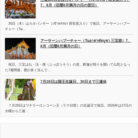
7、8月（旧暦8月満月の日の翌日）
30日（木）はカオパンサー（เข้าพรรษา 雨安居入り）で祝日。アーサーンハブー
チャー（วัน…
アーサーンハブーチャー（วันอาสาฬหบูชา 三宝節）7、
8月（旧暦8月満月の日）
祝日。三宝は仏・法・僧（ぶっぽうそう）の意。釈迦が悟りを開いて仏陀となっ
た7週間後、鹿が多く住んで…
7月28日は国王生誕日、30日まで三連休
７月28日はワチラーロンコーン王（ラマ10世）の生誕日で祝日。2026年は27日の
火曜から三連…