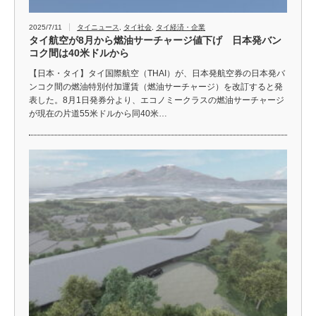
2025/7/11
タイニュース
,
タイ社会
,
タイ経済・企業
タイ航空が8月から燃油サーチャージ値下げ 日本発バン
コク間は40米ドルから
【日本・タイ】タイ国際航空（THAI）が、日本発航空券の日本発バ
ンコク間の燃油特別付加運賃（燃油サーチャージ）を改訂すると発
表した。8月1日発券分より、エコノミークラスの燃油サーチャージ
が現在の片道55米ドルから同40米…