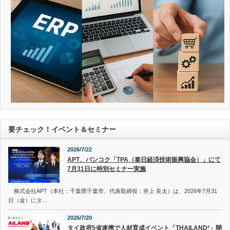
要チェック！イベント＆セミナー
2026/7/22
APT、バンコク「TPA（泰日経済技術振興協会）」にて
7月31日に特別セミナー実施
株式会社APT（本社：千葉県千葉市、代表取締役：井上 良太）は、2026年7月31
日（金）にタ…
2026/7/20
タイ政府5省連携で人材育成イベント「THAILAND²」開