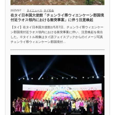
2025/5/7
タイニュース
,
タイ社会
在タイ日本国大使館「チェンライ県ウィエンケーン郡国境
付近ラオス領内における衝突事案」に伴う注意喚起
【タイ】在タイ日本国大使館が5月7日、チェンライ県ウィエンケー
ン郡国境付近ラオス領内における衝突事案に伴い、注意喚起を発出
した。※タイトル画像はタイ語フェイスブックからのイメージ写真
チェンライ県ウィエンケーン郡国境付…