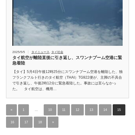
2025/5/5
タイニュース
,
タイ社会
タイ航空が離陸直後に引き返し、スワンナプーム空港に緊
急着陸
【タイ】5月4日午後12時25分にスワンナプーム空港を離陸した、独
フランクフルト行きのタイ航空（THAI）TG922便が、主脚の不具合
で引き返し、午後2時12分に緊急着陸した。事故には至らなかっ
た。 タイ航空は、機用…
«
1
…
10
11
12
13
14
15
16
17
18
»