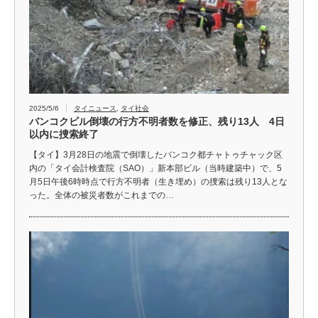
2025/5/6
タイニュース
,
タイ社会
バンコクビル倒壊の行方不明者数を修正、残り13人 4日
以内に捜索終了
【タイ】3月28日の地震で倒壊したバンコク都チャトゥチャック区
内の「タイ会計検査院（SAO）」新本部ビル（当時建築中）で、5
月5日午後6時時点で行方不明者（生き埋め）の捜索は残り13人とな
った。全体の被災者数がこれまでの…