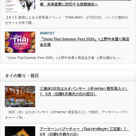
催 未来産業に対応する技能強化へ
【タイ】政府による人材育成イベント「THAILAND²」が7月21日、バンコク都内カ
セサート大学で開…
2026/7/17
『Ueno Thai Summer Fest 2026』×上野中央通り商店
会主催
『Ueno Thai Summer Fest 2026』×上野中央通り商店会主催 上野公園がもっ…
タイの祭り・祝日
三連休3日目はカオパンサー（เข้าพรรษา 雨安居入り）
7、8月（旧暦8月満月の日の翌日）
30日（木）はカオパンサー（เข้าพรรษา 雨安居入り）で祝日。アーサーンハブー
チャー（วัน…
アーサーンハブーチャー（วันอาสาฬหบูชา 三宝節）7、
8月（旧暦8月満月の日）