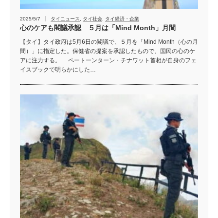
2025/5/7
タイニュース
,
タイ社会
,
タイ経済・企業
心のケアも閣議承認 ５月は「Mind Month」月間
【タイ】タイ政府は5月6日の閣議で、５月を「Mind Month（心の月
間）」に指定した。保健省の提案を承認したもので、国民の心のケ
アに注力する。 ペートーンターン・チナワット首相が自身のフェ
イスブックで明らかにした…