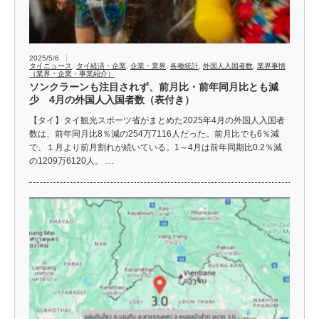
2025/5/6
タイニュース
,
タイ経済・企業
,
企業・業界
,
各種統計
,
外国人入国者数
,
業界事情
（業界・企業・事業紹介）
ソンクラーンも注目されず、前月比・前年同月比とも減
少 4月の外国人入国者数（表付き）
【タイ】タイ観光スポーツ省がまとめた2025年4月の外国人入国者
数は、前年同月比8％減の254万7116人だった。前月比でも6％減
で、１月より前月割れが続いている。1～4月は前年同期比0.2％減
の1209万6120人。 …