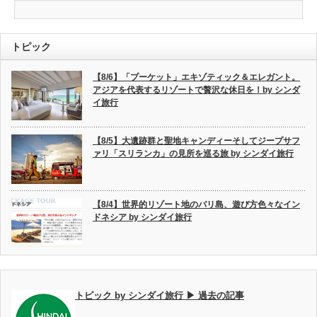
トピック
【8/6】「プーケット」エキゾティック＆エレガント。
アジアを代表するリゾートで贅沢な休日を！by シンダ
イ旅行
【8/5】大遺跡群と聖地キャンディーそしてジープサフ
ァリ「スリランカ」の見所を巡る旅 by シンダイ旅行
【8/4】世界的リゾート地のバリ島、遊び方色々なイン
ドネシア by シンダイ旅行
トピック by シンダイ旅行 ▶ 過去の記事