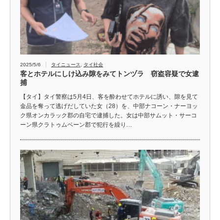
2025/5/6
タイニュース
,
タイ社会
客とホテルにしけ込み隙をみてトンヅラ 窃盗容疑で女逮
捕
【タイ】タイ警察は5月4日、客を酔わせてホテルに誘い、隙を見て
金品を奪って逃げだしていた女（28）を、中部ナコーン・ナーヨッ
ク県オンカラック郡の自宅で逮捕した。女は中部サムット・サーコ
ーン県クラトゥムベーン郡で犯行を繰り…