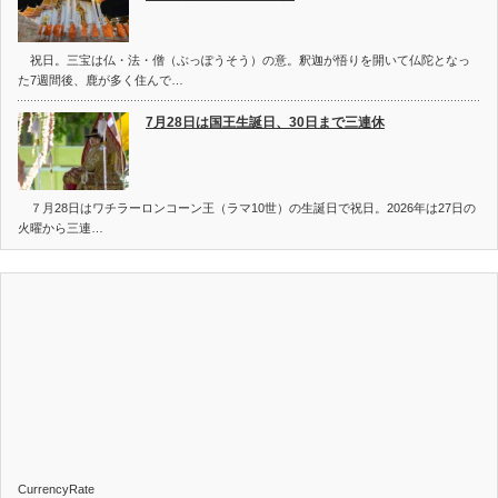
祝日。三宝は仏・法・僧（ぶっぽうそう）の意。釈迦が悟りを開いて仏陀となっ
た7週間後、鹿が多く住んで…
7月28日は国王生誕日、30日まで三連休
７月28日はワチラーロンコーン王（ラマ10世）の生誕日で祝日。2026年は27日の
火曜から三連…
CurrencyRate