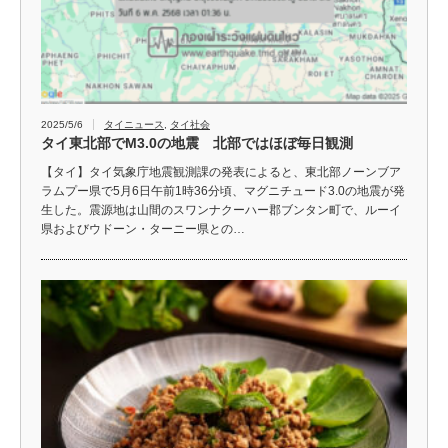
2025/5/6
タイニュース
,
タイ社会
タイ東北部でM3.0の地震 北部ではほぼ毎日観測
【タイ】タイ気象庁地震観測課の発表によると、東北部ノーンブア
ラムプー県で5月6日午前1時36分頃、マグニチュード3.0の地震が発
生した。震源地は山間のスワンナクーハー郡ブンタン町で、ルーイ
県およびウドーン・ターニー県との…