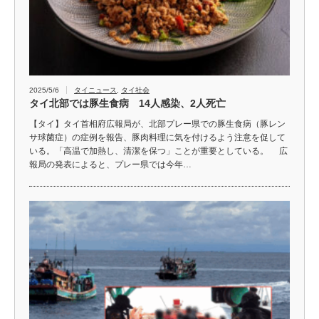
2025/5/6
タイニュース
,
タイ社会
タイ北部では豚生食病 14人感染、2人死亡
【タイ】タイ首相府広報局が、北部プレー県での豚生食病（豚レン
サ球菌症）の症例を報告、豚肉料理に気を付けるよう注意を促して
いる。「高温で加熱し、清潔を保つ」ことが重要としている。 広
報局の発表によると、プレー県では今年…