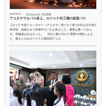
2025/4/22
タイニュース
,
タイ社会
アユタヤでもバス炎上、ロジャナ内工場の送迎バス
【タイ】中部アユッタヤー（アユタヤ）県ウタイ郡で4月21日午前5
時半頃、道路わきで停車中のバスが炎上した。乗客は乗っておら
ず、死傷者は出なかった。 消火に駆け付けた警察や消防による
と、燃えたのはロジャナ工業団地アユタ…