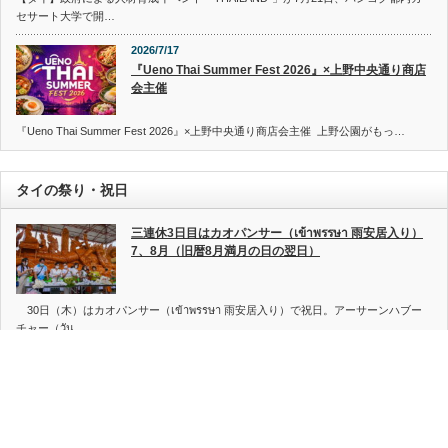
セサート大学で開…
2026/7/17
『Ueno Thai Summer Fest 2026』×上野中央通り商店
会主催
『Ueno Thai Summer Fest 2026』×上野中央通り商店会主催 上野公園がもっ…
タイの祭り・祝日
三連休3日目はカオパンサー（เข้าพรรษา 雨安居入り）
7、8月（旧暦8月満月の日の翌日）
30日（木）はカオパンサー（เข้าพรรษา 雨安居入り）で祝日。アーサーンハブー
チャー（วัน…
アーサーンハブーチャー（วันอาสาฬหบูชา 三宝節）7、
8月（旧暦8月満月の日）
祝日。三宝は仏・法・僧（ぶっぽうそう）の意。釈迦が悟りを開いて仏陀となっ