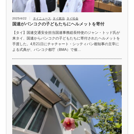
2025/4/22
タイニュース
,
タイ政治
,
タイ社会
国連がバンコクの子どもたちにヘルメットを寄付
【タイ】国連交通安全担当国連事務総長特使のジャン・トッド氏が
来タイ、国連からバンコクの子どもたちに寄付されたヘルメットを
手渡した。4月21日にチャチャート・シッティパン都知事の主宰に
よる式典が、バンコク都庁（BMA）で催…