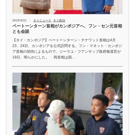
2025/4/21
タイニュース
,
タイ政治
ペートーンターン首相がカンボジアへ、フン・セン元首相
とも会談
【タイ・カンボジア】ペートーンターン・チナワット首相は4月
23、24日、カンボジアを公式訪問する。フン・マネット・カンボジ
ア首相の招待によるもので、ジーラユ・フアンサップ政府報道官が
19日、明らかにした。 両首相は国…