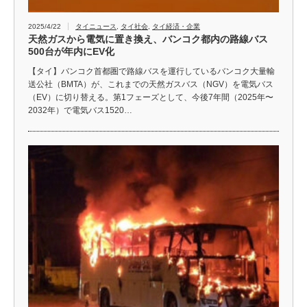
2025/4/22
タイニュース
,
タイ社会
,
タイ経済・企業
天然ガスから電気に置き換え、バンコク都内の路線バス
500台が年内にEV化
【タイ】バンコク首都圏で路線バスを運行しているバンコク大量輸
送公社（BMTA）が、これまでの天然ガスバス（NGV）を電気バス
（EV）に切り替える。第1フェーズとして、今後7年間（2025年〜
2032年）で電気バス1520…