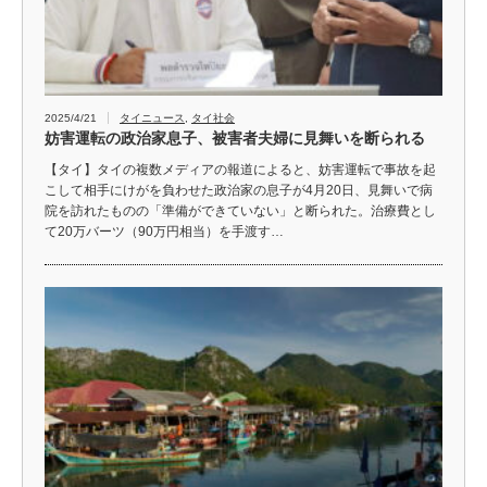
2025/4/21
タイニュース
,
タイ社会
妨害運転の政治家息子、被害者夫婦に見舞いを断られる
【タイ】タイの複数メディアの報道によると、妨害運転で事故を起
こして相手にけがを負わせた政治家の息子が4月20日、見舞いで病
院を訪れたものの「準備ができていない」と断られた。治療費とし
て20万バーツ（90万円相当）を手渡す…