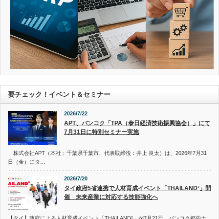
要チェック！イベント＆セミナー
2026/7/22
APT、バンコク「TPA（泰日経済技術振興協会）」にて
7月31日に特別セミナー実施
株式会社APT（本社：千葉県千葉市、代表取締役：井上 良太）は、2026年7月31
日（金）にタ…
2026/7/20
タイ政府5省連携で人材育成イベント「THAILAND²」開
催 未来産業に対応する技能強化へ
【タイ】政府による人材育成イベント「THAILAND²」が7月21日、バンコク都内カ