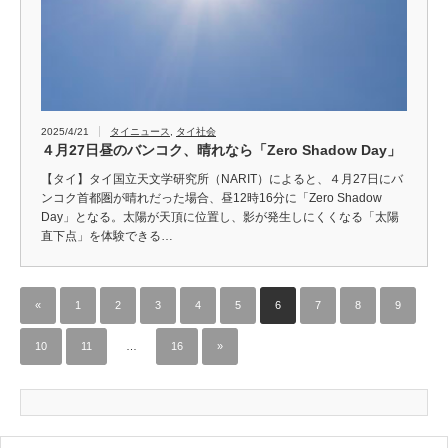
2025/4/21
タイニュース
,
タイ社会
４月27日昼のバンコク、晴れなら「Zero Shadow Day」
【タイ】タイ国立天文学研究所（NARIT）によると、４月27日にバ
ンコク首都圏が晴れだった場合、昼12時16分に「Zero Shadow
Day」となる。太陽が天頂に位置し、影が発生しにくくなる「太陽
直下点」を体験できる…
«
1
2
3
4
5
6
7
8
9
10
11
…
16
»