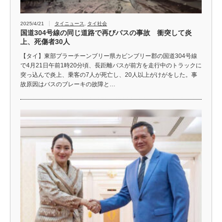
2025/4/21
タイニュース
,
タイ社会
国道304号線の同じ道路で再びバスの事故 衝突して炎
上、死傷者30人
【タイ】東部プラーチーンブリー県カビンブリー郡の国道304号線
で4月21日午前1時20分頃、長距離バスが前方を走行中のトラックに
突っ込んで炎上、乗客の7人が死亡し、20人以上がけがをした。事
故原因はバスのブレーキの故障と…