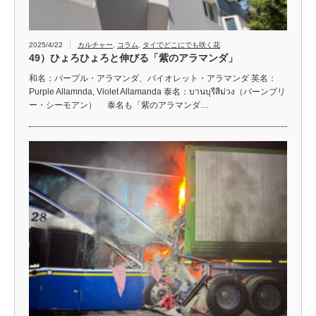
2025/4/22
カルチャー
,
コラム
,
タイでどこにでも咲く花
49）ひょろひょろと伸びる「紫のアラマンダ」
和名：パープル・アラマンダ、バイオレット・アラマンダ 英名：
Purple Allamnda, Violet Allamanda 泰名：บานบุรีสีม่วง（バーンブリ
ー・シーモアン） 泰名も「紫のアラマンダ…