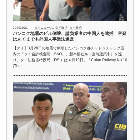
2025/4/21
タイニュース
,
タイ政治
,
タイ社会
バンコク地震のビル倒壊、請負業者の中国人を逮捕 容疑
はあくまでも外国人事業法違反
【タイ】3月28日の地震で倒壊したバンコク都チャトゥチャック区
内の「タイ会計検査院（SAO）」新本部ビル（当時建築中）を巡
り、タイ法務省特捜局（DSI）は４月19日、「China Railway No 10
(Thail…