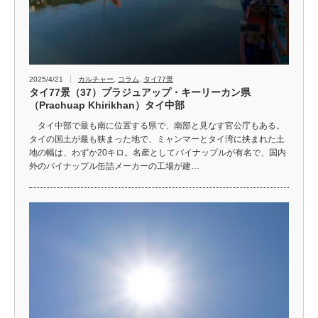
2025/4/21
カルチャー
,
コラム
,
タイ77景
タイ77景（37）プラジュアップ・キーリーカン県
（Prachuap Khirikhan）タイ中部
タイ中部で最も南に位置する県で、南部と見なす官公庁もある。
タイの国土が最も狭まった地で、ミャンマーとタイ湾に挟まれた土
地の幅は、わずか20キロ。名産としてパイナップルが有名で、国内
外のパイナップル缶詰メーカーの工場が建…